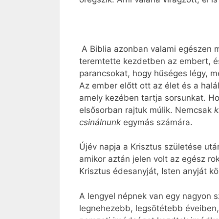
A Biblia azonban valami egészen má
teremtette kezdetben az embert, és
parancsokat, hogy hűséges légy, me
Az ember előtt ott az élet és a halá
amely kezében tartja sorsunkat. H
elsősorban rajtuk múlik. Nemcsak
k
csinálnunk
egymás számára.
Újév napja a Krisztus születése utá
amikor aztán jelen volt az egész r
Krisztus édesanyját, Isten anyját k
A lengyel népnek van egy nagyon s
legnehezebb, legsötétebb éveiben