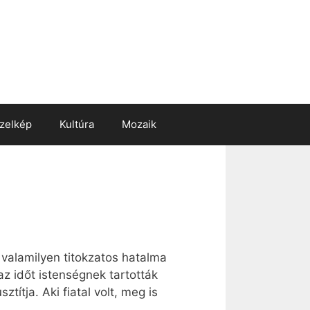
zelkép
Kultúra
Mozaik
valamilyen titokzatos hatalma
az időt istenségnek tartották
títja. Aki fiatal volt, meg is