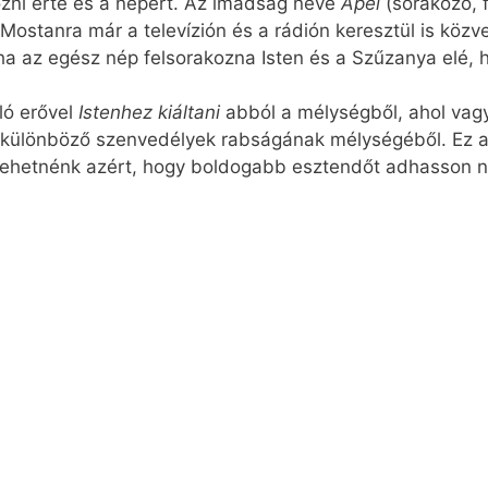
zni érte és a népért. Az imádság neve
Apel
(sorakozó, f
ostanra már a televízión és a rádión keresztül is közvet
ha az egész nép felsorakozna Isten és a Szűzanya elé, h
ló erővel
Istenhez kiáltani
abból a mélységből, ahol vag
 különböző szenvedélyek rabságának mélységéből. Ez az
is tehetnénk azért, hogy boldogabb esztendőt adhasson n