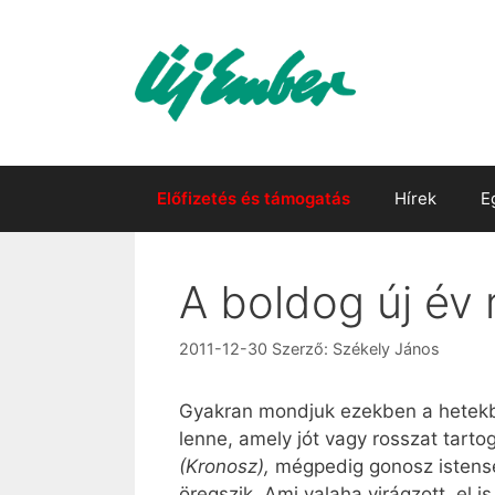
Kilépés
a
tartalomba
Előfizetés és támogatás
Hírek
E
A boldog új év r
2011-12-30
Szerző:
Székely János
Gyakran mondjuk ezekben a hetekben
lenne, amely jót vagy rosszat tarto
(Kronosz),
mégpedig gonosz istenségne
öregszik. Ami valaha virágzott, el is