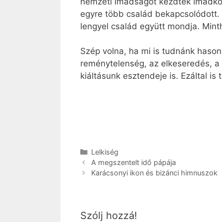
nemzeti imádságot kezdtek imádko
egyre több család bekapcsolódott. M
lengyel család együtt mondja. Mint
Szép volna, ha mi is tudnánk hason
reménytelenség, az elkeseredés, a
kiáltásunk esztendeje is. Ezáltal 
Kategória
Lelkiség
A megszentelt idő pápája
Karácsonyi ikon és bizánci himnuszok
Szólj hozzá!