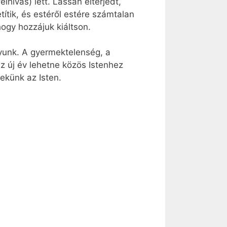
elhívás) lett. Lassan elterjedt,
ítik, és estéről estére számtalan
ogy hozzájuk kiáltson.
yunk. A gyermektelenség, a
 új év lehetne közös Istenhez
ekünk az Isten.