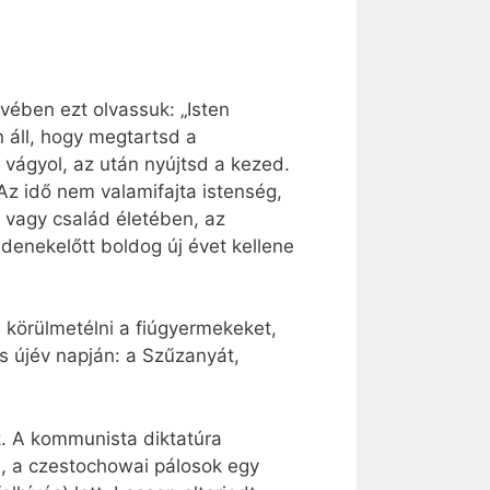
vében ezt olvassuk: „Isten
 áll, hogy megtartsd a
 vágyol, az után nyújtsd a kezed.
 Az idő nem valamifajta istenség,
 vagy család életében, az
enekelőtt boldog új évet kellene
n körülmetélni a fiúgyermekeket,
is újév napján: a Szűzanyát,
. A kommunista diktatúra
), a czestochowai pálosok egy