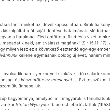
sra tanít minket az idővel kapcsolatban. Sirák fia köny
 kiszolgáltatta őt saját döntése hatalmának. Módodban
gvan a hatalmad. Eléd öntötte a tüzet és a vizet, amire
l, megadatik neki, amit választ magának” (Sir 15,11–17).
ogy milyen lesz ez a következő esztendő egy-egy ember
ívánnunk
kellene egymásnak boldog új évet, hanem mind
ni nyolcadik nap. Ilyenkor volt szokás zsidó családokba
okonság, és
köszöntötte az édesanyát
is. Ezt tesszük mi 
öszöntjük, ünnepeljük.
zép hagyománya, amelyből mi, magyarok is tanulhatunk
, amikor
Stefan Wyszynski
bíborost letartóztatták (1953