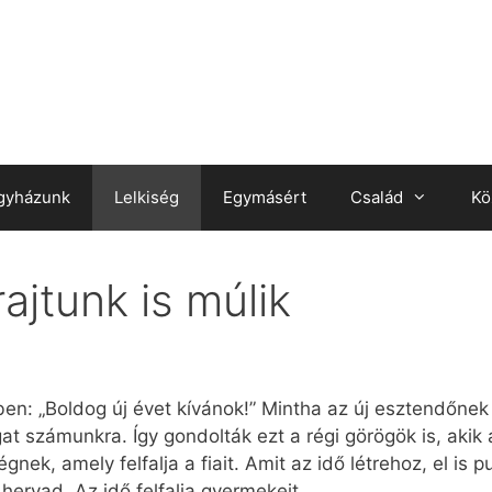
gyházunk
Lelkiség
Egymásért
Család
Kö
ajtunk is múlik
: „Boldog új évet kívánok!” Mintha az új esztendőnek 
gat számunkra. Így gondolták ezt a régi görögök is, akik 
k, amely felfalja a fiait. Amit az idő létrehoz, el is pusz
 hervad. Az idő felfalja gyermekeit.