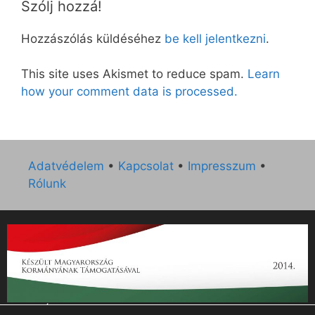
Szólj hozzá!
Hozzászólás küldéséhez
be kell jelentkezni
.
This site uses Akismet to reduce spam.
Learn
how your comment data is processed.
Adatvédelem
•
Kapcsolat
•
Impresszum
•
Rólunk
„Az Új Ember katolikus hetilap 2014. évi működésének