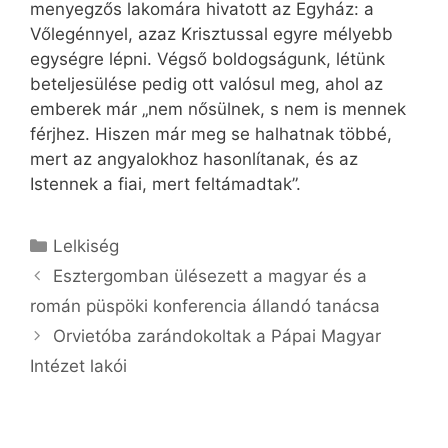
menyegzős lakomára hivatott az Egyház: a
Vőlegénnyel, azaz Krisztussal egyre mélyebb
egységre lépni. Végső boldogságunk, létünk
beteljesülése pedig ott valósul meg, ahol az
emberek már „nem nősülnek, s nem is mennek
férjhez. Hiszen már meg se halhatnak többé,
mert az angyalokhoz hasonlítanak, és az
Istennek a fiai, mert feltámadtak”.
Kategória
Lelkiség
Esztergomban ülésezett a magyar és a
román püspöki konferencia állandó tanácsa
Orvietóba zarándokoltak a Pápai Magyar
Intézet lakói