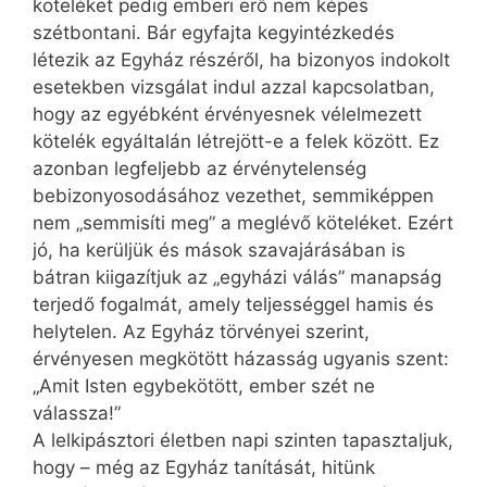
köteléket pedig emberi erő nem képes
szétbontani. Bár egyfajta kegyintézkedés
létezik az Egyház részéről, ha bizonyos indokolt
esetekben vizsgálat indul azzal kapcsolatban,
hogy az egyébként érvényesnek vélelmezett
kötelék egyáltalán létrejött-e a felek között. Ez
azonban legfeljebb az érvénytelenség
bebizonyosodásához vezethet, semmiképpen
nem „semmisíti meg” a meglévő köteléket. Ezért
jó, ha kerüljük és mások szavajárásában is
bátran kiigazítjuk az „egyházi válás” manapság
terjedő fogalmát, amely teljességgel hamis és
helytelen. Az Egyház törvényei szerint,
érvényesen megkötött házasság ugyanis szent:
„Amit Isten egybekötött, ember szét ne
válassza!”
A lelkipásztori életben napi szinten tapasztaljuk,
hogy – még az Egyház tanítását, hitünk