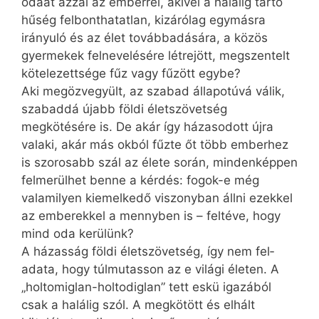
odaát azzal az emberrel, akivel a halálig tartó
hűség felbonthatatlan, kizárólag egymásra
irányuló és az élet továbbadására, a közös
gyermekek felnevelésére létrejött, megszentelt
kötelezettsége fűz vagy fűzött egybe?
Aki megözvegyült, az szabad állapotúvá válik,
szabaddá újabb földi életszövetség
megkötésére is. De akár így házasodott újra
valaki, akár más okból fűzte őt több emberhez
is szorosabb szál az élete során, mindenképpen
felmerülhet benne a kérdés: fogok-e még
valamilyen kiemelkedő viszonyban állni ezekkel
az emberekkel a mennyben is – feltéve, hogy
mind oda kerülünk?
A házasság földi életszövetség, így nem fel­
adata, hogy túlmutasson az e világi életen. A
„holtomiglan-holtodiglan” tett eskü igazából
csak a halálig szól. A megkötött és elhált