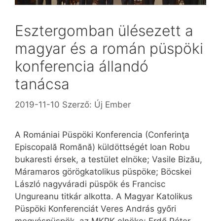
Esztergomban ülésezett a
magyar és a román püspöki
konferencia állandó
tanácsa
2019-11-10
Szerző:
Új Ember
A Romániai Püspöki Konferencia (Con­fe­rinţa
Episcopală Romănă) küldöttségét Ioan Robu
bukaresti érsek, a testület elnöke; Vasile Bizău,
Máramaros görögkatolikus püspöke; Böcskei
László nagyváradi püspök és Francisc
Ungureanu titkár alkotta. A Magyar Katolikus
Püspöki Konferenciát Veres András győri
megyéspüspök, az MKPK elnöke; Erdő Péter