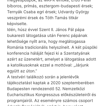
bíboros, prímás, esztergom-budapesti érsek;
Ter­nyák Csaba egri érsek; Udvardy György
vesz­prémi érsek és Tóth Tamás titkár
képviselte.
Idén, húsz évvel Szent II. János Pál pápa
bukaresti látogatása után Ferenc pápának
lehetősége nyílt arra, hogy meglátogassa
Románia tradicionális helyszíneit. A két püspöki
konferencia háláját fejezi ki a Szentatyának
azért az üzenetért, amelyet a látogatása adott
a katolikusoknak ezzel a mottóval: „Járjunk
együtt az úton.”
A testvéri találkozó során a jelenlévők
tájékoztatást kaptak a 2020 szeptemberében
Budapesten rendezendő 52. Nemzetközi
Eucharisztikus Kongresszus előkészületeiről és
programjairól. Az eseményre számos csoport