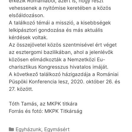
érkezik Romániából, azért is, hogy részt
vehessenek a nyitómise keretében a közös
elsőáldozáson.
A találkozó témái a misszió, a kisebbségek
lelkipásztori gondozása és más aktuális
kérdések voltak.
Az összejövetel közös szentmisével ért véget
az esztergomi bazilikában, ahol a jelenlévők
közösen elimádkozták a Nemzetközi Eu-
charisztikus Kongresszus hivatalos imáját.
A következő találkozó házigazdája a Romániai
Püspöki Konferencia lesz, 2020. október 26. és
27. között.
Tóth Tamás, az MKPK titkára
Forrás és fotó: MKPK Titkárság
Kategória
Egyházunk
,
Egymásért