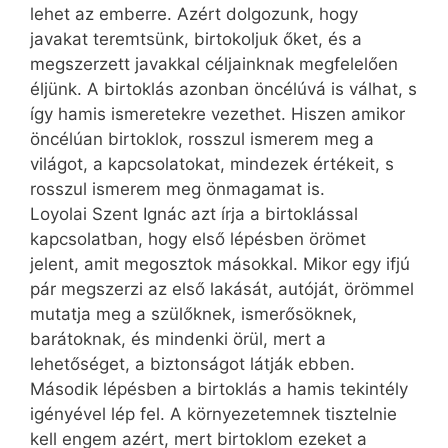
lehet az emberre. Azért dolgozunk, hogy
javakat teremtsünk, birtokoljuk őket, és a
megszerzett javakkal céljainknak megfelelően
éljünk. A birtoklás azonban öncélúvá is válhat, s
így hamis ismeretekre vezethet. Hiszen amikor
öncélúan birtoklok, rosszul ismerem meg a
világot, a kapcsolatokat, mindezek értékeit, s
rosszul ismerem meg önmagamat is.
Loyolai Szent Ignác azt írja a birtoklással
kapcsolatban, hogy első lépésben örömet
jelent, amit megosztok másokkal. Mikor egy ifjú
pár megszerzi az első lakását, autóját, örömmel
mutatja meg a szülőknek, ismerősöknek,
barátoknak, és mindenki örül, mert a
lehetőséget, a biztonságot látják ebben.
Második lépésben a birtoklás a hamis tekintély
igényével lép fel. A környezetemnek tisztelnie
kell engem azért, mert birtoklom ezeket a