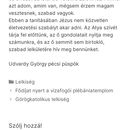
azt adom, amim van, mégsem érzem magam
vesztesnek, szabad vagyok.
Ebben a tanításában Jézus nem közvetlen
életvezetési szabályt akar adni. Az Atya szívét
tárja fel előttünk, az ő gondolatait nyitja meg
számunkra, és az ő semmit sem birtokló,
szabad lelkületére hív meg bennünket.
Udvardy György pécsi püspök
Kategória
Lelkiség
Fődíjat nyert a vizafogói plébániatemplom
Görögkatolikus lelkiség
Szólj hozzá!