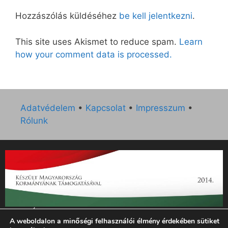
Hozzászólás küldéséhez
be kell jelentkezni
.
This site uses Akismet to reduce spam.
Learn
how your comment data is processed.
Adatvédelem
•
Kapcsolat
•
Impresszum
•
Rólunk
„Az Új Ember katolikus hetilap 2014. évi működésének
A weboldalon a minőségi felhasználói élmény érdekében sütiket
támogatását az EGYH-KCP-14-P-0121 sz. támogatási