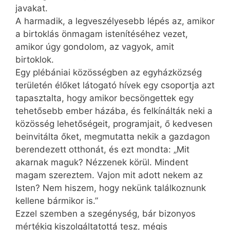
javakat.
A harmadik, a legveszélyesebb lépés az, amikor
a birtoklás önmagam istenítéséhez vezet,
amikor úgy gondolom, az vagyok, amit
birtoklok.
Egy plébániai közösségben az egyházközség
területén élőket látogató hívek egy csoportja azt
tapasztalta, hogy amikor becsöngettek egy
tehetősebb ember házába, és felkínálták neki a
közösség lehetőségeit, programjait, ő kedvesen
beinvitálta őket, megmutatta nekik a gazdagon
berendezett otthonát, és ezt mondta: „Mit
akarnak maguk? Nézzenek körül. Mindent
magam szereztem. Vajon mit adott nekem az
Isten? Nem hiszem, hogy nekünk találkoznunk
kellene bármikor is.”
Ezzel szemben a szegénység, bár bizonyos
mértékig kiszolgáltatottá tesz, mégis