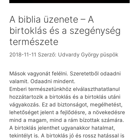
A biblia üzenete – A
birtoklás és a szegénység
természete
2018-11-11
Szerző:
Udvardy György püspök
Mások vagyonát felélni. Szeretetből odaadni
valamit. Odaadni mindent.
Emberi természetünkhöz elválaszthatatlanul
hozzátartozik a birtoklás és a birtoklás utáni
vágyakozás. Ez ad biztonságot, megélhetést,
lehetőséget jelent a fejlődésre, a növekedésre
mind a magam, mind a rám bízottak számára.
A birtoklás jelenthet ugyan­akkor hatalmat,
tekintélyt is. A birtoklás jó és rossz hatással is