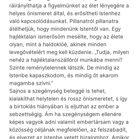
ráirányíthatja a figyelmünket az élet lényegére a
helyes önismeret által, és erősítheti Istenhez
való kapcsolódásunkat. Pillanatról pillanatra
átélhetjük, hogy mindenünk Istentől van. Egy
hajléktalan ismerősöm mesélte, hogy az élete
olyan, mint a haldoklóé, akinek minden
levegővételért meg kell küzdenie. „Tudja, milyen
nehéz a hajléktalanszállóról munkába menni?
Szinte reménytelennek látszik. De mindig az
Istenbe kapaszkodom, és mindig őt akarom
magamba szívni.”
Sajnos a szegénység beteggé is tehet,
kialakíthat helytelen és rossz önismeretet, s így
a birtoklás hiányában is eljuthat az ember a
sebzettségig. Ám ha szegénységem ellenére
képes vagyok adni valamit embertársam vagy a
közösség céljának megfelelően, az felszabadít,
és elvezet az Istenbe vetett bizalomhoz. Amikor