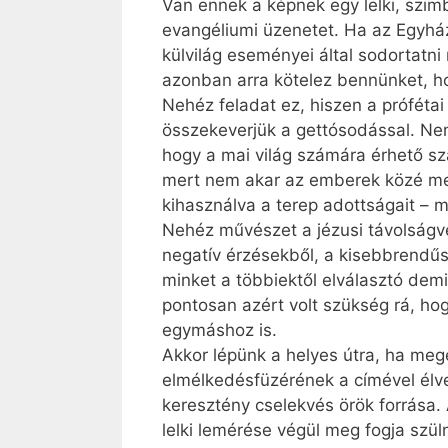
Van ennek a képnek egy lelki, szim
evangéliumi üzenetet. Ha az Egyhá
külvilág eseményei által sodortatni
azonban arra kötelez bennünket, h
Nehéz feladat ez, hiszen a próféta
összekeverjük a gettósodással. Nem
hogy a mai világ számára érhető sz
mert nem akar az emberek közé men
kihasználva a terep adottságait – m
Nehéz művészet a jézusi távolságvé
negatív érzésekből, a kisebbrendűs
minket a többiektől elválasztó demi
pontosan azért volt szükség rá, ho
egymáshoz is.
Akkor lépünk a helyes útra, ha megé
elmélkedésfüzérének a címével élve
keresztény cselekvés örök forrása.
lelki lemérése végül meg fogja szül