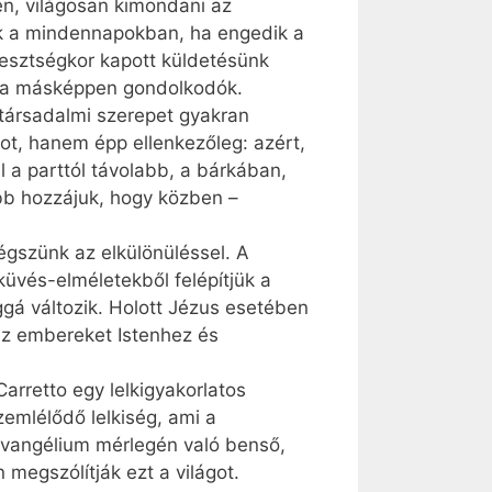
en, világosan kimondani az
ek a mindennapokban, ha engedik a
eresztségkor kapott küldetésünk
y a másképpen gondolkodók.
-társadalmi szerepet gyakran
ot, hanem épp ellenkezőleg: azért,
 a parttól távolabb, a bárkában,
bb hozzájuk, hogy közben –
égszünk az elkülönüléssel. A
üvés-elméletekből felépítjük a
ggá változik. Holott Jézus esetében
 az embereket Istenhez és
arretto egy lelkigyakorlatos
emlélődő lelkiség, ami a
 evangélium mérlegén való benső,
 megszólítják ezt a világot.