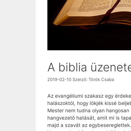
A biblia üzenet
2019-02-10
Szerző:
Török Csaba
Az evangéliumi szakasz egy érdekes
halászoktól, hogy lökjék kissé belj
Mester nem tudna olyan hangosan bes
hangvezető hatását, amit mi is tapa
majd a szavát az egybesereglettek