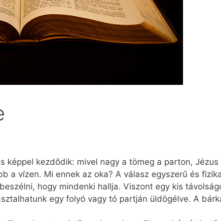
e
 képpel kezdődik: mivel nagy a tömeg a parton, Jézus b
ebb a vízen. Mi ennek az oka? A válasz egyszerű és fizik
zélni, hogy mindenki hallja. Viszont egy kis távolságot
sztalhatunk egy folyó vagy tó partján üldögélve. A bárk
.