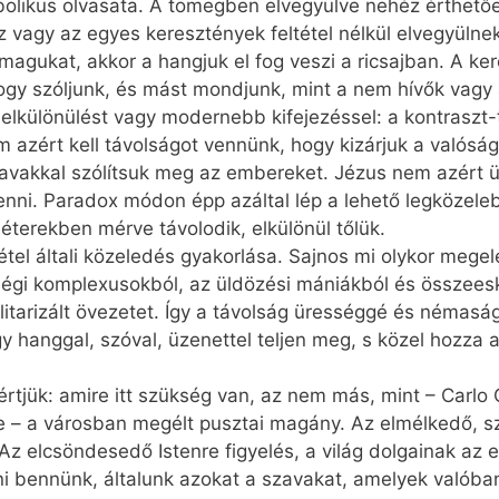
bolikus olvasata. A tömegben elvegyülve nehéz érthető
z vagy az egyes keresztények feltétel nélkül elvegyüln
 magukat, akkor a hangjuk el fog veszi a ricsajban. A k
ogy szóljunk, és mást mondjunk, mint a nem hívők vag
i elkülönülést vagy modernebb kifejezéssel: a kontraszt
 azért kell távolságot vennünk, hogy kizárjuk a valóság
avakkal szólítsuk meg az embereket. Jézus nem azért ül
ni. Paradox módon épp azáltal lép a lehető legközele
éterekben mérve távolodik, elkülönül tőlük.
tel általi közeledés gyakorlása. Sajnos mi olykor megel
égi komplexusokból, az üldözési mániákból és összeesk
litarizált övezetet. Így a távolság ürességgé és némasá
gy hanggal, szóval, üzenettel teljen meg, s közel hozza
rtjük: amire itt szükség van, az nem más, mint – Carlo C
 – a városban megélt pusztai magány. Az elmélkedő, sz
 Az elcsöndesedő Istenre figyelés, a világ dolgainak az
ni bennünk, általunk azokat a szavakat, amelyek valóban