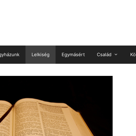
gyházunk
Lelkiség
Egymásért
Család
Kö