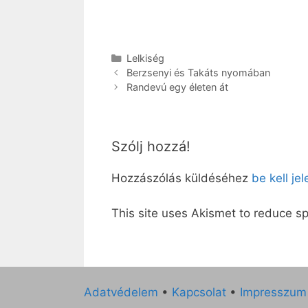
Kategória
Lelkiség
Berzsenyi és Takáts nyomában
Randevú egy életen át
Szólj hozzá!
Hozzászólás küldéséhez
be kell je
This site uses Akismet to reduce 
Adatvédelem
•
Kapcsolat
•
Impresszum