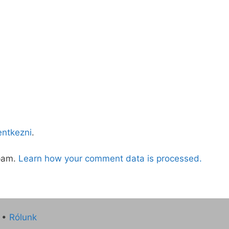
lentkezni
.
spam.
Learn how your comment data is processed.
•
Rólunk