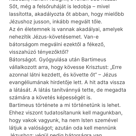
Sőt, még a felsőruháját is ledobja – mivel
lassította, akadályozta őt abban, hogy mielőbb
Jézushoz jusson, inkább megvált tőle.
Az én életemnek is vannak akadályai, amelyek
nehezítik Jézus-követésemet. Van-e
bátorságom megválni ezektől a fékező,
visszahúzó tényezőktől?
Bátorságot. Gyógyulása után Bartimeus
vállalkozott arra, hogy kövesse Krisztust: „Erre
azonnal látni kezdett, és követte őt” – Jézus
evangéliumának hirdetője lett. A hit adta vissza
a látását. A látás tanítvánnyá tette, de megadta
számára a követés képességét is.
Bartimeus története a mi történetünk is lehet.
Ehhez viszont tudatosítanunk kell magunkban,
hogy vakok vagyunk, ha nem Isten szemével
látjuk a valóságot; azután oda kell mennünk
Jézushoz; végül pedig bátorságra van