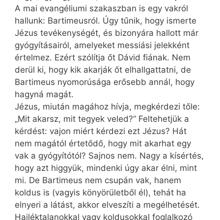
A mai evangéliumi szakaszban is egy vakról
hallunk: Bartimeusról. Úgy tűnik, hogy ismerte
Jézus tevékenységét, és bizonyára hallott már
gyógyításairól, amelyeket messiási jelekként
értelmez. Ezért szólítja őt Dávid fiának. Nem
derül ki, hogy kik akarják őt elhallgattatni, de
Bartimeus nyomorúsága erősebb annál, hogy
hagyná magát.
Jézus, miután magához hívja, megkérdezi tőle:
„Mit akarsz, mit tegyek veled?” Feltehetjük a
kérdést: vajon miért kérdezi ezt Jézus? Hát
nem magától értetődő, hogy mit akarhat egy
vak a gyógyítótól? Sajnos nem. Nagy a kísértés,
hogy azt higgyük, mindenki úgy akar élni, mint
mi. De Bartimeus nem csupán vak, hanem
koldus is (vagyis könyörületből él), tehát ha
elnyeri a látást, akkor elveszíti a megélhetését.
Hajléktalanokkal vagy koldusokkal foglalkozó