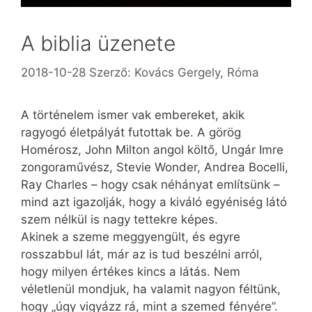
A biblia üzenete
2018-10-28
Szerző:
Kovács Gergely, Róma
A történelem ismer vak embereket, akik
ragyogó életpályát futottak be. A görög
Homérosz, John Milton angol költő, Ungár Imre
zongoraművész, Stevie Wonder, Andrea Bocel­li,
Ray Charles – hogy csak néhányat említsünk –
mind azt igazolják, hogy a kiváló egyéniség látó
szem nélkül is nagy tettekre képes.
Akinek a szeme meggyengült, és egyre
rosszabbul lát, már az is tud beszélni arról,
hogy milyen értékes kincs a látás. Nem
véletlenül mondjuk, ha valamit nagyon féltünk,
hogy „úgy vigyázz rá, mint a szemed fényére”.