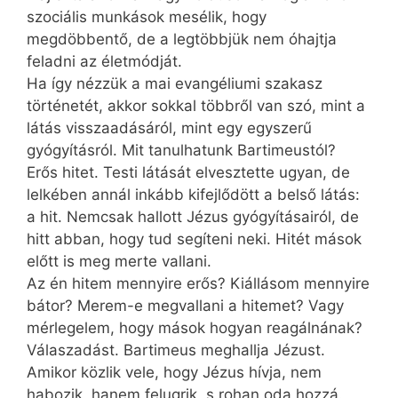
szociális munkások mesélik, hogy
megdöbbentő, de a legtöbbjük nem óhajtja
feladni az életmódját.
Ha így nézzük a mai evangéliumi szakasz
történetét, akkor sokkal többről van szó, mint a
látás visszaadásáról, mint egy egyszerű
gyógyításról. Mit tanulhatunk Barti­meus­tól?
Erős hitet. Testi látását elvesztette ugyan, de
lelkében annál inkább kifejlődött a belső látás:
a hit. Nemcsak hallott Jézus gyógyításairól, de
hitt abban, hogy tud segíteni neki. Hitét mások
előtt is meg merte vallani.
Az én hitem mennyire erős? Kiállásom mennyire
bátor? Merem-e megvallani a hitemet? Vagy
mérlegelem, hogy mások hogyan reagálnának?
Válaszadást. Bartimeus meghallja Jézust.
Amikor közlik vele, hogy Jézus hívja, nem
habozik, hanem felugrik, s rohan oda hozzá.