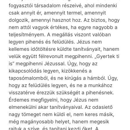
fogyasztói társadalom részeivé, ahol mindenki
csak annyit ér, amennyit termel, amennyit
dolgozik, amennyi hasznot hoz. Az biztos, hogy
nem attól vagyok értékes, ha egyre nagyobb a
teljesítményem. A megállás viszont valóban
legyen pihenés és felüdülés. Jézus nem
kellemes időtöltésre küldte tanítványait, hanem
velük együtt félrevonult megpihenni. „Gyertek ti
is” megpihenni Jézussal. Úgy, hogy az
kikapcsolódás legyen, kizökkenés a
taposómalomból, és ne kirúgás a hámból. Úgy,
hogy az felüdülés legyen, és ne a munkához
visszatérve érezzük szükségét a pihenésnek.
Érdemes megfigyelni, hogy Jézus nem
elmenekülni akar tanítványaival. Az odasiető
nagy tömeget nem küldi el, nem keres másik,
még magányosabb helyet, hanem megesik
rajtuk a szíve, és tanítani kezdi őket. A