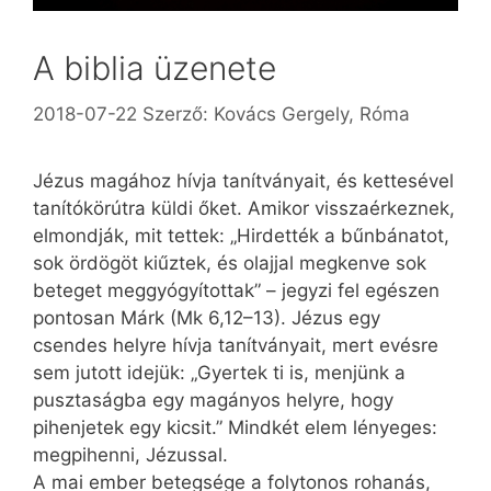
A biblia üzenete
2018-07-22
Szerző:
Kovács Gergely, Róma
Jézus magához hívja tanítványait, és kettesével
tanítókörútra küldi őket. Amikor visszaérkeznek,
elmondják, mit tettek: „Hirdették a bűnbánatot,
sok ördögöt kiűztek, és olajjal megkenve sok
beteget meggyógyítottak” – jegyzi fel egészen
pontosan Márk (Mk 6,12–13). Jézus egy
csendes helyre hívja tanítványait, mert evésre
sem jutott idejük: „Gyertek ti is, menjünk a
pusztaságba egy magányos helyre, hogy
pihenjetek egy kicsit.” Mindkét elem lényeges:
megpihenni, Jézussal.
A mai ember betegsége a folytonos rohanás,