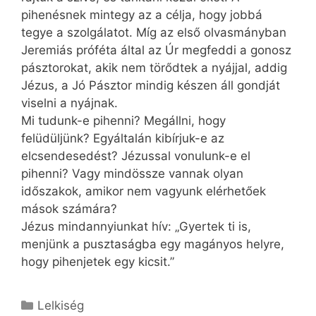
pihenésnek mintegy az a célja, hogy jobbá
tegye a szolgálatot. Míg az első olvasmányban
Jeremiás próféta által az Úr megfeddi a gonosz
pásztorokat, akik nem törődtek a nyájjal, addig
Jézus, a Jó Pásztor mindig készen áll gondját
viselni a nyájnak.
Mi tudunk-e pihenni? Megállni, hogy
felüdüljünk? Egyáltalán kibírjuk-e az
elcsendesedést? Jézussal vonulunk-e el
pihenni? Vagy mindössze vannak olyan
időszakok, amikor nem vagyunk elérhetőek
mások számára?
Jézus mindannyiunkat hív: „Gyertek ti is,
menjünk a pusztaságba egy magányos helyre,
hogy pihenjetek egy kicsit.”
Kategória
Lelkiség