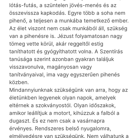
lótás-futás, a szüntelen jövés-menés és az
összevissza kapkodás. Egyre több a soha nem
pihenő, a teljesen a munkába temetkező ember.
Az élet viszont nem csak munkából áll, szükség
van a pihenésre is. Jézust folyamatosan nagy
tömeg vette körül, akár reggeltől estig
taníthatott és gyógyíthatott volna. A Szentírás
tanúsága szerint azonban gyakran találjuk
visszavonulva, magányosan vagy
tanítványaival, ima vagy egyszerűen pihenés
közben.
Mindannyiunknak szükségünk van arra, hogy az
életünkben legyenek olyan napok, amelyek
eltérnek a szokványostól. Olyan időszakok,
amikor leállítjuk a motort, kihúzzuk a falból a
dugaszt. És ez nem csak a vasárnapra
érvényes. Rendszeres belső nyugalomra,
elmélyedésre van szükségünk. Nem válhatunk a