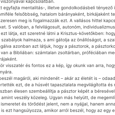
zi viszonyával kapcsolatban.
t egyfajta mentalitás-, illetve gondolkodásbeli tényező 
alamiféle felsőbbség, hatalom bárányaként, birkájaként t
szeresen meg is fogalmazzák ezt. A vallásos hittel kapc
eket. S valóban, a felvilágosult, autonóm, individualiz
 látja, ezt szeretné látni a Krisztus-követőkben: hog
 szabályok halmaza, s ami gátolja az önállóságot, a sz
álva azon­ban azt látjuk, hogy a pásztorok, a pásztorko
en van a Bibliában: számtalan zsoltárban, próféciában m
rájaként.
ör visszatér és fontos ez a kép, így okunk van arra, h
onyára.
beszél magáról, aki mindenét – akár az életét is – odaad
rtették ezt, de a húsvét tapasztalata megvilágította é
aszban élesen szembeállítja a pásztor képét a béreséve
zt, amint veszély közeleg. Ugyan más helyütt, de megemlít
 ismeretet és törődést jelent, nem a nyájjal, hanem ann
s ezt hangsúlyozza, amikor arról beszél, hogy az egy e