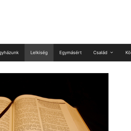
gyházunk
Lelkiség
Egymásért
Család
Kö