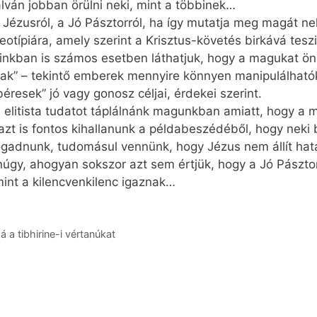
lván jobban örülni neki, mint a többinek…
k Jézusról, a Jó Pásztorról, ha így mutatja meg magát n
reotípiára, amely szerint a Krisztus-követés birkává tesz
inkban is számos esetben láthatjuk, hogy a magukat ön
k” – tekintő emberek mennyire könnyen manipulálhatók,
éresek” jó vagy gonosz céljai, érdekei szerint.
 elitista tudatot táplálnánk magunkban amiatt, hogy a m
zt is fontos kihallanunk a példabeszédéből, hogy neki b
ogadnunk, tudomásul vennünk, hogy Jézus nem állít hat
núgy, ahogyan sokszor azt sem értjük, hogy a Jó Pásztor
mint a kilencvenkilenc igaznak…
 a tibhirine-i vértanúkat