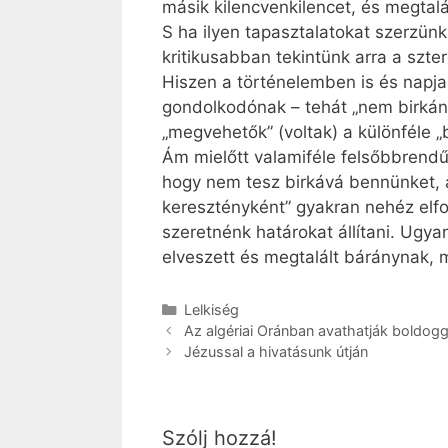
másik kilencvenkilencet, és megtalá
S ha ilyen tapasztalatokat szerzün
kritikusabban tekintünk arra a szte
Hiszen a történelemben is és napja
gondolkodónak – tehát „nem birkána
„megvehetők” (voltak) a különféle „b
Ám mielőtt valamiféle felsőbbrendű
hogy nem tesz birkává bennünket, a
keresztényként” gyakran nehéz elf
szeretnénk határokat állítani. Ugya
elveszett és megtalált báránynak, 
Kategória
Lelkiség
Az algériai Oránban avathatják boldoggá
Jézussal a hivatásunk útján
Szólj hozzá!