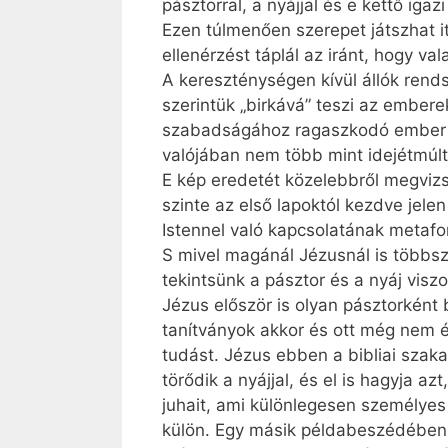
pásztorral, a nyájjal és e kettő iga
Ezen túlmenően szerepet játszhat it
ellenérzést táplál az iránt, hogy v
A kereszténységen kívül állók rend
szerintük „birkává” teszi az ember
szabadságához ragaszkodó ember ezt
valójában nem több mint idejétmúlt
E kép eredetét közelebbről megvizsg
szinte az első lapoktól kezdve jel
Istennel való kapcsolatának metafo
S mivel magánál Jézusnál is többsz
tekintsünk a pásztor és a nyáj visz
Jézus először is olyan pásztorként 
tanítványok akkor és ott még nem é
tudást. Jézus ebben a bibliai szak
törődik a nyájjal, és el is hagyja a
juhait, ami különlegesen személyes
külön. Egy másik példabeszédében i