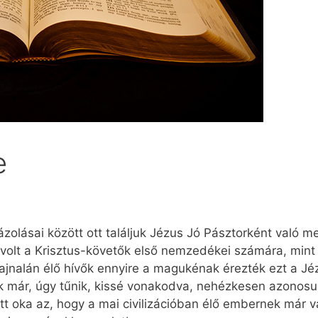
e
zolásai között ott találjuk Jézus Jó Pásztorként való 
 volt a Krisztus-követők első nemzedékei számára, mint 
jnalán élő hívők ennyire a magukénak érezték ezt a Jéz
k már, úgy tűnik, kissé vonakodva, nehézkesen azonosu
tt oka az, hogy a mai civilizációban élő embernek már v