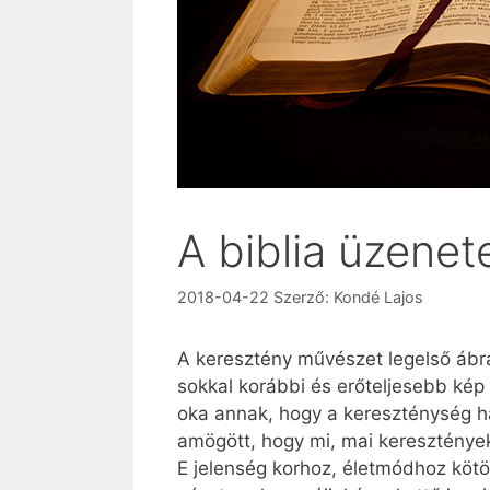
A biblia üzenet
2018-04-22
Szerző:
Kondé Lajos
A keresztény művészet legelső ábrá
sokkal korábbi és erőteljesebb kép
oka annak, hogy a kereszténység ha
amögött, hogy mi, mai kereszténye
E jelenség korhoz, életmódhoz kötö