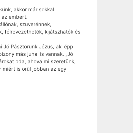
ekünk, akkor már sokkal
i az embert.
állónak, szuverénnek,
 félrevezethetők, kijátszhatók és
i Jó Pásztorunk Jézus, aki épp
izony más juhai is vannak. „Jó
árokat oda, ahová mi szeretünk,
 miért is örül jobban az egy