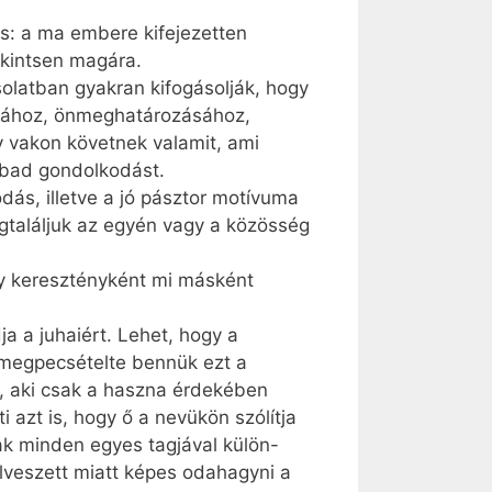
is: a ma embere kifejezetten
ekintsen magára.
solatban gyakran kifogásolják, hogy
musához, önmeghatározásához,
y vakon követnek valamit, ami
abad gondolkodást.
dás, illetve a jó pásztor motívuma
egtaláljuk az egyén vagy a közösség
ogy keresztényként mi másként
ja a juhaiért. Lehet, hogy a
s megpecsételte bennük ezt a
l, aki csak a haszna érdekében
i azt is, hogy ő a nevükön szólítja
ak minden egyes tagjával külön-
lveszett miatt képes odahagyni a