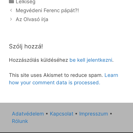
Kategória
Lelkiség
Megvédeni Ferenc pápát?!
Az Olvasó írja
Szólj hozzá!
Hozzászólás küldéséhez
be kell jelentkezni
.
This site uses Akismet to reduce spam.
Learn
how your comment data is processed.
Adatvédelem
•
Kapcsolat
•
Impresszum
•
Rólunk