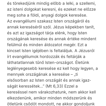
és törekedjünk mindig előbb a lelki, a szellemi,
az isteni dolgokat keresni, és ezeket ne előzze
meg soha a földi, anyagi dolgok keresése.
Az evangéliumi szakasz Isten országáról és
annak kereséséről szól. Jézus képekben tanít,
és azt az igazságot tárja elénk, hogy Isten
országának keresése és annak értéke mindent
felülmúl és minden áldozatot megér. Ezt a
kincset Isten igéjében is feltaláljuk. A Jézusról
írt evangéliumok hordozzák és feltárják a
láthatatlannak tűnő Isten-országot. Életünk
leglényegesebb keresése ez kell hogy legyen, a
mennyek országának a keresése – „ti
elsősorban az Isten országát és annak igaz­
ságát keressétek…” (Mt 6,33) Ezzel a
kereséssel nem várakozhatunk, nem akkor kell
elkezdenünk, amikor minden módszerünk és
ötletünk csődöt mondott, ne akkor gondoljunk