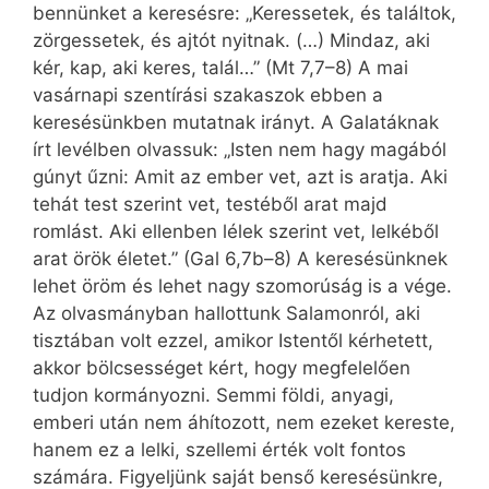
bennünket a keresésre: „Keressetek, és találtok,
zörgessetek, és ajtót nyitnak. (…) Mindaz, aki
kér, kap, aki keres, talál…” (Mt 7,7–8) A mai
vasárnapi szentírási szakaszok ebben a
keresésünkben mutatnak irányt. A Galatáknak
írt levélben olvassuk: „Isten nem hagy magából
gúnyt űzni: Amit az ember vet, azt is aratja. Aki
tehát test szerint vet, testéből arat majd
romlást. Aki ellenben lélek szerint vet, lelkéből
arat örök életet.” (Gal 6,7b–8) A keresésünknek
lehet öröm és lehet nagy szomorúság is a vége.
Az olvasmányban hallottunk Salamonról, aki
tisztában volt ezzel, amikor Istentől kérhetett,
akkor bölcsességet kért, hogy megfelelően
tudjon kormányozni. Semmi földi, anyagi,
emberi után nem áhítozott, nem ezeket kereste,
hanem ez a lelki, szellemi érték volt fontos
számára. Figyeljünk saját benső keresésünkre,