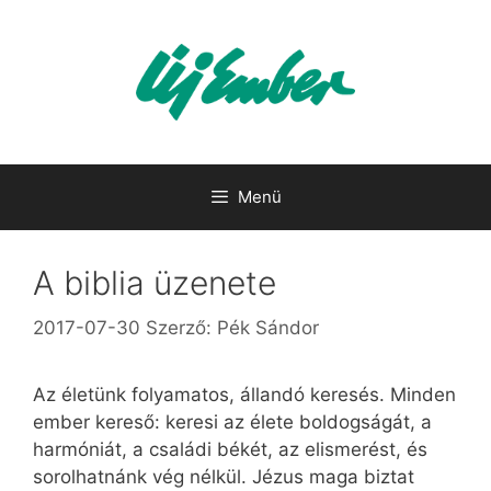
Kilépés
a
tartalomba
Menü
A biblia üzenete
2017-07-30
Szerző:
Pék Sándor
Az életünk folyamatos, állandó keresés. Minden
ember kereső: keresi az élete boldogságát, a
harmóniát, a családi békét, az elismerést, és
sorolhatnánk vég nélkül. Jézus maga biztat