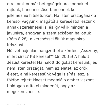
erre, amikor már betegségek uralkodnak el
rajtunk, hanem elsősorban ennek kell
jellemeznie hitéletünket. Ha Isten országának a
keresői vagyunk, magától a kereséstől leszünk
annak szerelmesei is, és így válik minden a
javunkra, ahogyan a szentleckében hallottuk
(Róm 8,28), a kereséssel öltjük magunkra
Krisztust.
Húsvét hajnalán hangzott el a kérdés: „Asszony,
miért sírsz? Kit keresel?” (Jn 20,15) A halott
Jézust kereste! Ha halott dolgokat keresünk, és
nem Isten országát, nem az életet, az örök
életet, a mi keresésünk vége is sírás lesz, a
földbe rejtett kincset megtaláló ember viszont
boldogan adta el mindenét, hogy azt
megszerezhesse.