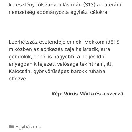
keresztény fölszabadulás után (313) a Lateráni
nemzetség adományozta egyházi célokra.”
Ezerhétszáz esztendeje ennek. Mekkora idő! S
miközben az építkezés zaja hallatszik, arra
gondolok, ennél is nagyobb, a Teljes Idő
anyagban kifejezett valósága tekint rám, itt,
Kalocsán, gyönyörűséges barokk ruhába
öltözve.
Kép: Vörös Márta és a szerző
Kategória
Egyházunk