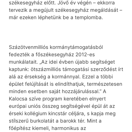
székesegyház előtt. Jövő év végén – ekkorra
tervezik a megújult székesegyház megáldását –
már ezeken léphetünk be a templomba.
Százötvenmilliós kormánytámogatásból
fedezték a főszékesegyház 2012-es
munkálatait. „Az idei évben újabb segítséget
kaptunk: ötszázmilliós támogatási szerződést írt
alá az érsekség a kormánnyal. Ezzel a többi
épület felújítását is elindíthatjuk, természetesen
minden esetben saját hozzájárulással.” A
Kalocsa szíve program keretében elnyert
európai uniós összeg segítségével épül át az
érseki kollégium kincstár céljára, s kapja meg
stílszerű burkolatát a barokk tér. Mint a
főépítész kiemeli, harmonikus az