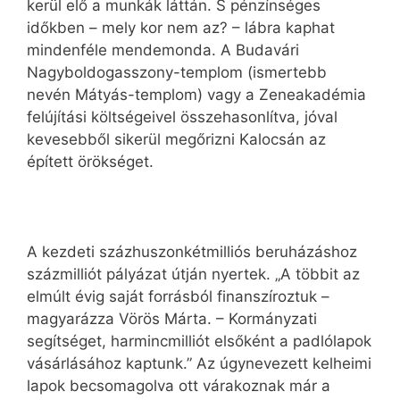
kerül elő a munkák láttán. S pénzínséges
időkben – mely kor nem az? – lábra kaphat
mindenféle mendemonda. A Budavári
Nagyboldogasszony-templom (ismertebb
nevén Mátyás-templom) vagy a Zeneakadémia
felújítási költségeivel összehasonlítva, jóval
kevesebből sikerül megőrizni Kalocsán az
épített örökséget.
A kezdeti százhuszonkétmilliós beruházáshoz
százmilliót pályázat útján nyertek. „A többit az
elmúlt évig saját forrásból finanszíroztuk –
magyarázza Vörös Márta. – Kormányzati
segítséget, harmincmilliót elsőként a padlólapok
vásárlásához kaptunk.” Az úgynevezett kelheimi
lapok becsomagolva ott várakoznak már a