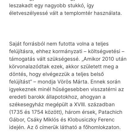
leszakadt egy nagyobb stukkó, így
életveszélyessé vált a templomtér használata.
Saját forrásból nem futotta volna a teljes
felújításra, ehhez kormányzati – költségvetési –
támogatás vált szükségessé. „Amikor 2010 után
körvonalazódtak ezek, akkor született meg a
döntés, hogy elvégezzük a teljes belső
felújítást” – mondja Vörös Márta. Ennek során
igyekeznek minél hűségesebben visszatérni az
eredeti barokk állapotokhoz, ahogyan a
székesegyház megépült a XVIII. században
(1735 és 1754 között), három érsek, Patachich
Gábor, Csáky Miklós és Klobusiczky Ferenc
idején. Az ő címerük látható a főhomlokzaton.