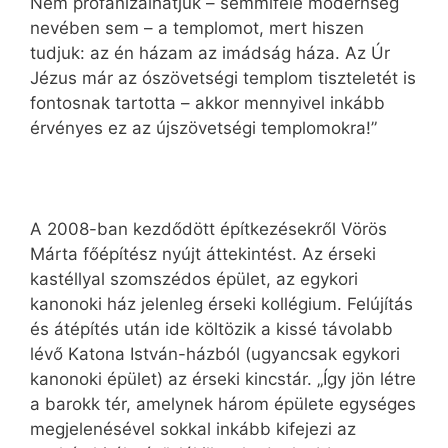
Nem profanizálhatjuk – semmiféle modernség
nevében sem – a templomot, mert hiszen
tudjuk: az én házam az imádság háza. Az Úr
Jézus már az ószövetségi templom tiszteletét is
fontosnak tartotta – akkor mennyivel inkább
érvényes ez az újszövetségi templomokra!”
A 2008-ban kezdődött építkezésekről Vörös
Márta főépítész nyújt áttekintést. Az érseki
kastéllyal szomszédos épület, az egykori
kanonoki ház jelenleg érseki kollégium. Felújítás
és átépítés után ide költözik a kissé távolabb
lévő Katona István-házból (ugyancsak egykori
kanonoki épület) az érseki kincstár. „Így jön létre
a barokk tér, amelynek három épülete egységes
megjelenésével sokkal inkább kifejezi az