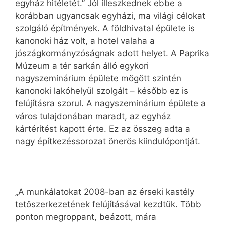
egyház hitéletét.” Jól illeszkednek ebbe a
korábban ugyancsak egyházi, ma világi célokat
szolgáló építmények. A földhivatal épülete is
kanonoki ház volt, a hotel valaha a
jószágkormányzóságnak adott helyet. A Paprika
Múzeum a tér sarkán álló egykori
nagyszeminárium épülete mögött szintén
kanonoki lakóhelyül szolgált – később ez is
felújításra szorul. A nagyszeminárium épülete a
város tulajdonában maradt, az egyház
kártérítést kapott érte. Ez az összeg adta a
nagy építkezéssorozat önerős kiindulópontját.
„A munkálatokat 2008-ban az érseki kastély
tetőszerkezetének felújításával kezdtük. Több
ponton megroppant, beázott, mára