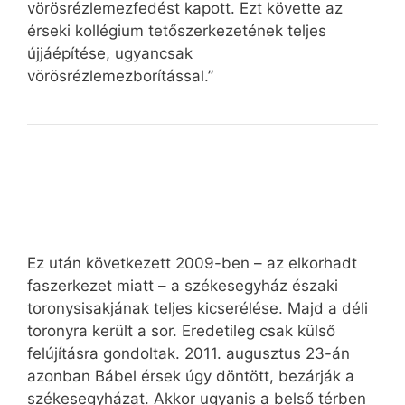
vörösrézlemezfedést kapott. Ezt követte az
érseki kollégium tetőszerkezetének teljes
újjáépítése, ugyancsak
vörösrézlemezborítással.”
Ez után következett 2009-ben – az elkorhadt
faszerkezet miatt – a székesegyház északi
toronysisakjának teljes kicserélése. Majd a déli
toronyra került a sor. Eredetileg csak külső
felújításra gondoltak. 2011. augusztus 23-án
azonban Bábel érsek úgy döntött, bezárják a
székesegyházat. Akkor ugyanis a belső térben