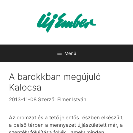
Kilépés
a
tartalomba
Menü
A barokkban megújuló
Kalocsa
2013-11-08
Szerző:
Elmer István
Az oromzat és a tető jelentős részben elkészült,
a belső térben a mennyezet újjászületett már, a
szentély fölújítása folyik, „amely minden