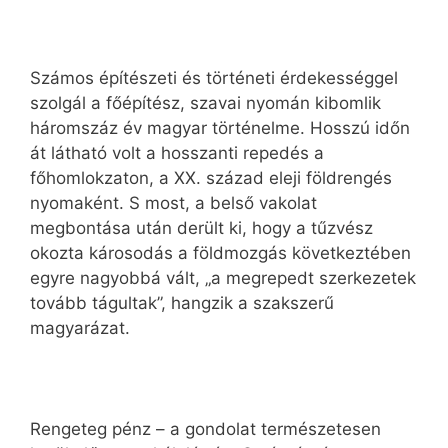
Számos építészeti és történeti érdekességgel
szolgál a főépítész, szavai nyomán kibomlik
háromszáz év magyar történelme. Hosszú időn
át látható volt a hosszanti repedés a
főhomlokzaton, a XX. század eleji földrengés
nyomaként. S most, a belső vakolat
megbontása után derült ki, hogy a tűzvész
okozta károsodás a földmozgás következtében
egyre nagyobbá vált, „a megrepedt szerkezetek
tovább tágultak”, hangzik a szakszerű
magyarázat.
Rengeteg pénz – a gondolat természetesen