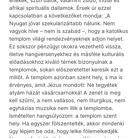
énekek, szúfi dalok, valamint zsidó, indiai és
afrikai spirituális dallamok. Érsek úr ezzel
kapcsolatban a következőket mondja: „A
Nyugat jóval szekularizáltabb nálunk. Nem
vagyok híve – nem is szabad –, hogy a katolikus
templom világi rendezvényeknek adjon helyet.
Ez sokszor pénzügyi okokra vezethető vissza,
illetve hangversenyekhez és másféle kulturális
előadásokhoz kiváló térnek bizonyulnak a
templomok, sokan előszeretettel keresik ezt a
miliőt. A templom azonban szent hely, s ma is
érvényes, amit Jézus mondott: Ne tegyétek
atyám házát vásárcsarnokká! A zenét is meg
kell szűrni, a nem vallásos, nem liturgikus, nem
egyházias muzsika nem illik a templomba.
Ismételten hangsúlyozom: a templom szent
hely. Ha egyszer fölszentelték, akkor mindenki
úgy lépjen be oda, hogy lelke fölemelkedjék.