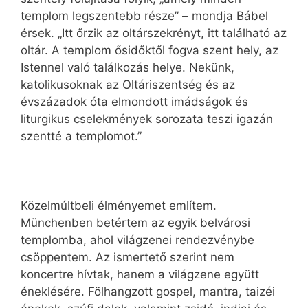
templom legszentebb része” – mondja Bábel
érsek. „Itt őrzik az oltárszekrényt, itt található az
oltár. A templom ősidőktől fogva szent hely, az
Istennel való találkozás helye. Nekünk,
katolikusoknak az Oltáriszentség és az
évszázadok óta elmondott imádságok és
liturgikus cselekmények sorozata teszi igazán
szentté a templomot.”
Közelmúltbeli élményemet említem.
Münchenben betértem az egyik belvárosi
templomba, ahol világzenei rendezvénybe
csöppentem. Az ismertető szerint nem
koncertre hívtak, hanem a világzene együtt
éneklésére. Fölhangzott gospel, mantra, taizéi