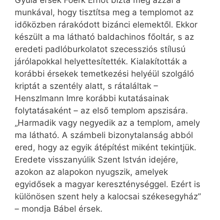
Gyula érsek Foerk Ernőt bízta meg azzal a
munkával, hogy tisztítsa meg a templomot az
időközben rárakódott bizánci elemektől. Ekkor
készült a ma látható baldachinos főoltár, s az
eredeti padlóburkolatot szecessziós stílusú
járólapokkal helyettesítették. Kialakították a
korábbi érsekek temetkezési helyéül szolgáló
kriptát a szentély alatt, s rátaláltak –
Henszlmann Imre korábbi kutatásainak
folytatásaként – az első templom apszisára.
„Harmadik vagy negyedik az a templom, amely
ma látható. A számbeli bizonytalanság abból
ered, hogy az egyik átépítést miként tekintjük.
Eredete visszanyúlik Szent István idejére,
azokon az alapokon nyugszik, amelyek
egyidősek a magyar kereszténységgel. Ezért is
különösen szent hely a kalocsai székesegyház”
– mondja Bábel érsek.