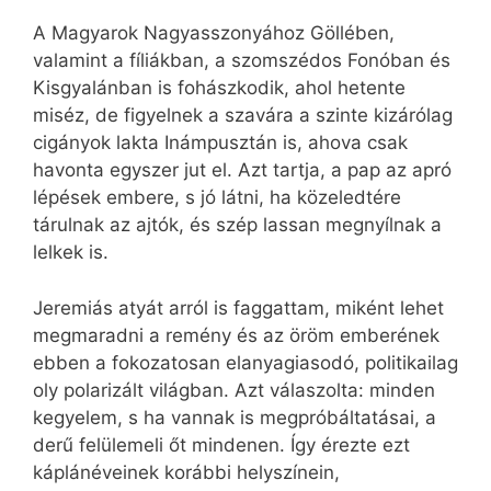
A Magyarok Nagyasszonyához Göllében,
valamint a fíliákban, a szomszédos Fonóban és
Kisgyalánban is fohászkodik, ahol hetente
miséz, de figyelnek a szavára a szinte kizárólag
cigányok lakta Inámpusztán is, ahova csak
havonta egyszer jut el. Azt tartja, a pap az apró
lépések embere, s jó látni, ha közeledtére
tárulnak az ajtók, és szép lassan megnyílnak a
lelkek is.
Jeremiás atyát arról is faggattam, miként lehet
megmaradni a remény és az öröm emberének
ebben a fokozatosan elanyagiasodó, politikailag
oly polarizált világban. Azt válaszolta: minden
kegyelem, s ha vannak is megpróbáltatásai, a
derű felülemeli őt mindenen. Így érezte ezt
káplánéveinek korábbi helyszínein,