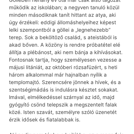
Göllében néhány év óta már csak alsó tagozat
működik az iskolában; a negyven tanuló közül
minden másodiknak tanít hittant az atya, aki
úgy érzékeli: eddigi állomáshelyeihez képest
lelki szempontból a göllei a „legnehezebb”
terep. Sok a beköltöző család, s ateistából is
akad bőven. A közöny is rendre próbatétel elé
állítja a plébánost, aki nem bánja a kihívásokat.
Fontosnak tartja, hogy személyesen vezesse a
májusi litániát, az októberi rózsafüzért, s heti
három alkalommal már hajnalban nyílik a
templomajtó. Szerencsére jönnek a hívek, és a
szentségimádás is indulásra késztet sokakat.
Imával, elmélkedéssel szárnyal az idő, majd
gyógyító csönd telepszik a megszentelt falak
közé. Isten szavát, személyre szóló üzenetét
érzik idősek és fiatalabbak is.