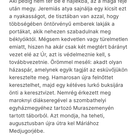
Aki pedig nem tér be e hajlékba, az a maga feje
után megy. Jeremiás atya sajnálja egy kicsit ezt
a nyakasságot, de tisztában van azzal, hogy
többségében öntörvényű emberek lakják a
portákat, akik nehezen szabadulnak meg
béklyóiktól. Mégsem kedvetlen vagy türelmetlen
emiatt, hiszen ha akár csak két megtért bárányt
vezet elé az Úr, azt is védelmeznie kell, s
továbbvezetnie. Örömmel meséli: akadt olyan
házaspár, amelynek egyik tagját az esküvőjükön
keresztelte meg. Hamarosan újra felnőttet
keresztelhet, majd egy kétéves lurkó buksijára
önti a keresztvizet. Nemrég érkezett meg
maroknyi diákseregével a szombathelyi
egyházmegyéhez tartozó Muraszemenyén
tartott táborból. Azt mondja, ha teheti,
augusztusban újra útra kel Máriához
Medjugorjébe.