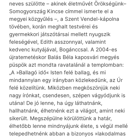
neves szülötte – akinek életművét Örökségünk–
Somogyország Kincse címmel ismerte el a
megyei közgyűlés –, a Szent Vendel-kápolna
tövében, korán meghalt testvérei és
gyermekkori játszótársai mellett nyugszik
feleségével, Edith asszonnyal, valamint
kedvenc kutyájával, Bogánccsal. A 2004-es
újratemetéskor Balás Béla kaposvári megyés
püspök azt mondta ravatalánál a templomban:
„A »Ballagó idő« Isten felé ballag, és mi
mindannyian egy irányban közlekedünk, az Úr
felé közelítünk. Miközben megköszönjük neki
nagy írónkat, csendesen, szépen vágyódjunk is
utána! De jó lenne, ha úgy láthatnánk,
hallhatnánk, élhetnénk ezt a világot, amint neki
sikerült. Megszépülne körülöttünk a határ,
élhetőbb lenne mindnyájunk élete, s végül mellé
telepedhetnénk abban a bizonyos »lakodalmas