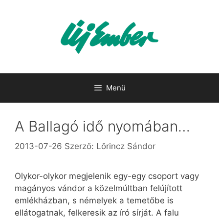
Kilépés
a
tartalomba
Menü
A Ballagó idő nyomában…
2013-07-26
Szerző:
Lőrincz Sándor
Olykor-olykor megjelenik egy-egy csoport vagy
magányos vándor a közelmúltban felújított
emlékházban, s némelyek a temetőbe is
ellátogatnak, felkeresik az író sírját. A falu