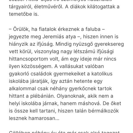
tárgyairól, életművéről. A diákok kilátogattak a
temetőbe is.
– Örülök, ha fiatalok érkeznek a faluba –
jegyezte meg Jeremiás atya –, hiszen innen is
hiányzik az ifjúság. Mindig nyüzsgő gyereksereg
vett körül, viszonylag nagy létszámú ifjúsági
hittancsoportom volt, ám egy ideje már nincs
ilyen közösségem. A vallásukat valóban
gyakorló családok gyermekeiket a katolikus
iskolába járatják, így aztán hetente egy
alkalommal csak néhány gyerkőcnek tartok
hittant a plébánián. Olyanoknak, akik nem a
helyi iskolába járnak, hanem máshová. De őket
is össze kell tartani, hiszen talán bérmálkozók
lesznek hamarosan…