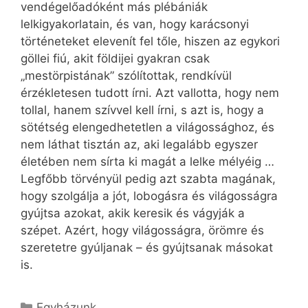
vendégelőadóként más plébániák
lelkigyakorlatain, és van, hogy karácsonyi
történeteket elevenít fel tőle, hiszen az egykori
göllei fiú, akit földijei gyakran csak
„mestörpistának” szólítottak, rendkívül
érzékletesen tudott írni. Azt vallotta, hogy nem
tollal, hanem szívvel kell írni, s azt is, hogy a
sötétség elengedhetetlen a világossághoz, és
nem láthat tisztán az, aki legalább egyszer
életében nem sírta ki magát a lelke mélyéig …
Legfőbb törvényül pedig azt szabta magának,
hogy szolgálja a jót, lobogásra és világosságra
gyújtsa azokat, akik keresik és vágyják a
szépet. Azért, hogy világosságra, örömre és
szeretetre gyúljanak – és gyújtsanak másokat
is.
Kategória
Egyházunk