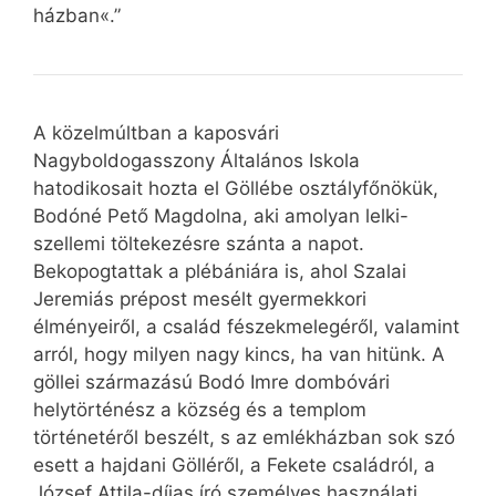
házban«.”
A közelmúltban a kaposvári
Nagyboldogasszony Általános Iskola
hatodikosait hozta el Göllébe osztályfőnökük,
Bodóné Pető Magdolna, aki amolyan lelki-
szellemi töltekezésre szánta a napot.
Bekopogtattak a plébániára is, ahol Szalai
Jeremiás prépost mesélt gyermekkori
élményeiről, a család fészekmelegéről, valamint
arról, hogy milyen nagy kincs, ha van hitünk. A
göllei származású Bodó Imre dombóvári
helytörténész a község és a templom
történetéről beszélt, s az emlékházban sok szó
esett a hajdani Gölléről, a Fekete családról, a
József Attila-díjas író személyes használati