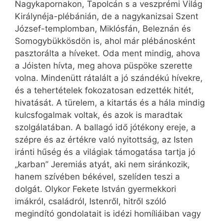
Nagykapornakon, Tapolcán s a veszprémi Világ
Királynéja-plébánián, de a nagykanizsai Szent
József-templomban, Miklósfán, Beleznán és
Somogybükkösdön is, ahol már plébánosként
pasztorálta a híveket. Oda ment mindig, ahova
a Jóisten hívta, meg ahova püspöke szerette
volna. Mindenütt rátalált a jó szándékú hívekre,
és a tehertételek fokozatosan edzették hitét,
hivatását. A türelem, a kitartás és a hála mindig
kulcsfogalmak voltak, és azok is maradtak
szolgálatában. A ballagó idő jótékony ereje, a
szépre és az értékre való nyitottság, az Isten
iránti hűség és a világiak támogatása tartja jó
„karban” Jeremiás atyát, aki nem siránkozik,
hanem szívében békével, szelíden teszi a
dolgát. Olykor Fekete István gyermekkori
imákról, családról, Istenről, hitről szóló
megindító gondolatait is idézi homíliáiban vagy