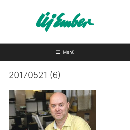
Kilépés
a
tartalomba
Menü
20170521 (6)