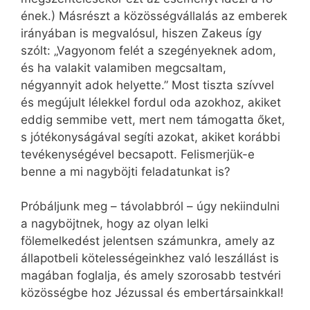
ének.) Másrészt a közösségvállalás az emberek
irányában is megvalósul, hiszen Zakeus így
szólt: „Vagyonom felét a szegényeknek adom,
és ha valakit valamiben megcsaltam,
négyannyit adok helyette.” Most tiszta szívvel
és megújult lélekkel fordul oda azokhoz, akiket
eddig semmibe vett, mert nem támogatta őket,
s jótékonyságával segíti azokat, akiket korábbi
tevékenységével becsapott. Felismerjük-e
benne a mi nagyböjti feladatunkat is?
Próbáljunk meg – távolabbról – úgy nekiindulni
a nagyböjtnek, hogy az olyan lelki
fölemelkedést jelentsen számunkra, amely az
állapotbeli kötelességeinkhez való leszállást is
magában foglalja, és amely szorosabb testvéri
közösségbe hoz Jézussal és embertársainkkal!