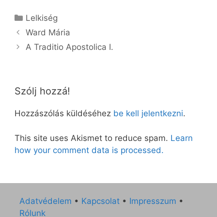
Kategória
Lelkiség
Ward Mária
A Traditio Apostolica I.
Szólj hozzá!
Hozzászólás küldéséhez
be kell jelentkezni
.
This site uses Akismet to reduce spam.
Learn
how your comment data is processed.
Adatvédelem
•
Kapcsolat
•
Impresszum
•
Rólunk