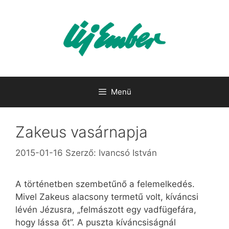
Kilépés
a
tartalomba
Menü
Zakeus vasárnapja
2015-01-16
Szerző:
Ivancsó István
A történetben szembetűnő a felemelkedés.
Mivel Zakeus alacsony termetű volt, kíváncsi
lévén Jézusra, „felmászott egy vadfügefára,
hogy lássa őt”. A puszta kíváncsiságnál