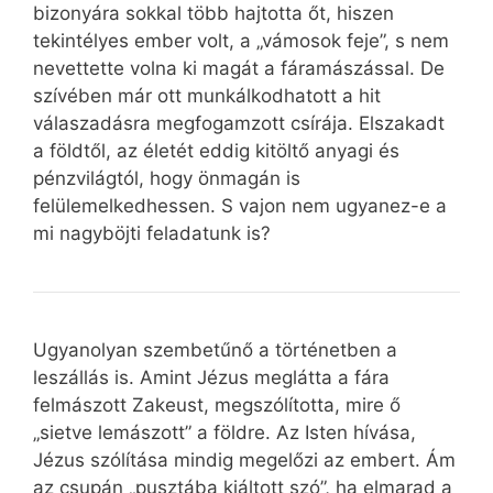
bizonyára sokkal több hajtotta őt, hiszen
tekintélyes ember volt, a „vámosok feje”, s nem
nevettette volna ki magát a fáramászással. De
szívében már ott munkálkodhatott a hit
válaszadásra megfogamzott csírája. Elszakadt
a földtől, az életét eddig kitöltő anyagi és
pénzvilágtól, hogy önmagán is
felülemelkedhessen. S vajon nem ugyanez-e a
mi nagyböjti feladatunk is?
Ugyanolyan szembetűnő a történetben a
leszállás is. Amint Jézus meglátta a fára
felmászott Zakeust, megszólította, mire ő
„sietve lemászott” a földre. Az Isten hívása,
Jézus szólítása mindig megelőzi az embert. Ám
az csupán „pusztába kiáltott szó”, ha elmarad a