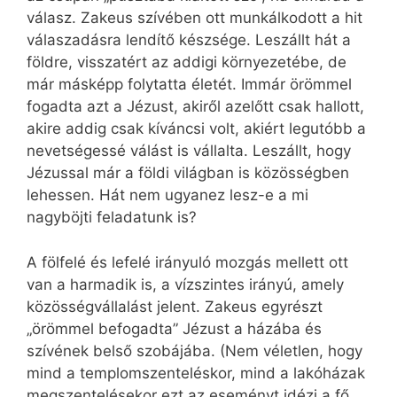
válasz. Zakeus szívében ott munkálkodott a hit
válaszadásra lendítő készsége. Leszállt hát a
földre, visszatért az addigi környezetébe, de
már másképp folytatta életét. Immár örömmel
fogadta azt a Jézust, akiről azelőtt csak hallott,
akire addig csak kíváncsi volt, akiért legutóbb a
nevetségessé válást is vállalta. Leszállt, hogy
Jézussal már a földi világban is közösségben
lehessen. Hát nem ugyanez lesz-e a mi
nagyböjti feladatunk is?
A fölfelé és lefelé irányuló mozgás mellett ott
van a harmadik is, a vízszintes irányú, amely
közösségvállalást jelent. Zakeus egyrészt
„örömmel befogadta” Jézust a házába és
szívének belső szobájába. (Nem véletlen, hogy
mind a templomszenteléskor, mind a lakóházak
megszentelésekor ezt az eseményt idézi a fő