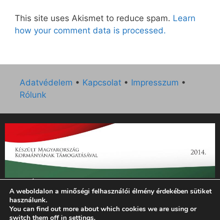
This site uses Akismet to reduce spam.
Learn
how your comment data is processed.
Adatvédelem
•
Kapcsolat
•
Impresszum
•
Rólunk
„Az Új Ember katolikus hetilap 2014. évi működésének
A weboldalon a minőségi felhasználói élmény érdekében sütiket
támogatását az EGYH-KCP-14-P-0121 sz. támogatási
használunk.
szerződés keretében 3 000 000 Ft összegben támogatta az
You can find out more about which cookies we are using or
Emberi Erőforrások Minisztériuma.”
switch them off in
settings
.