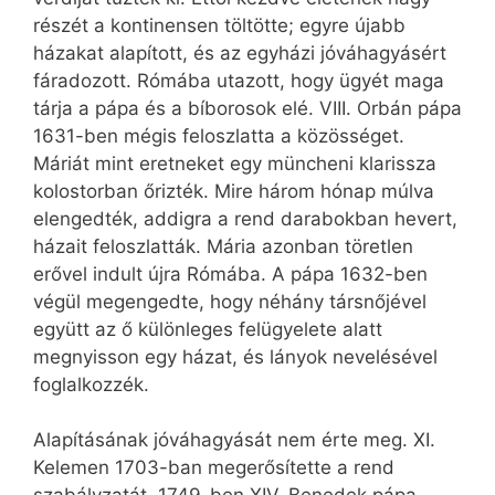
részét a kontinensen töltötte; egyre újabb
házakat alapított, és az egyházi jóváhagyásért
fáradozott. Rómába utazott, hogy ügyét maga
tárja a pápa és a bíborosok elé. VIII. Orbán pápa
1631-ben mégis feloszlatta a közösséget.
Máriát mint eretneket egy müncheni klarissza
kolostorban őrizték. Mire három hónap múlva
elengedték, addigra a rend darabokban hevert,
házait feloszlatták. Mária azonban töretlen
erővel indult újra Rómába. A pápa 1632-ben
végül megengedte, hogy néhány társnőjével
együtt az ő különleges felügyelete alatt
megnyisson egy házat, és lányok nevelésével
foglalkozzék.
Alapításának jóváhagyását nem érte meg. XI.
Kelemen 1703-ban megerősítette a rend