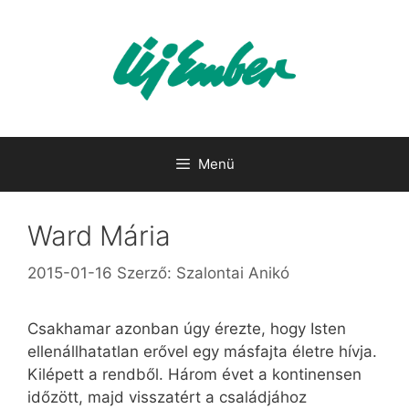
Kilépés
a
tartalomba
Menü
Ward Mária
2015-01-16
Szerző:
Szalontai Anikó
Csakhamar azonban úgy érezte, hogy Isten
ellenállhatatlan erővel egy másfajta életre hívja.
Kilépett a rendből. Három évet a kontinensen
időzött, majd visszatért a családjához