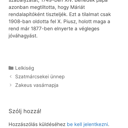
szabályzatát, 1749-ben XIV. Benedek pápa
azonban megtiltotta, hogy Máriát
rendalapítóként tiszteljék. Ezt a tilalmat csak
1908-ban oldotta fel X. Piusz, holott maga a
rend már 1877-ben elnyerte a végleges
jóváhagyást.
Kategória
Lelkiség
Szatmárcsekei ünnep
Zakeus vasárnapja
Szólj hozzá!
Hozzászólás küldéséhez
be kell jelentkezni
.