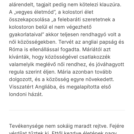
alárendelt, tagjait pedig nem kötelezi klauzúra.
A „vegyes életmód”, a kolostori élet
összekapcsolása „a felebaráti szeretetnek a
kolostoron belül el nem végezhető
gyakorlataival” akkor teljesen rendhagyó volt a
női közösségekben. Tervét az angliai papság és
Róma is ellenállással fogadta. Máriától azt
kívánták, hogy közösségével csatlakozzék
valamelyik meglévő női rendhez, és jóváhagyott
regula szerint éljen. Mária azonban tovább
dolgozott, és a közösség egyre növekedett.
Visszatért Angliába, és megalapította első
londoni házát.
Tevékenysége nem sokáig maradt rejtve. Fejére
vérdíjat tűztek ki. Ettől kezdve életének nagy