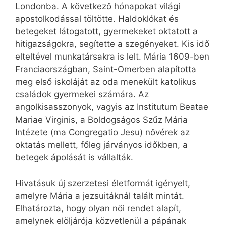
Londonba. A következő hónapokat világi
apostolkodással töltötte. Haldoklókat és
betegeket látogatott, gyermekeket oktatott a
hitigazságokra, segítette a szegényeket. Kis idő
elteltével munkatársakra is lelt. Mária 1609-ben
Franciaországban, Saint-Omerben alapította
meg első iskoláját az oda menekült katolikus
családok gyermekei számára. Az
angolkisasszonyok, vagyis az Institutum Beatae
Mariae Virginis, a Boldogságos Szűz Mária
Intézete (ma Congregatio Jesu) nővérek az
oktatás mellett, főleg járványos időkben, a
betegek ápolását is vállalták.
Hivatásuk új szerzetesi életformát igényelt,
amelyre Mária a jezsuitáknál talált mintát.
Elhatározta, hogy olyan női rendet alapít,
amelynek elöljárója közvetlenül a pápának