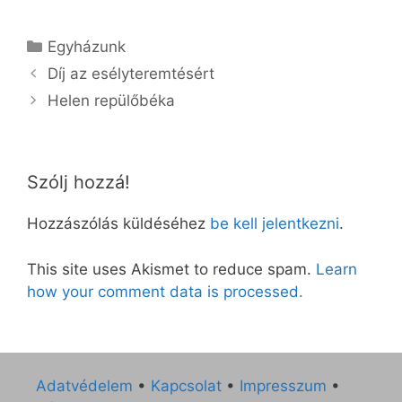
Kategória
Egyházunk
Díj az esélyteremtésért
Helen repülőbéka
Szólj hozzá!
Hozzászólás küldéséhez
be kell jelentkezni
.
This site uses Akismet to reduce spam.
Learn
how your comment data is processed.
Adatvédelem
•
Kapcsolat
•
Impresszum
•