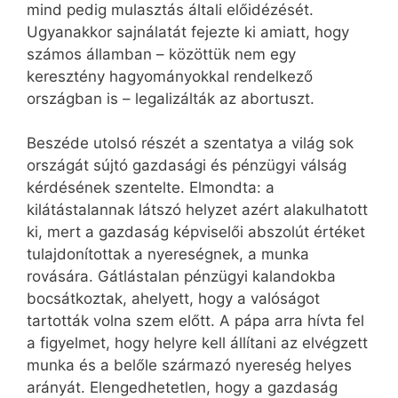
mind pedig mulasztás általi előidézését.
Ugyanakkor sajnálatát fejezte ki amiatt, hogy
számos államban – közöttük nem egy
keresztény hagyományokkal rendelkező
országban is – legalizálták az abortuszt.
Beszéde utolsó részét a szentatya a világ sok
országát sújtó gazdasági és pénzügyi válság
kérdésének szentelte. Elmondta: a
kilátástalannak látszó helyzet azért alakulhatott
ki, mert a gazdaság képviselői abszolút értéket
tulajdonítottak a nyereségnek, a munka
rovására. Gátlástalan pénzügyi kalandokba
bocsátkoztak, ahelyett, hogy a valóságot
tartották volna szem előtt. A pápa arra hívta fel
a figyelmet, hogy helyre kell állítani az elvégzett
munka és a belőle származó nyereség helyes
arányát. Elengedhetetlen, hogy a gazdaság