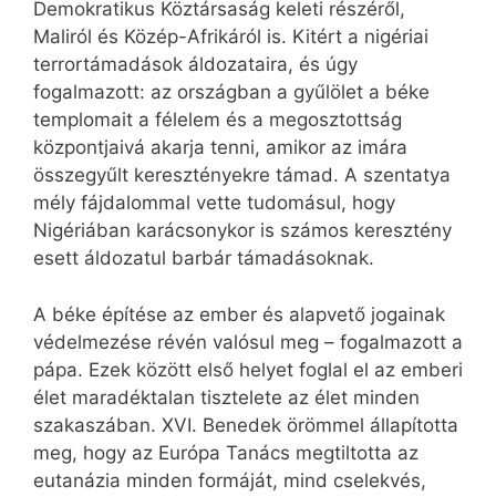
Demokratikus Köztársaság keleti részéről,
Maliról és Közép-Afrikáról is. Kitért a nigériai
terrortámadások áldozataira, és úgy
fogalmazott: az országban a gyűlölet a béke
templomait a félelem és a megosztottság
központjaivá akarja tenni, amikor az imára
összegyűlt keresztényekre támad. A szentatya
mély fájdalommal vette tudomásul, hogy
Nigériában karácsonykor is számos keresztény
esett áldozatul barbár támadásoknak.
A béke építése az ember és alapvető jogainak
védelmezése révén valósul meg – fogalmazott a
pápa. Ezek között első helyet foglal el az emberi
élet maradéktalan tisztelete az élet minden
szakaszában. XVI. Benedek örömmel állapította
meg, hogy az Európa Tanács megtiltotta az
eutanázia minden formáját, mind cselekvés,