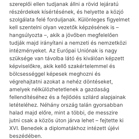
szereplői ellen tudjanak állni a rövid lejáratú
részérdekek kísértésének, és helyette a közjó
szolgálata felé forduljanak. Különleges figyelmet
kell szentelni olyan vezetők képzésének is –
hangsúlyozta –, akik a jövőben megfelelően
tudják majd irányítani a nemzeti és nemzetközi
intézményeket. Az Európai Uniónak is nagy
szüksége van távolba látó és kiválóan képzett
képviselőkre, akik kellő szakértelemmel és
bölcsességgel képesek meghozni és
végrehajtatni azokat a nehéz döntéseket,
amelyek nélkülözhetetlenek a gazdaság
fellendítéséhez és a fejlődés szilárd alapjainak
letételéhez. Néhány ország talán gyorsabban
halad majd előre, mint a többi, de messzire
jutni csak a közös úton járva lehet – fejtette ki
XVI. Benedek a diplomatákhoz intézett újévi
beszédében.