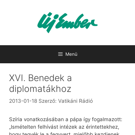
Kilépés
a
tartalomba
Menü
XVI. Benedek a
diplomatákhoz
2013-01-18
Szerző:
Vatikáni Rádió
Szíria vonatkozásában a pápa így fogalmazott:
„Ismételten felhívást intézek az érintettekhez,
hogy tegyék le a fegyvert, mielőbb kezdjenek