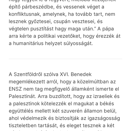
építő párbeszédbe, és vessenek véget a
konfliktusnak, amelynek, ha tovább tart, nem
lesznek győztesei, csupán vesztesei, és
végtelen pusztítást hagy maga után.” A pápa
arra kérte a politikai vezetőket, hogy érezzék át
a humanitárius helyzet súlyosságát.
A Szentföldről szólva XVI. Benedek
megemlékezett arról, hogy a közelmúltban az
ENSZ nem tag megfigyelő államként ismerte el
Palesztinát. Arra buzdított, hogy az izraeliek és
a palesztinok kötelezzék el magukat a békés
együttélés mellett két szuverén államon belül,
ahol védelmezik és biztosítják az igazságosság
tiszteletben tartását, és eleget tesznek a két