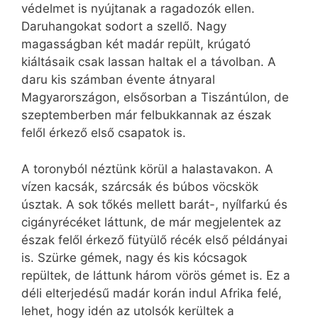
védelmet is nyújtanak a ragadozók ellen.
Daruhangokat sodort a szellő. Nagy
magasságban két madár repült, krúgató
kiáltásaik csak lassan haltak el a távolban. A
daru kis számban évente átnyaral
Magyarországon, elsősorban a Tiszántúlon, de
szeptemberben már felbukkannak az észak
felől érkező első csapatok is.
A toronyból néztünk körül a halastavakon. A
vízen kacsák, szárcsák és búbos vöcskök
úsztak. A sok tőkés mellett barát-, nyílfarkú és
cigányrécéket láttunk, de már megjelentek az
észak felől érkező fütyülő récék első példányai
is. Szürke gémek, nagy és kis kócsagok
repültek, de láttunk három vörös gémet is. Ez a
déli elterjedésű madár korán indul Afrika felé,
lehet, hogy idén az utolsók kerültek a