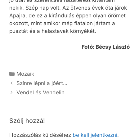
jó utat és szerencsés hazatérést kívántam
nekik. Szép nap volt. Az ötvenes évek óta járok
Apajra, de ez a kirándulás éppen olyan örömet
okozott, mint amikor még fiatalon jártam a
pusztát és a halastavak környékét.
Fotó: Bécsy László
Kategória
Mozaik
Színre lépni a jóért…
Vendel és Vendelin
Szólj hozzá!
Hozzászólás küldéséhez
be kell jelentkezni
.