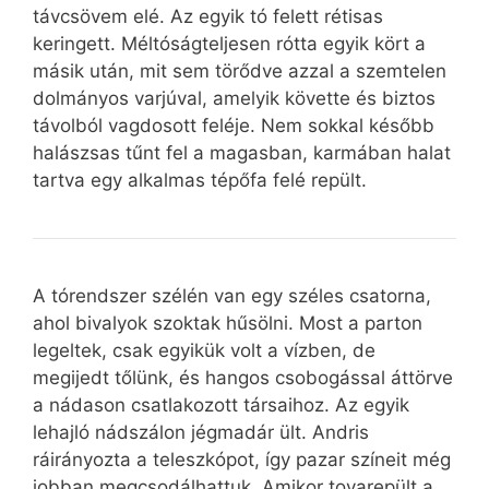
távcsövem elé. Az egyik tó felett rétisas
keringett. Méltóságteljesen rótta egyik kört a
másik után, mit sem törődve azzal a szemtelen
dolmányos varjúval, amelyik követte és biztos
távolból vagdosott feléje. Nem sokkal később
halászsas tűnt fel a magasban, karmában halat
tartva egy alkalmas tépőfa felé repült.
A tórendszer szélén van egy széles csatorna,
ahol bivalyok szoktak hűsölni. Most a parton
legeltek, csak egyikük volt a vízben, de
megijedt tőlünk, és hangos csobogással áttörve
a nádason csatlakozott társaihoz. Az egyik
lehajló nádszálon jégmadár ült. Andris
ráirányozta a teleszkópot, így pazar színeit még
jobban megcsodálhattuk. Amikor tovarepült a