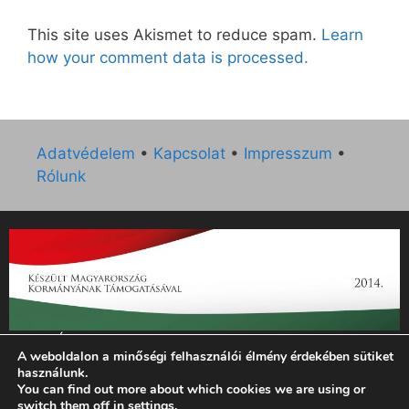
This site uses Akismet to reduce spam.
Learn
how your comment data is processed.
Adatvédelem
•
Kapcsolat
•
Impresszum
•
Rólunk
„Az Új Ember katolikus hetilap 2014. évi működésének
A weboldalon a minőségi felhasználói élmény érdekében sütiket
támogatását az EGYH-KCP-14-P-0121 sz. támogatási
használunk.
szerződés keretében 3 000 000 Ft összegben támogatta az
You can find out more about which cookies we are using or
Emberi Erőforrások Minisztériuma.”
switch them off in
settings
.