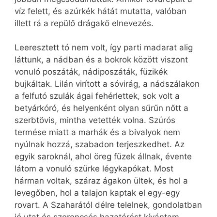
víz felett, és azúrkék hátát mutatta, valóban
illett rá a repülő drágakő elnevezés.
Leeresztett tó nem volt, így parti madarat alig
láttunk, a nádban és a bokrok között viszont
vonuló poszáták, nádiposzáták, füzikék
bujkáltak. Lilán virított a sóvirág, a nádszálakon
a felfutó szulák ágai fehérlettek, sok volt a
betyárkóró, és helyenként olyan sűrűn nőtt a
szerbtövis, mintha vetették volna. Szúrós
termése miatt a marhák és a bivalyok nem
nyúlnak hozzá, szabadon terjeszkedhet. Az
egyik saroknál, ahol öreg füzek állnak, évente
látom a vonuló szürke légykapókat. Most
hárman voltak, száraz ágakon ültek, és hol a
levegőben, hol a talajon kaptak el egy-egy
rovart. A Szaharától délre telelnek, gondolatban