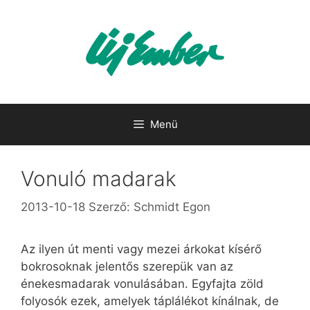
Kilépés
a
tartalomba
Menü
Vonuló madarak
2013-10-18
Szerző:
Schmidt Egon
Az ilyen út menti vagy mezei árkokat kísérő
bokrosoknak jelentős szerepük van az
énekesmadarak vonulásában. Egyfajta zöld
folyosók ezek, amelyek táplálékot kínálnak, de