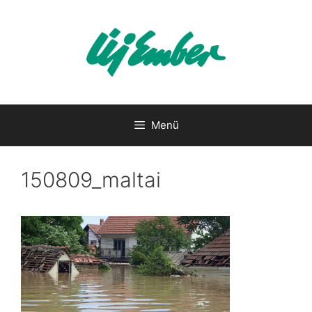
Kilépés
a
tartalomba
Menü
150809_maltai