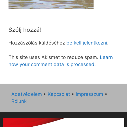
Szólj hozzá!
Hozzászólás küldéséhez
be kell jelentkezni
.
This site uses Akismet to reduce spam.
Learn
how your comment data is processed.
Adatvédelem
•
Kapcsolat
•
Impresszum
•
Rólunk