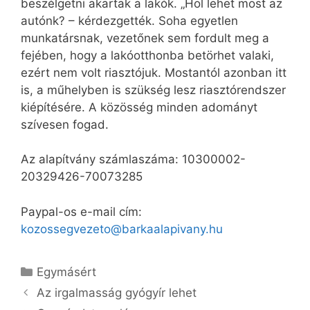
beszélgetni akartak a lakók. „Hol lehet most az
autónk? – kérdezgették. Soha egyetlen
munkatársnak, vezetőnek sem fordult meg a
fejében, hogy a lakóotthonba betörhet valaki,
ezért nem volt riasztójuk. Mostantól azonban itt
is, a műhelyben is szükség lesz riasztórendszer
kiépítésére. A közösség minden adományt
szívesen fogad.
Az alapítvány számlaszáma: 10300002-
20329426-70073285
Paypal-os e-mail cím:
kozossegvezeto@barkaalapivany.hu
Kategória
Egymásért
Az irgalmasság gyógyír lehet