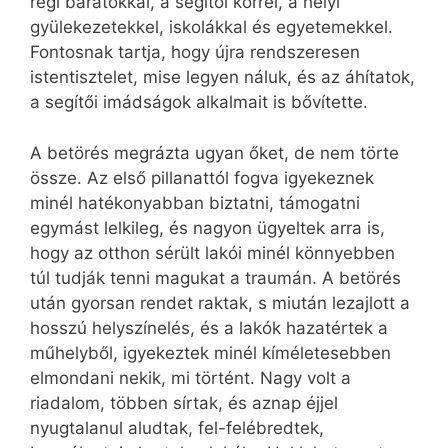
régi barátokkal, a segítői körrel, a helyi
gyülekezetekkel, iskolákkal és egyetemekkel.
Fontosnak tartja, hogy újra rendszeresen
istentisztelet, mise legyen náluk, és az áhítatok,
a segítői imádságok alkalmait is bővítette.
A betörés megrázta ugyan őket, de nem törte
össze. Az első pillanattól fogva igyekeznek
minél hatékonyabban biztatni, támogatni
egymást lelkileg, és nagyon ügyeltek arra is,
hogy az otthon sérült lakói minél könnyebben
túl tudják tenni magukat a traumán. A betörés
után gyorsan rendet raktak, s miután lezajlott a
hosszú helyszínelés, és a lakók hazatértek a
műhelyből, igyekeztek minél kíméletesebben
elmondani nekik, mi történt. Nagy volt a
riadalom, többen sírtak, és aznap éjjel
nyugtalanul aludtak, fel-felébredtek,