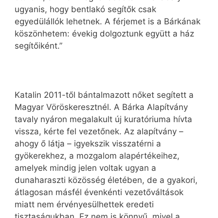
ugyanis, hogy bentlakó segítők csak
egyedülállók lehetnek. A férjemet is a Bárkának
köszönhetem: évekig dolgoztunk együtt a ház
segítőiként.”
Katalin 2011-től bántalmazott nőket segített a
Magyar Vöröskeresztnél. A Bárka Alapítvány
tavaly nyáron megalakult új kuratóriuma hívta
vissza, kérte fel vezetőnek. Az alapítvány –
ahogy ő látja – igyekszik visszatérni a
gyökerekhez, a mozgalom alapértékeihez,
amelyek mindig jelen voltak ugyan a
dunaharaszti közösség életében, de a gyakori,
átlagosan másfél évenkénti vezetőváltások
miatt nem érvényesülhettek eredeti
tisztaságukban. Ez nem is könnyű, mivel a