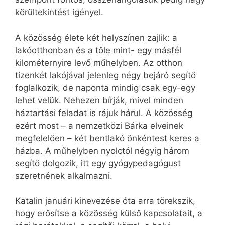
körültekintést igényel.
A közösség élete két helyszínen zajlik: a
lakóotthonban és a tőle mint- egy másfél
kilométernyire levő műhelyben. Az otthon
tizenkét lakójával jelenleg négy bejáró segítő
foglalkozik, de naponta mindig csak egy-egy
lehet velük. Nehezen bírják, mivel minden
háztartási feladat is rájuk hárul. A közösség
ezért most – a nemzetközi Bárka elveinek
megfelelően – két bentlakó önkéntest keres a
házba. A műhelyben nyolctól négyig három
segítő dolgozik, itt egy gyógypedagógust
szeretnének alkalmazni.
Katalin januári kinevezése óta arra törekszik,
hogy erősítse a közösség külső kapcsolatait, a