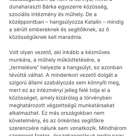
dunaharaszti Bárka egyszerre közösség,
szociális intézmény és műhely. De a
középpontban – hangsúlyozza Katalin – mindig
a sérült embereknek és segítőiknek, az ő
közösségüknek kell maradnia.
Volt olyan vezető, aki inkább a kézműves
munkára, a műhely működtetésére, a
„termelésre” helyezte a hangsúlyt, ez azonban
tévúttá válhat. A mindenkori vezető dolgát a
szigorú állami szabályozás sem könnyíti meg,
mert ez az intézményi jelleg felé tolja el a
közösséget, amely kizárólag a törvényben
meghatározott végzettségű munkatársakat
alkalmazhat. Ez más országokban nem
követelmény, és az önkéntes segítőkre
szerencsére nálunk sem vonatkozik. Mindhárom
szempont fontos, összehangolásuk pedig nagy