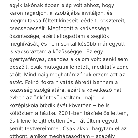
egyik lakónak éppen elég volt ahhoz, hogy
karon ragadjon, a szobájába invitáljon, és
megmutassa féltett kincseit: cédéit, posztereit,
csecsebecséit. Megfogott a kedvessége,
őszintesége, ezért elfogadtam a segítők
meghívását, és nem sokkal később már együtt
is vacsoráztam a közösséggel. Ez egy
gyertyafényes, csendes alkalom volt: senki sem
beszélt, csak mutogatni lehetett, meditatív zene
szólt. Mindmáig meghatározónak érzem azt az
estét. Fokról fokra hivatás ébredt bennem a
közösség szolgálatára, ezért a következő hat
évben az önkéntesük voltam, majd – a
középiskola ötödik évét követően – be is
költöztem a házba. 2001-ben házfelelős lettem,
és kilenc felejthetetlen éven át éltem együtt
sérült testvéreimmel. Csak akkor hagytam el az
otthont, amikor megházasodtam – szabály