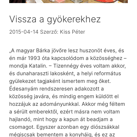
Vissza a gyökerekhez
2015-04-14
Szerző:
Kiss Péter
„A magyar Bárka jövőre lesz huszonöt éves, és
én már 1993 óta kapcsolódom a közösséghez –
mondja Katalin. – Tizennégy éves voltam akkor,
és dunaharaszti lakosként, a helyi református
gyülekezet tagjaként ismertem meg őket.
Édesanyám rendszeresen adakozott a
közösség javára, és mindig engem küldött el
hozzájuk az adományunkkal. Akkor még féltem
a sérült emberektől, ezért másra nem voltam
hajlandó, mint hogy a kapun át beadjam a
csomagot. Egyszer azonban egy diószsákkal
mégiscsak bementem a konyháig, és ez az