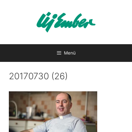
Kilépés
a
tartalomba
Menü
20170730 (26)