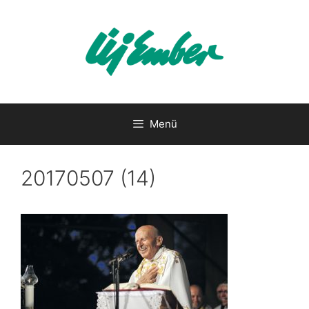
Kilépés
a
tartalomba
Menü
20170507 (14)