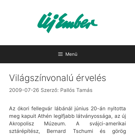
Kilépés
a
tartalomba
Menü
Világszínvonalú érvelés
2009-07-26
Szerző:
Pallós Tamás
Az ókori fellegvár lábánál június 20-án nyitotta
meg kapuit Athén legifjabb látványossága, az új
Akropolisz Múzeum. A svájci-amerikai
sztárépítész, Bernard Tschumi és görög