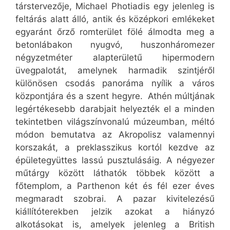
társtervezője, Michael Photiadis egy jelenleg is
feltárás alatt álló, antik és középkori emlékeket
egyaránt őrző romterület fölé álmodta meg a
betonlábakon nyugvó, huszonháromezer
négyzetméter alapterületű hipermodern
üvegpalotát, amelynek harmadik szintjéről
különösen csodás panoráma nyílik a város
központjára és a szent hegyre. Athén múltjának
legértékesebb darabjait helyezték el a minden
tekintetben világszínvonalú múzeumban, méltó
módon bemutatva az Akropolisz valamennyi
korszakát, a preklasszikus kortól kezdve az
épületegyüttes lassú pusztulásáig. A négyezer
műtárgy között láthatók többek között a
főtemplom, a Parthenon két és fél ezer éves
megmaradt szobrai. A pazar kivitelezésű
kiállítóterekben jelzik azokat a hiányzó
alkotásokat is, amelyek jelenleg a British