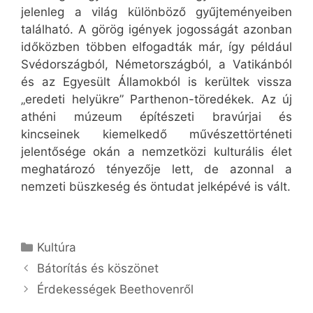
jelenleg a világ különböző gyűjteményeiben
található. A görög igények jogosságát azonban
időközben többen elfogadták már, így például
Svédországból, Németországból, a Vatikánból
és az Egyesült Államokból is kerültek vissza
„eredeti helyükre” Parthenon-töredékek. Az új
athéni múzeum építészeti bravúrjai és
kincseinek kiemelkedő művészettörténeti
jelentősége okán a nemzetközi kulturális élet
meghatározó tényezője lett, de azonnal a
nemzeti büszkeség és öntudat jelképévé is vált.
Kategória
Kultúra
Bátorítás és köszönet
Érdekességek Beethovenről