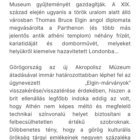
Museum gyűjteményét gazdagítják. A XIX.
század elején ugyanis a török uralom alatt álló
városban Thomas Bruce Elgin angol diplomata
megvásárolta a Parthenon (és több más
jelentős antik athéni templom) néhány frízét,
kariatidáját és domborművét, melyeket
helyükről kiemelve hazavitetett Londonba…
Görögország az új Akropolisz Múzeum
átadásával immár határozottabban léphet fel az
úgynevezett „Elgin-márványok”
visszakérése/visszatérése érdekében, hiszen a
brit ellenállás legfőbb indoka eddig az volt,
hogy Athén nem képes méltó és megfelelő
technikai színvonalú helyet biztosítani a
felbecsülhetetlen értékű szobroknak.
Döbbenetes tény, hogy a görög kulturális
örökség tárgyi emlékeinek negyven százaléka