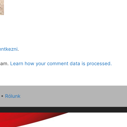
lentkezni
.
spam.
Learn how your comment data is processed.
•
Rólunk