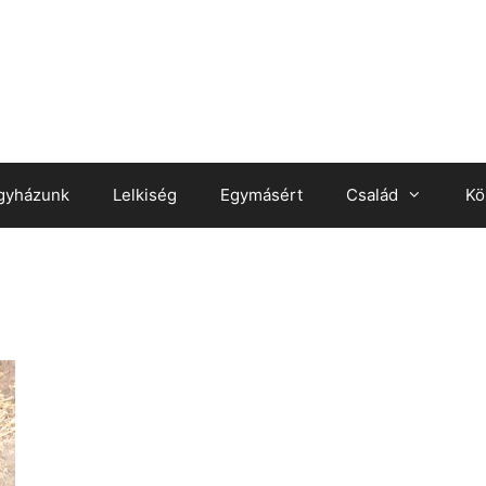
gyházunk
Lelkiség
Egymásért
Család
Kö