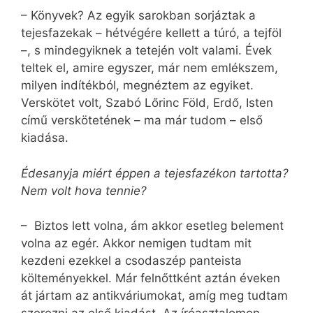
– Könyvek? Az egyik sarokban sorjáztak a
tejesfazekak – hétvégére kellett a túró, a tejföl
–, s mindegyiknek a tetején volt valami. Évek
teltek el, amire egyszer, már nem emlékszem,
milyen indítékból, megnéztem az egyiket.
Verskötet volt, Szabó Lőrinc Föld, Erdő, Isten
című verskötetének – ma már tudom – első
kiadása.
Édesanyja miért éppen a tejesfazékon tartotta?
Nem volt hova tennie?
– Biztos lett volna, ám akkor esetleg be­le­­ment
volna az egér. Akkor nemigen tudtam mit
kezdeni ezekkel a csodaszép panteista
költeményekkel. Már felnőttként aztán éveken
át jártam az antikváriumokat, amíg meg tudtam