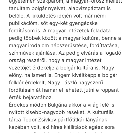
egyetemen szakpárom, a magyar–orosz mellett
tanultam bolgár nyelvet, alapvizsgáztam is
belőle. A kiküldetés idején volt már némi
publikációm, sőt egy-két gyengécske
fordításom is. A magyar intézetek feladata
pedig többek között a magyar kultúra, benne a
magyar irodalom népszerűsítése, fordíttatása,
színművek ajánlása. Az pedig elvárás a fogadó
ország részéről, hogy a magyar intézet
vezetőjét érdekelje a bolgár kultúra is. Nagy
előny, ha ismeri is. Engem kiváltképp a bolgár
folklór érdekelt; Nagy László nagyszerű
fordításain át hamar el lehetett jutni e roppant
érték bejáratához.
Érdekes módon Bulgária akkor a világ felé is
nyitott kisebb-nagyobb réseket. A kulturális
tárca Todor Zsivkov pártfőtitkár lányának
kezében volt, aki híres kiállítások egész sora