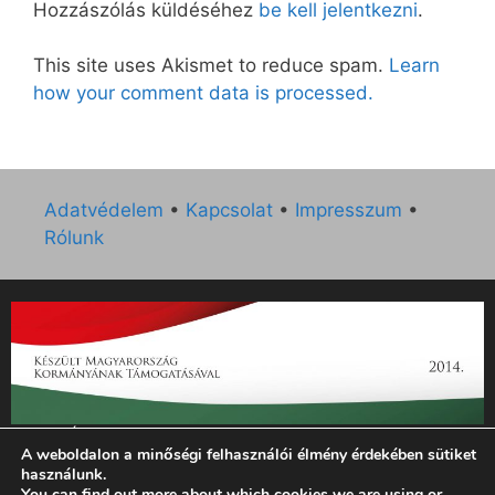
Hozzászólás küldéséhez
be kell jelentkezni
.
This site uses Akismet to reduce spam.
Learn
how your comment data is processed.
Adatvédelem
•
Kapcsolat
•
Impresszum
•
Rólunk
„Az Új Ember katolikus hetilap 2014. évi működésének
A weboldalon a minőségi felhasználói élmény érdekében sütiket
támogatását az EGYH-KCP-14-P-0121 sz. támogatási
használunk.
szerződés keretében 3 000 000 Ft összegben támogatta az
You can find out more about which cookies we are using or