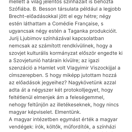
mellett a világ jelentős színházait is behozta
Szófiába. B. Besson társulata például a legjobb
Brecht-előadásokkal jött el egy hétre; négy
estén láthattam a Comédie Française, s
ugyancsak négy estén a Taganka produkcióit.
Jurij Ljubimov színházával kapcsolatban
nemcsak az számított rendkívülinek, hogy a
szovjet kulturális kormányzat először engedte ki
a Szovjetunió határain kívülre; az igazi
szenzáció a Hamlet volt Vlagyimir Viszockijjal a
címszerepben. S hogy miképp jutottam hozzá
az előadások jegyeihez? Nagykövetünk azzal
adta át a négyszer két protokolljegyet, hogy
feltétlenül elmenjek ám a feleségemmel,
nehogy feltűnjön az illetékeseknek, hogy nincs
magyar képviselet. Elmentünk.
A magyar intézetben egymást érték a magyar
vendégek: írók, költők, műfordítók, a színházi