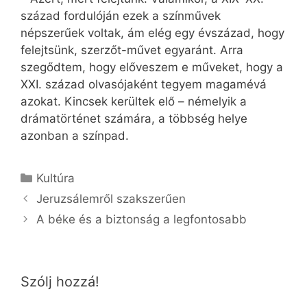
század fordulóján ezek a színművek
népszerűek voltak, ám elég egy évszázad, hogy
felejtsünk, szerzőt-művet egyaránt. Arra
szegődtem, hogy előveszem e műveket, hogy a
XXI. század olvasójaként tegyem magamévá
azokat. Kincsek kerültek elő – némelyik a
drámatörténet számára, a többség helye
azonban a színpad.
Kategória
Kultúra
Jeruzsálemről szakszerűen
A béke és a biztonság a legfontosabb
Szólj hozzá!