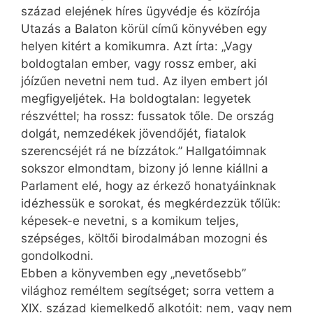
század elejének híres ügyvédje és közírója
Utazás a Balaton körül című könyvében egy
helyen kitért a komikumra. Azt írta: „Vagy
boldogtalan ember, vagy rossz ember, aki
jóízűen nevetni nem tud. Az ilyen embert jól
megfigyeljétek. Ha boldogtalan: legyetek
részvéttel; ha rossz: fussatok tőle. De ország
dolgát, nemzedékek jövendőjét, fiatalok
szerencséjét rá ne bízzátok.” Hallgatóimnak
sokszor elmondtam, bizony jó lenne kiállni a
Parlament elé, hogy az érkező honatyáinknak
idézhessük e sorokat, és megkérdezzük tőlük:
képesek-e nevetni, s a komikum teljes,
szépséges, költői birodalmában mozogni és
gondolkodni.
Ebben a könyvemben egy „nevetősebb”
világhoz reméltem segítséget; sorra vettem a
XIX. század kiemelkedő alkotóit: nem, vagy nem