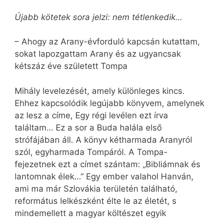
Újabb kötetek sora jelzi: nem tétlenkedik…
– Ahogy az Arany-évforduló kapcsán kutattam,
sokat lapozgattam Arany és az ugyancsak
kétszáz éve született Tompa
Mihály levelezését, amely különleges kincs.
Ehhez kapcsolódik legújabb könyvem, amelynek
az lesz a címe, Egy régi levélen ezt írva
találtam… Ez a sor a Buda halála első
strófájában áll. A könyv kétharmada Aranyról
szól, egyharmada Tompáról. A Tompa-
fejezetnek ezt a címet szántam: „Bibliámnak és
lantomnak élek…” Egy ember valahol Hanván,
ami ma már Szlovákia területén található,
református lelkészként élte le az életét, s
mindemellett a magyar költészet egyik