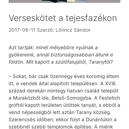
Verseskötet a tejesfazékon
2017-06-11
Szerző:
Lőrincz Sándor
Azt tartják: minél mélyebbre nyúlnak a
gyökereink, annál biztonságosabban állunk e
földön. Mit kapott a szülőfalujától, Taranytól?
– Sokat, bár csak tizennégy éves koromig éltem
itt, e vendek által alapított településen. A XVIII.
század derekán mintegy hatvan család települt
a Muraközből ide, Belső-Somogyba. A Festetich
gróftól kapott területen ütöttek tanyát, s ebből a
vend népességből lett aztán Tarany község.
Szerencsés időben; ekkor folyt a Dunántúlon a
szebbnél szebb templomok építése. A miénk