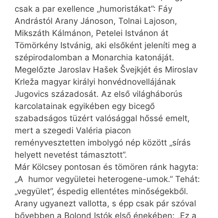
csak a par exellence „humoristákat”: Fáy
Andrástól Arany Jánoson, Tolnai Lajoson,
Mikszáth Kálmánon, Petelei Istvánon át
Tömörkény Istvánig, aki elsőként jeleníti meg a
szépirodalomban a Monarchia katonáját.
Megelőzte Jaroslav Hašek Švejkjét és Miroslav
Krleža magyar királyi honvédnovellájának
Jugovics századosát. Az első világháborús
karcolatainak egyikében egy bicegő
szabadságos tüzért valósággal hőssé emelt,
mert a szegedi Valéria piacon
reményvesztetten imbolygó nép között „sírás
helyett nevetést támasztott”.
Már Kölcsey pontosan és tömören ránk hagyta:
„A humor vegyületei he­te­ro­ge­ne-u­mok.” Tehát:
„vegyület”, éspedig ellentétes minőségekből.
Arany ugyanezt vallotta, s épp csak pár szóval
bővebben a Bolond Istók első énekében: „Ez a