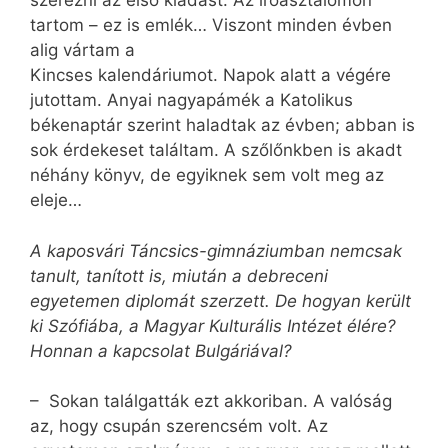
szerezni az első kiadást. Az íróasztalomon
tartom – ez is emlék… Viszont minden évben
alig vártam a
Kincses kalendáriumot. Napok alatt a végére
jutottam. Anyai nagyapámék a Katolikus
békenaptár szerint haladtak az évben; abban is
sok érdekeset találtam. A szőlőnkben is akadt
néhány könyv, de egyiknek sem volt meg az
eleje…
A kaposvári Táncsics-gimnáziumban nemcsak
tanult, tanított is, miután a debreceni
egyetemen diplomát szerzett. De hogyan került
ki Szófiába, a Magyar Kulturális Intézet élére?
Honnan a kapcsolat Bulgáriával?
– Sokan találgatták ezt akkoriban. A valóság
az, hogy csupán szerencsém volt. Az