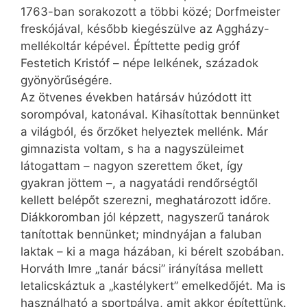
1763-ban sorakozott a többi közé; Dorfmeister
freskójával, később kiegészülve az Aggházy-
mellékoltár képével. Építtette pedig gróf
Festetich Kristóf – népe lelkének, századok
gyönyörűségére.
Az ötvenes években határsáv húzódott itt
sorompóval, katonával. Kihasítottak bennünket
a világból, és őrzőket helyeztek mellénk. Már
gimnazista voltam, s ha a nagyszüleimet
látogattam – nagyon szerettem őket, így
gyakran jöttem –, a nagyatádi rendőrségtől
kellett belépőt szerezni, meghatározott időre.
Diákkoromban jól képzett, nagyszerű tanárok
tanítottak bennünket; mindnyájan a faluban
laktak – ki a maga házában, ki bérelt szobában.
Horváth Imre „tanár bácsi” irányítása mellett
letalicskáztuk a „kastélykert” emelkedőjét. Ma is
használható a sportpálya, amit akkor építettünk.