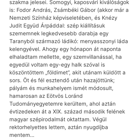
szakma jelesei. Somogyi, kaposvári kiválóságok
is: Fodor András, Zsámbéki Gábor (akkor már a
Nemzeti Színház képviseletében, és Knézy
Judit Együd Árpáddal: szép kiállításuk
szememnek legkedvesebb darabja egy
Taranyból származó ládikó: menyasszonyi láda
kelengyével. Ahogy egy hónapon át naponta
elhaladtam mellette, egy szemvillanással, ha
egyedül voltam egy-egy halk szóval is
köszöntöttem „földimet”, akit utánam küldött a
sors. Öt és fél esztendő után hazajöttünk;
pályám és munkahelyem ismét módosult,
hamarosan az Eötvös Loránd
Tudományegyetemre kerültem, ahol aztán
évtizedeken át a XIX. század második felének
magyar szépirodalmát oktattam. Végül
rektorhelyettes lettem, aztán nyugdíjba
mentem…