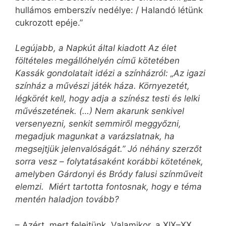
hullámos emberszív nedélye: / Halandó létünk
cukrozott epéje.”
Legújabb, a Napkút által kiadott Az élet
föltételes megállóhelyén című kötetében
Kassák gondolatait idézi a színházról: „Az igazi
színház a művészi játék háza. Környezetét,
légkörét kell, hogy adja a színész testi és lelki
művészetének. (…) Nem akarunk senkivel
versenyezni, senkit semmiről meggyőzni,
megadjuk magunkat a varázslatnak, ha
megsejtjük jelenvalóságát.” Jó néhány szerzőt
sorra vesz – folytatásaként korábbi kötetének,
amelyben Gárdonyi és Bródy falusi színműveit
elemzi. Miért tartotta fontosnak, hogy e téma
mentén haladjon tovább?
– Azért, mert felejtünk. Valamikor, a XIX–XX.