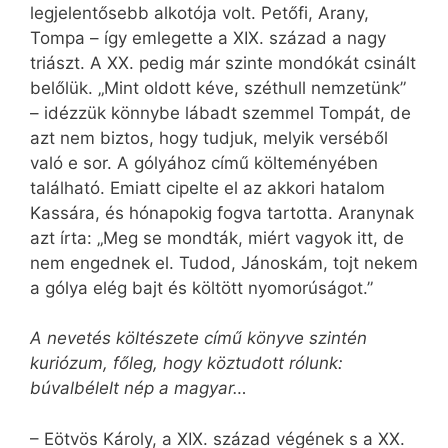
legjelentősebb alkotója volt. Petőfi, Arany,
Tompa – így emlegette a XIX. század a nagy
triászt. A XX. pedig már szinte mondókát csinált
belőlük. „Mint oldott kéve, széthull nemzetünk”
– idézzük könnybe lábadt szemmel Tompát, de
azt nem biztos, hogy tudjuk, melyik verséből
való e sor. A gólyához című költeményében
található. Emiatt cipelte el az akkori hatalom
Kassára, és hónapokig fogva tartotta. Aranynak
azt írta: „Meg se mondták, miért vagyok itt, de
nem engednek el. Tudod, Jánoskám, tojt nekem
a gólya elég bajt és költött nyomorúságot.”
A nevetés költészete című könyve szintén
kuriózum, főleg, hogy köztudott rólunk:
búvalbélelt nép a magyar…
– Eötvös Károly, a XIX. század végének s a XX.