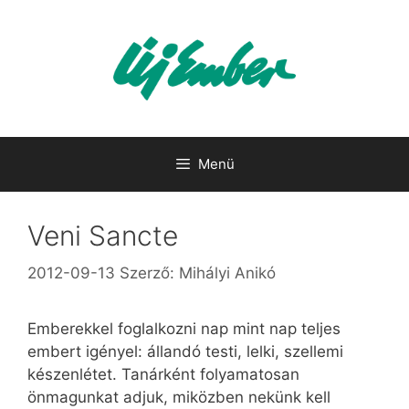
Kilépés
a
tartalomba
Menü
Veni Sancte
2012-09-13
Szerző:
Mihályi Anikó
Emberekkel foglalkozni nap mint nap teljes
embert igényel: állandó testi, lelki, szellemi
készenlétet. Tanárként folyamatosan
önmagunkat adjuk, miközben nekünk kell