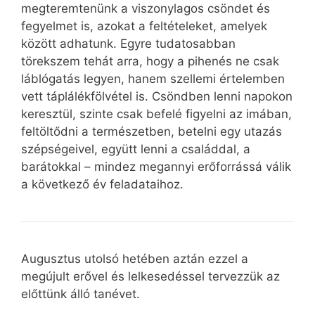
megteremtenünk a viszonylagos csöndet és
fegyelmet is, azokat a feltételeket, amelyek
között adhatunk. Egyre tudatosabban
törekszem tehát arra, hogy a pihenés ne csak
láblógatás legyen, hanem szellemi értelemben
vett táplálékfölvétel is. Csöndben lenni napokon
keresztül, szinte csak befelé figyelni az imában,
feltöltődni a természetben, betelni egy utazás
szépségeivel, együtt lenni a családdal, a
barátokkal – mindez megannyi erőforrássá válik
a következő év feladataihoz.
Augusztus utolsó hetében aztán ezzel a
megújult erővel és lelkesedéssel tervezzük az
előttünk álló tanévet.