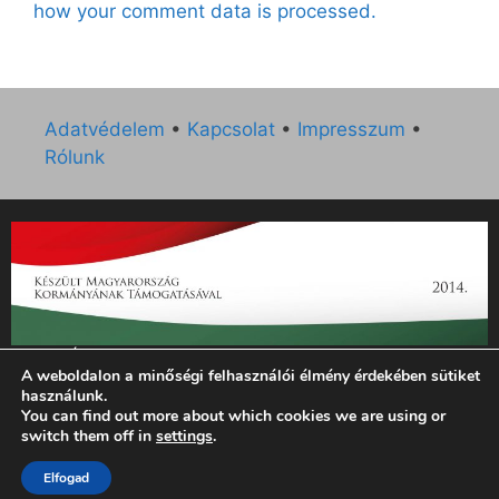
how your comment data is processed.
Adatvédelem
•
Kapcsolat
•
Impresszum
•
Rólunk
„Az Új Ember katolikus hetilap 2014. évi működésének
A weboldalon a minőségi felhasználói élmény érdekében sütiket
támogatását az EGYH-KCP-14-P-0121 sz. támogatási
használunk.
szerződés keretében 3 000 000 Ft összegben támogatta az
You can find out more about which cookies we are using or
Emberi Erőforrások Minisztériuma.”
switch them off in
settings
.
Elfogad
© 2026 Magyar Kurír - Új Ember
• Készült
GeneratePress