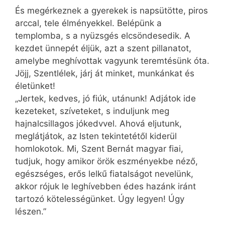
És megérkeznek a gyerekek is napsütötte, piros
arccal, tele élményekkel. Belépünk a
templomba, s a nyüzsgés elcsöndesedik. A
kezdet ünnepét éljük, azt a szent pillanatot,
amelybe meghívottak vagyunk teremtésünk óta.
Jöjj, Szentlélek, járj át minket, munkánkat és
életünket!
„Jertek, kedves, jó fiúk, utánunk! Adjátok ide
kezeteket, szíveteket, s induljunk meg
hajnalcsillagos jókedvvel. Ahová eljutunk,
meglátjátok, az Isten tekintetétől kiderül
homlokotok. Mi, Szent Bernát magyar fiai,
tudjuk, hogy amikor örök eszményekbe néző,
egészséges, erős lelkű fiatalságot nevelünk,
akkor rójuk le leghívebben édes hazánk iránt
tartozó kötelességünket. Úgy legyen! Úgy
lészen.”