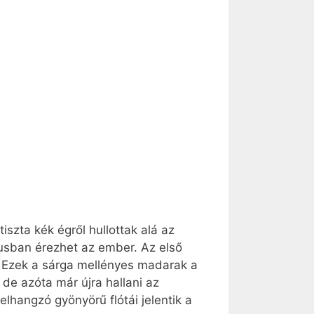
iszta kék égről hullottak alá az
usban érezhet az ember. Az első
. Ezek a sárga mellényes madarak a
de azóta már újra hallani az
lhangzó gyönyörű flótái jelentik a