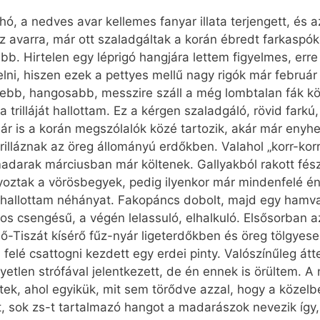
 hó, a nedves avar kellemes fanyar illata terjengett, és 
 avarra, már ott szaladgáltak a korán ébredt farkaspókok
vább. Hirtelen egy léprigó hangjára lettem figyelmes, er
ni, hiszen ezek a pettyes mellű nagy rigók már februá
esebb, hangosabb, messzire száll a még lombtalan fák kö
rilláját hallottam. Ez a kérgen szaladgáló, rövid farkú,
r is a korán megszólalók közé tartozik, akár már enyhe 
lláznak az öreg állományú erdőkben. Valahol „korr-korr
madarak márciusban már költenek. Gallyakból rakott fés
nyoztak a vörösbegyek, pedig ilyenkor már mindenfelé é
 hallottam néhányat. Fakopáncs dobolt, majd egy hamvas
os csengésű, a végén lelassuló, elhalkuló. Elsősorban 
ső-Tiszát kísérő fűz-nyár ligeterdőkben és öreg tölgyes
felé csattogni kezdett egy erdei pinty. Valószínűleg átt
yetlen strófával jelentkezett, de én ennek is örültem. A 
ültek, ahol egyikük, mit sem törődve azzal, hogy a közelbe
ott, sok zs-t­ tartalmazó hangot a madarászok nevezik így