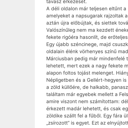
tavasz érkezését.
A déli oldalon már teljesen eltűnt a
amelyeket a napsugarak rajzoltak az
aztán újra előbújtak, és siettek to
Valószínűleg nem ma kezdett énekel
fekete rigóéra hasonlít, de erőtelj
Egy újabb széncinege, majd csuszka t
oldalain élénk vörhenyes színű madá
Márciusban pedig már mindenfelé tri
lehetett, mert ezek a nagy fekete 
alapon foltos tojást melenget. Hiá
Népligetben és a Gellért-hegyen is
a zöld küllőére, de halkabb, panasz
találtam már egyebek mellett a Fel
amire viszont nem számítottam: dél 
érkezett madár lehetett, és csak eg
zöldike szállt fel a fűből. Egy fára 
„zsírozott” is egyet. Ezt az elnyújt