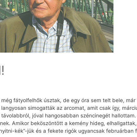
!
még fátyolfelhők úsztak, de egy óra sem telt bele, már t
langyosan simogatták az arcomat, amit csak így, márci
, távolabbról, jóval hangosabban széncinegét hallottam
nek. Amikor beköszöntött a kemény hideg, elhallgattak, 
itni-kék”-jük és a fekete rigók ugyancsak februárban fe