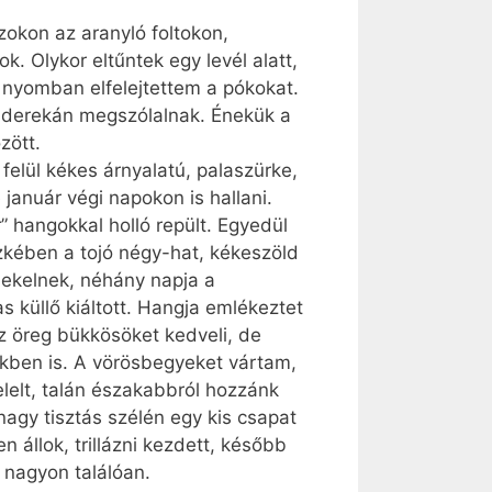
azokon az aranyló foltokon,
. Olykor eltűntek egy levél alatt,
re nyomban elfelejtettem a pókokat.
r derekán megszólalnak. Énekük a
zött.
 felül kékes árnyalatú, palaszürke,
január végi napokon is hallani.
” hangokkal holló repült. Egyedül
zkében a tojó négy-hat, kékeszöld
nekelnek, néhány napja a
 küllő kiáltott. Hangja emlékeztet
az öreg bükkösöket kedveli, de
ekben is. A vörösbegyeket vártam,
elelt, talán északabbról hozzánk
nagy tisztás szélén egy kis csapat
n állok, trillázni kezdett, később
, nagyon találóan.