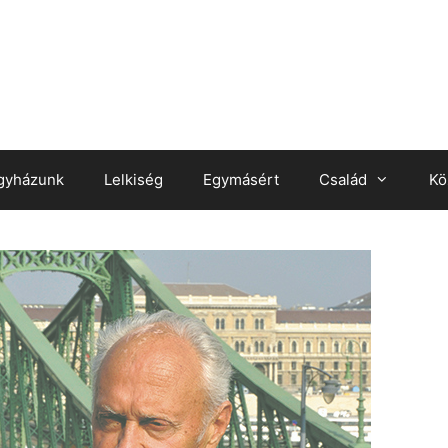
gyházunk
Lelkiség
Egymásért
Család
Kö