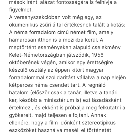
mások iránti alázat fontosságára is felhívja a
figyelmet.
A versenyszekcióban volt még egy, az
ökumenikus zsűri által értékesnek talált alkotás:
A néma forradalom című német film, amely
hamarosan itthon is a mozikba kerül. A
megtörtént eseményeken alapuló cselekmény
Kelet-Németországban játszódik, 1956
októberének végén, amikor egy érettségire
készülő osztály az éppen kitört magyar
forradalommal szolidaritást vállalva a nap elején
kétperces néma csendet tart. A regnáló
hatalom (először csak a tanár, illetve a tanári
kar, később a minisztérium is) ezt lázadásként
értelmezi, és ekként is próbálja meg felkutatni a
gyökereit, majd teljesen elfojtani. Annak
ellenére, hogy a film időnként sztereotipikus
eszközöket használva meséli el történetét