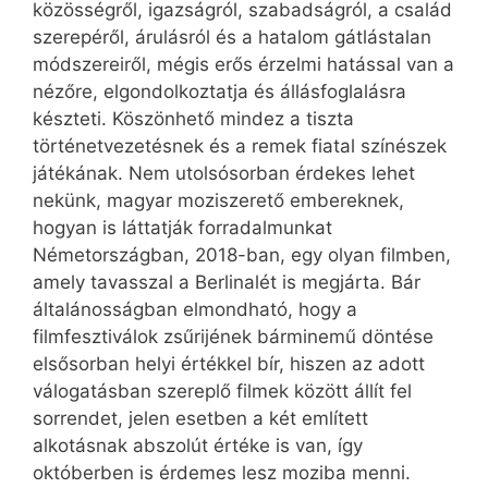
közösségről, igazságról, szabadságról, a család
szerepéről, árulásról és a hatalom gátlástalan
módszereiről, mégis erős érzelmi hatással van a
nézőre, elgondolkoztatja és állásfoglalásra
készteti. Köszönhető mindez a tiszta
történetvezetésnek és a remek fiatal színészek
játékának. Nem utolsósorban érdekes lehet
nekünk, magyar moziszerető embereknek,
hogyan is láttatják forradalmunkat
Németországban, 2018-ban, egy olyan filmben,
amely tavasszal a Berlinalét is megjárta. Bár
általánosságban elmondható, hogy a
filmfesztiválok zsűrijének bárminemű döntése
elsősorban helyi értékkel bír, hiszen az adott
válogatásban szereplő filmek között állít fel
sorrendet, jelen esetben a két említett
alkotásnak abszolút értéke is van, így
októberben is érdemes lesz moziba menni.