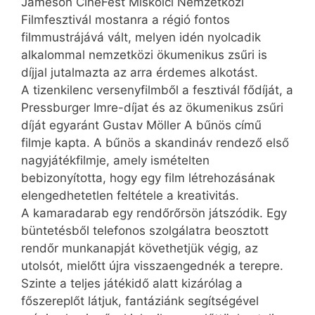
Jameson CineFest Miskolci Nemzetközi
Filmfesztivál mostanra a régió fontos
filmmustrájává vált, melyen idén nyolcadik
alkalommal nemzetközi ökumenikus zsűri is
díjjal jutalmazta az arra érdemes alkotást.
A tizenkilenc versenyfilmből a fesztivál fődíját, a
Pressburger Imre-díjat és az ökumenikus zsűri
díját egyaránt Gustav Möller A bűnös című
filmje kapta. A bűnös a skandináv rendező első
nagyjátékfilmje, amely ismételten
bebizonyította, hogy egy film létrehozásának
elengedhetetlen feltétele a kreativitás.
A kamaradarab egy rendőrőrsön játszódik. Egy
büntetésből telefonos szolgálatra beosztott
rendőr munkanapját követhetjük végig, az
utolsót, mielőtt újra visszaengednék a terepre.
Szinte a teljes játékidő alatt kizárólag a
főszereplőt látjuk, fantáziánk segítségével