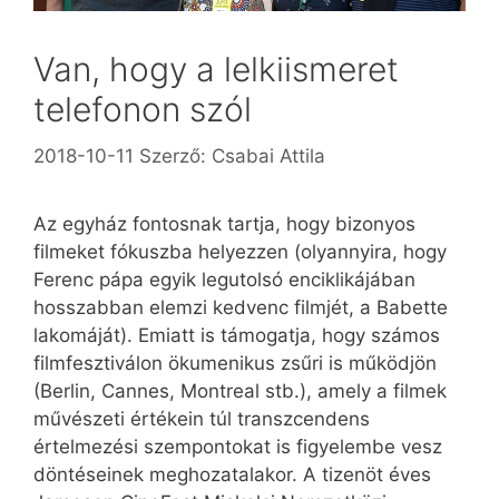
Van, hogy a lelkiismeret
telefonon szól
2018-10-11
Szerző:
Csabai Attila
Az egyház fontosnak tartja, hogy bizonyos
filmeket fókuszba helyezzen (olyannyira, hogy
Ferenc pápa egyik legutolsó enciklikájában
hosszabban elemzi kedvenc filmjét, a Babette
lakomáját). Emiatt is támogatja, hogy számos
filmfesztiválon ökumenikus zsűri is működjön
(Berlin, Cannes, Montreal stb.), amely a filmek
művészeti értékein túl transzcendens
értelmezési szempontokat is figyelembe vesz
döntéseinek meghozatalakor. A tizenöt éves