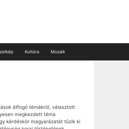
zelkép
Kultúra
Mozaik
ások átfogó témákról, választott
élyesen megkezdett téma
gy kérdéskör magyarázatát tűzik ki
szténység korai történetének