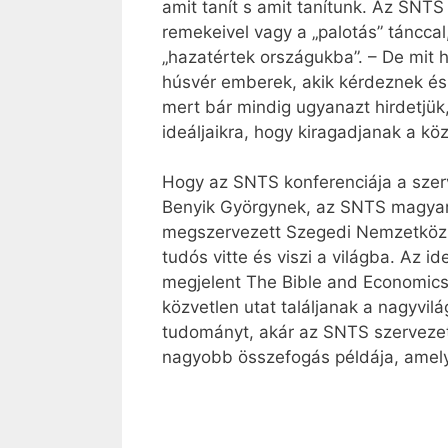
amit tanít s amit tanítunk. Az SNT
remekeivel vagy a „palotás” táncca
„hazatértek országukba”. – De mit 
húsvér emberek, akik kérdeznek és 
mert bár mindig ugyanazt hirdetjü
ideáljaikra, hogy kiragadjanak a kö
Hogy az SNTS konferenciája a szer
Benyik Györgynek, az SNTS magyar 
megszervezett Szegedi Nemzetközi B
tudós vitte és viszi a világba. Az 
megjelent The Bible and Economics c
közvetlen utat találjanak a nagyvil
tudományt, akár az SNTS szervezet
nagyobb összefogás példája, amely