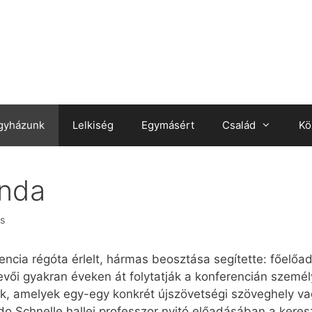
gyházunk
Lelkiség
Egymásért
Család
Kö
enda
zs
ncia régóta érlelt, hármas beosztása segítette: főelőad
vői gyakran éveken át folytatják a konferencián szem
ok, amelyek egy-egy konkrét újszövetségi szöveghely va
Udo Schnelle hallei professzor nyitó előadásában a kere