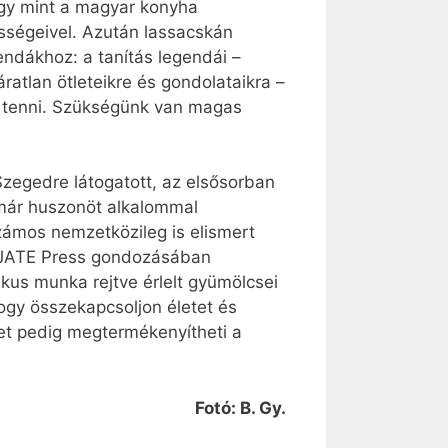
úgy mint a magyar konyha
ességeivel. Azután lassacskán
endákhoz: a tanítás legendái –
atlan ötleteikre és gondolataikra –
k tenni. Szükségünk van magas
zegedre látogatott, az elsősorban
mmár huszonöt alkalommal
zámos nemzetközileg is elismert
 a JATE Press gondozásában
ikus munka rejtve érlelt gyümölcsei
hogy összekapcsoljon életet és
et pedig megtermékenyítheti a
Fotó: B. Gy.