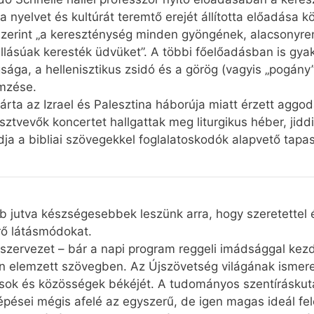
a nyelvet és kultúrát teremtő erejét állította előadása k
iszerint „a kereszténység minden gyöngének, alacsonyre
llásúak keresték üdvüket”. A többi főelőadásban is gyak
ga, a hellenisztikus zsidó és a görög (vagyis „pogány”)
emzése.
járta az Izrael és Palesztina háborúja miatt érzett aggo
sztvevők koncertet hallgattak meg liturgikus héber, jid
ja a bibliai szövegekkel foglalatoskodók alapvető tapas
bb jutva készségesebbek leszünk arra, hogy szeretettel 
érő látásmódokat.
szervezet – bár a napi program reggeli imádsággal kezdő
an elemzett szövegben. Az Újszövetség világának ismer
lások és közösségek békéjét. A tudományos szentíráskut
pései mégis afelé az egyszerű, de igen magas ideál felé