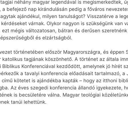
S tagjai néhány magyar legendával is megismerkedtek, 
l, a befejező nap kirándulásán pedig a főváros nevezet
hagytak ajándékul, milyen tanulságot? Visszatérve a leg
kérdéseket várnak. Olykor nagyon is szükségünk van vár
k, ezt mégis változatosan, bátran és derűsen szeretnén
zépszerűségből és elzártságból.
vezet történetében először Magyarországra, és éppen S
katolikus tagjának köszönhető. A történet az általa i
iblikus Konferenciával kezdődött, amelynek jó hírét s
ideérkezők a tavalyi konferencia előadásait tartalmazó,
ímű kötetet is ajándékba kapták – hogy az itthoni bibl
ágba. Az éves szegedi konferencia állandó igyekezete, 
ének is becsületére válna. Magyar teológiai közéletünk
nek tanúi lehettünk.