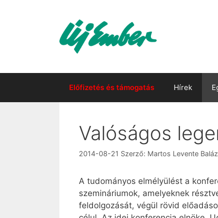
Kilépés
a
tartalomba
Előfizetés és támogatás
Hírek
E
Valóságos leg
2014-08-21
Szerző:
Martos Levente Balá
A tudományos elmélyülést a konfere
szemináriumok, amelyeknek résztve
feldolgozását, végül rövid előadás
célul. Az idei konferencia elnöke, 