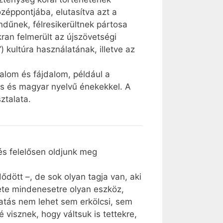
özéppontjába, elutasítva azt a
ndűnek, félresikerültnek pártosa
ran felmerült az újszövetségi
 kultúra használatának, illetve az
dalom és fájdalom, például a
dis és magyar nyelvű énekekkel. A
ztalata.
és felelősen oldjunk meg
dött –, de sok olyan tagja van, aki
ete mindenesetre olyan eszköz,
atás nem lehet sem erkölcsi, sem
 visznek, hogy váltsuk is tettekre,