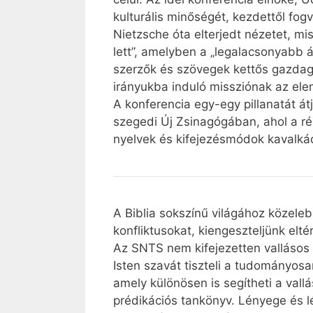
kulturális minőségét, kezdettől fogv
Nietzsche óta elterjedt nézetet, m
lett”, amelyben a „legalacsonyabb á
szerzők és szövegek kettős gazdagsá
irányukba induló missziónak az el
A konferencia egy-egy pillanatát át
szegedi Új Zsinagógában, ahol a ré
nyelvek és kifejezésmódok kavalkád
A Biblia sokszínű világához közele
konfliktusokat, kiengeszteljünk elt
Az SNTS nem kifejezetten vallásos 
Isten szavát tiszteli a tudományos
amely különösen is segítheti a val
prédikációs tankönyv. Lényege és lé