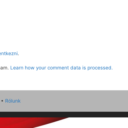
lentkezni
.
spam.
Learn how your comment data is processed.
•
Rólunk