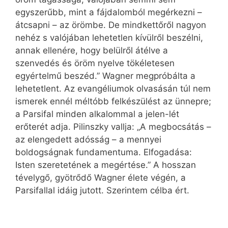
egyszerűbb, mint a fájdalomból megérkezni –
átcsapni – az örömbe. De mindkettőről nagyon
nehéz s valójában lehetetlen kívülről beszélni,
annak ellenére, hogy belülről átélve a
szenvedés és öröm nyelve tökéletesen
egyértelmű beszéd.” Wagner megpróbálta a
lehetetlent. Az evangéliumok olvasásán túl nem
ismerek ennél méltóbb felkészülést az ünnepre;
a Parsifal minden alkalommal a jelen-lét
erőterét adja. Pilinszky vallja: „A megbocsátás –
az elengedett adósság – a mennyei
boldogságnak fundamentuma. Elfogadása:
Isten szeretetének a megértése.” A hosszan
tévelygő, gyötrődő Wagner élete végén, a
Parsifallal idáig jutott. Szerintem célba ért.