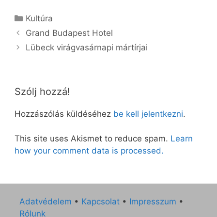
Kategória
Kultúra
Grand Budapest Hotel
Lübeck virágvasárnapi mártírjai
Szólj hozzá!
Hozzászólás küldéséhez
be kell jelentkezni
.
This site uses Akismet to reduce spam.
Learn
how your comment data is processed.
Adatvédelem
•
Kapcsolat
•
Impresszum
•
Rólunk