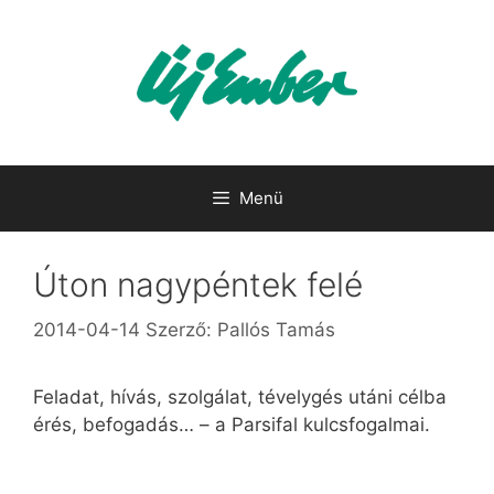
Kilépés
a
tartalomba
Menü
Úton nagypéntek felé
2014-04-14
Szerző:
Pallós Tamás
Feladat, hívás, szolgálat, tévelygés utáni célba
érés, befogadás… – a Parsifal kulcsfogalmai.