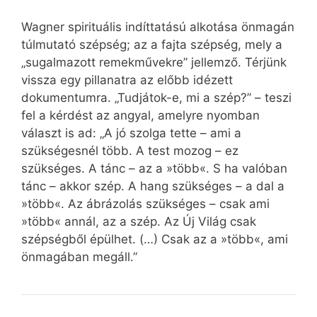
Wagner spirituális indíttatású alkotása önmagán
túlmutató szépség; az a fajta szépség, mely a
„sugalmazott remekművekre” jellemző. Térjünk
vissza egy pillanatra az előbb idézett
dokumentumra. „Tudjátok-e, mi a szép?” – teszi
fel a kérdést az angyal, amelyre nyomban
választ is ad: „A jó szolga tette – ami a
szükségesnél több. A test mozog – ez
szükséges. A tánc – az a »több«. S ha valóban
tánc – akkor szép. A hang szükséges – a dal a
»több«. Az ábrázolás szükséges – csak ami
»több« annál, az a szép. Az Új Világ csak
szépségből épülhet. (…) Csak az a »több«, ami
önmagában megáll.”