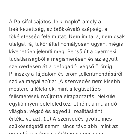
A Parsifal sajátos „lelki napló”, amely a
beérkezettség, az örökkévaló szépség, a
tökéletesség felé mutat. Nem imitálja, nem csak
utalgat rá, tükör által homályosan ugyan, mégis
kivehetően jeleníti meg. Benső út a gyermeki
tudatlanságból a megismerésen és az együtt
szenvedésen át a befogadó, végső örömig.
Pilinszky a fájdalom és öröm „ellentmondásáról”
szólva megállapítja: „A szenvedés nem kisebb
mestere a léleknek, mint a legtisztább
felismerések nyújtotta elragadtatás. Nélküle
egykönnyen belefeledkezhetnénk a mulandó
világba, végső és egyedüli realitásként
értékelve azt. (…) A szenvedés gyötrelmes
szűkösségétől semmi sincs távolabb, mint az
öröm tágassága; valójában semmi sem