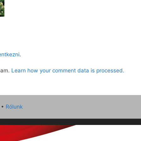
lentkezni
.
spam.
Learn how your comment data is processed.
•
Rólunk