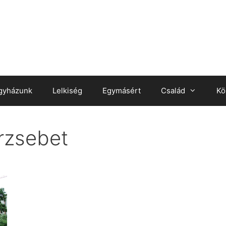
gyházunk
Lelkiség
Egymásért
Család
Kö
rzsebet