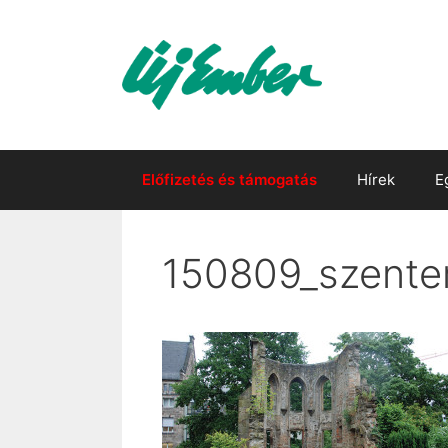
Kilépés
a
tartalomba
Előfizetés és támogatás
Hírek
E
150809_szente