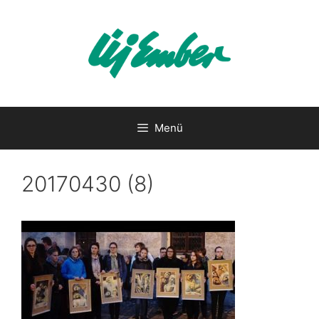
Kilépés
a
tartalomba
Menü
20170430 (8)