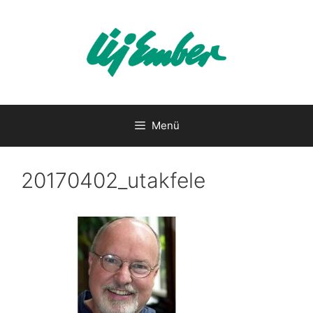
Kilépés
a
tartalomba
Menü
20170402_utakfele