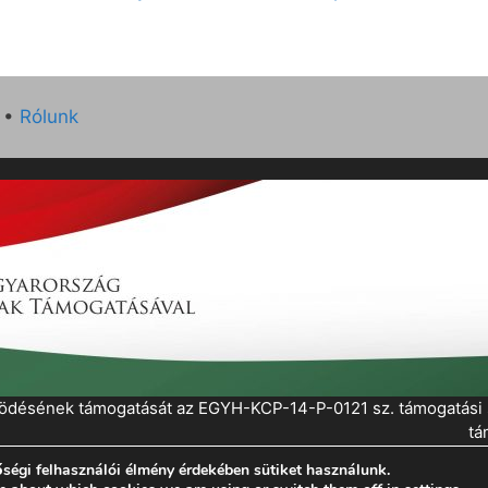
•
Rólunk
működésének támogatását az EGYH-KCP-14-P-0121 sz. támogatás
tá
ségi felhasználói élmény érdekében sütiket használunk.
eratePress