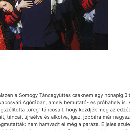
iszen a Somogy Táncegyüttes csaknem egy hónapig ülte
 kaposvári Agórában, amely bemutató- és próbahely is.
szólította „öreg” táncosait, hogy kezdjék meg az edzést
it, táncait újraélve és alkotva, igaz, jobbára már nagys
egmutatták: nem hamvadt el még a parázs. E jeles születé