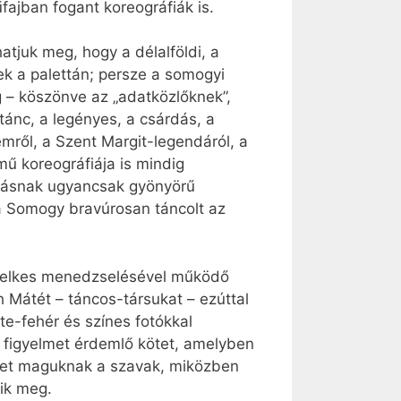
fajban fogant koreográfiák is.
atjuk meg, hogy a délalföldi, a
ek a palettán; persze a somogyi
 – köszönve az „adatközlőknek”,
ánc, a legényes, a csárdás, a
emről, a Szent Margit-legendáról, a
mű koreográfiája is mindig
álásnak ugyancsak gyönyörű
a Somogy bravúrosan táncolt az
r lelkes menedzselésével működő
Mátét – táncos-társukat – ezúttal
te-fehér és színes fotókkal
s figyelmet érdemlő kötet, amelyben
elyet maguknak a szavak, miközben
ik meg.