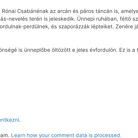
 Rónai Csabánénak az arcán és páros táncán is, amelyet 
-nevelés terén is jeleskedik. Ünnepi ruhában, féltő sz
rdulnak-perdülnek, és szaporázzák lépteiket. Zenére jár
ségé is ünneplőbe öltözött e jeles évfordulón. Ez is a 
lentkezni
.
spam.
Learn how your comment data is processed.