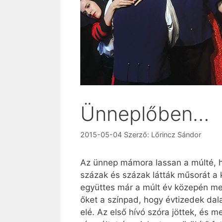
Ünneplőben…
2015-05-04
Szerző:
Lőrincz Sándor
Az ünnep mámora lassan a múlté, h
százak és százak látták műsorát a
együttes már a múlt év közepén meg
őket a színpad, hogy évtizedek dala
elé. Az első hívó szóra jöttek, és m