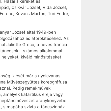
l. Hazai sikereket és
pád, Csikvár József, Vida József,
a Ferenc, Kovács Márton, Turi Endre,
Kanyar József által 1949-ben
dolgozásához és átörökítéséhez. Az
mal Juliette Greco, a neves francia
os táncosok – számos alkalommal
 helyeket, kiváló minősítéseket
nség ízlését már a nyolcvanas
 Duna Művészegyüttes koreográfusa
használ. Pedig remekművek
ra, amelyek katartikus ereje vagy
r néptáncművészet aranykönyvébe.
lt, s magába szívta a táncszínház