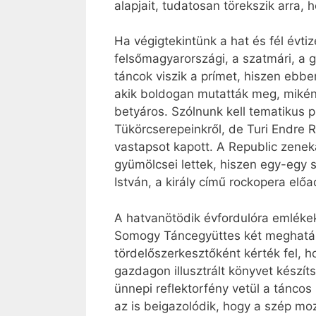
alapjait, tudatosan törekszik arra,
Ha végigtekintünk a hat és fél évti
felsőmagyarországi, a szatmári, a g
táncok viszik a prímet, hiszen ebb
akik boldogan mutatták meg, miként
betyáros. Szólnunk kell tematikus p
Tükörcserepeinkről, de Turi Endre R
vastapsot kapott. A Republic zene
gyümölcsei lettek, hiszen egy-egy
István, a király című rockopera elő
A hatvanötödik évfordulóra emléke
Somogy Táncegyüttes két meghatáro
tördelőszerkesztőként kérték fel, h
gazdagon illusztrált könyvet készí
ünnepi reflektorfény vetül a tánco
az is beigazolódik, hogy a szép mo