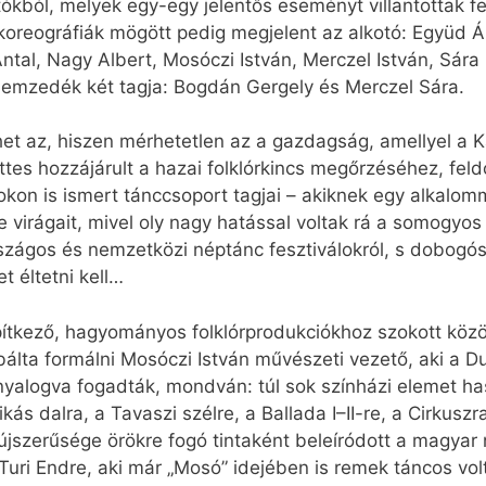
tókból, melyek egy-egy jelentős eseményt villantottak fe
oreográfiák mögött pedig megjelent az alkotó: Együd Ár
 Antal, Nagy Albert, Mosóczi István, Merczel István, Sár
nemzedék két tagja: Bogdán Gergely és Merczel Sára.
ehet az, hiszen mérhetetlen az a gazdagság, amellyel a 
tes hozzájárult a hazai folklórkincs megőrzéséhez, fel
dokon is ismert tánccsoport tagjai – akiknek egy alkalom
e virágait, mivel oly nagy hatással voltak rá a somogy
rszágos és nemzetközi néptánc fesztiválokról, s dobogós
t éltetni kell…
ítkező, hagyományos folklórprodukciókhoz szokott közö
bálta formálni Mosóczi István művészeti vezető, aki a
anyalogva fogadták, mondván: túl sok színházi elemet 
ás dalra, a Tavaszi szélre, a Ballada I–II-re, a Cirkusz
jszerűsége örökre fogó tintaként beleíródott a magya
 Turi Endre, aki már „Mosó” idejében is remek táncos vo