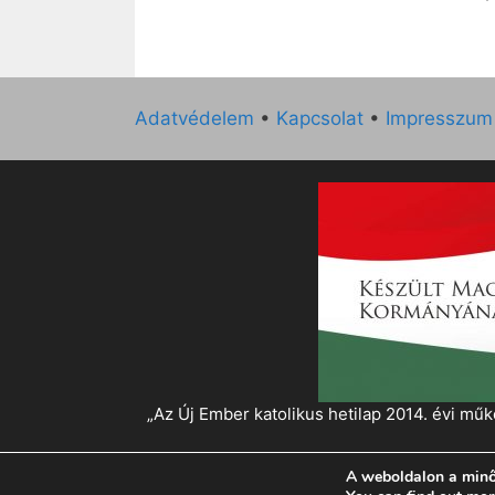
Adatvédelem
•
Kapcsolat
•
Impresszum
„Az Új Ember katolikus hetilap 2014. évi 
A weboldalon a minő
© 2026 Magyar Kurír - Új Ember
• Készült
Gen