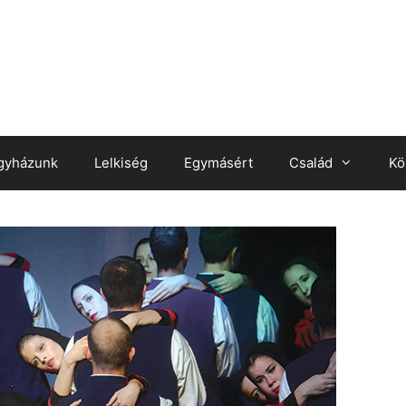
gyházunk
Lelkiség
Egymásért
Család
Kö