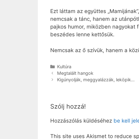
Ezt láttam az együttes „Mamijának”,
nemcsak a tánc, hanem az utánpótlás
pajkos humor, miközben nagyokat fo
beszédes lenne kettősük.
Nemcsak az ő szívük, hanem a közön
Kategória
Kultúra
Megtalált hangok
Kigúnyolják, meggyalázzák, leköpik…
Szólj hozzá!
Hozzászólás küldéséhez
be kell je
This site uses Akismet to reduce 