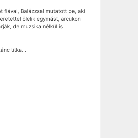
fiával, Balázzsal mutatott be, aki
eretettel ölelik egymást, arcukon
ják, de muzsika nélkül is
tánc titka…