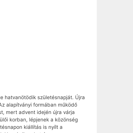
 hatvanötödik születésnapját. Újra
 Az alapítványi formában működő
, mert advent idején újra várja
zülői korban, lépjenek a közönség
snapon kiállítás is nyílt a