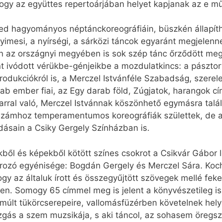
 hogy az együttes repertoárjában helyet kapjanak az e mű
zed hagyományos néptánckoreográfiáin, büszkén állapíth
yimesi, a nyírségi, a sárközi táncok egyaránt megjelenn
en az országnyi megyében is sok szép tánc őrződött meg
 ivódott vérükbe-génjeikbe a mozdulatkincs: a pásztort
rodukciókról is, a Merczel Istvánféle Szabadság, szerel
ab ember fiai, az Egy darab föld, Zúgjatok, harangok cí
karral való, Merczel Istvánnak köszönhető egymásra tal
 számhoz temperamentumos koreográfiák születtek, de 
adásain a Csiky Gergely Színházban is.
kből és képekből kötött színes csokrot a Csikvár Gábo
zó egyénisége: Bogdán Gergely és Merczel Sára. Koch 
ogy az általuk írott és összegyűjtött szövegek mellé feke
tsen. Somogy 65 címmel meg is jelent a könyvészetileg i
s múlt tükörcserepeire, vallomásfüzérben követelnek h
zgás a szem muzsikája, s aki táncol, az sohasem öregsz