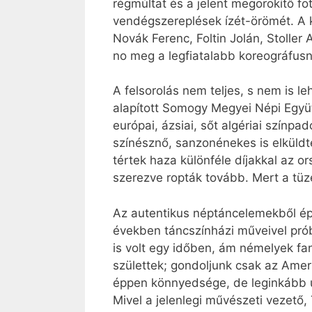
régmúltat és a jelent megörökítő fo
vendégszereplések ízét-örömét. A k
Novák Ferenc, Foltin Jolán, Stoller
no meg a legfiatalabb koreográfus
A felsorolás nem teljes, s nem is l
alapított Somogy Megyei Népi Együt
európai, ázsiai, sőt algériai színpa
színésznő, sanzonénekes is elküldt
tértek haza különféle díjakkal az o
szerezve ropták tovább. Mert a tüze
Az autentikus néptáncelemekből ép
években táncszínházi műveivel pró
is volt egy időben, ám némelyek f
születtek; gondoljunk csak az Amerik
éppen könnyedsége, de leginkább ú
Mivel a jelenlegi művészeti vezető,