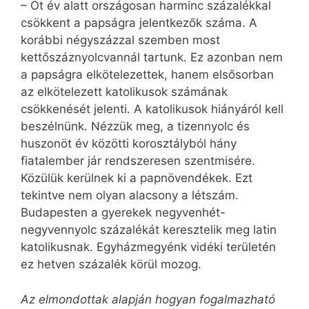
– Öt év alatt országosan harminc százalékkal
csökkent a papságra jelentkezők száma. A
korábbi négyszázzal szemben most
kettőszáznyolcvannál tartunk. Ez azonban nem
a papságra elkötelezettek, hanem elsősorban
az elkötelezett katolikusok számának
csökkenését jelenti. A katolikusok hiányáról kell
beszélnünk. Nézzük meg, a tizennyolc és
huszonöt év közötti korosztályból hány
fiatalember jár rendszeresen szentmisére.
Közülük kerülnek ki a papnövendékek. Ezt
tekintve nem olyan alacsony a létszám.
Budapesten a gyerekek negyvenhét-
negyvennyolc százalékát keresztelik meg latin
katolikusnak. Egyházmegyénk vidéki területén
ez hetven százalék körül mozog.
Az elmondottak alapján hogyan fogalmazható