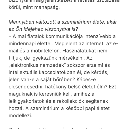
bizonytalanság jelentkezett a hivatás tisztázása
körül, mint manapság.
Mennyiben változott a szeminárium élete, akár
az Ön idejéhez viszonyítva is?
– A mai fiatalok kommunikációja intenzívebb a
mindennapi élettel. Megjelent az internet, az e-
mail és a mobiltelefon. Használatukat nem
tiltjuk, de igyekszünk mérsékelni. Az
„elektronikus nemzedék” sokszor érzelmi és
intellektuális kapcsolatokban él, de kérdés,
jelen van-e a saját bőrében? Képes-e
elcsendesedni, hatékony belső életet élni? Ezt
maguknak is keresniük kell, amihez a
lelkigyakorlatok és a rekollekciók segítenek
hozzá. A szeminárium a későbbi papi életet
modellezi.