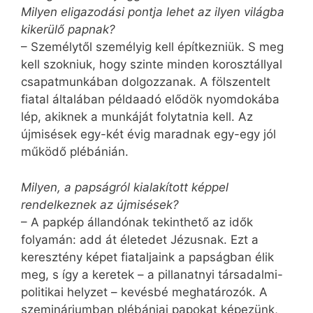
Milyen eligazodási pontja lehet az ilyen világba
kikerülő papnak?
– Személytől személyig kell építkezniük. S meg
kell szokniuk, hogy szinte minden korosztállyal
csapatmunkában dolgozzanak. A fölszentelt
fiatal általában példaadó elődök nyomdokába
lép, akiknek a munkáját folytatnia kell. Az
újmisések egy-két évig maradnak egy-egy jól
működő plébánián.
Milyen, a papságról kialakított képpel
rendelkeznek az újmisések?
– A papkép állandónak tekinthető az idők
folyamán: add át életedet Jézusnak. Ezt a
keresztény képet fiataljaink a papságban élik
meg, s így a keretek – a pillanatnyi társadalmi-
politikai helyzet – kevésbé meghatározók. A
szemináriumban plébániai papokat képezünk,