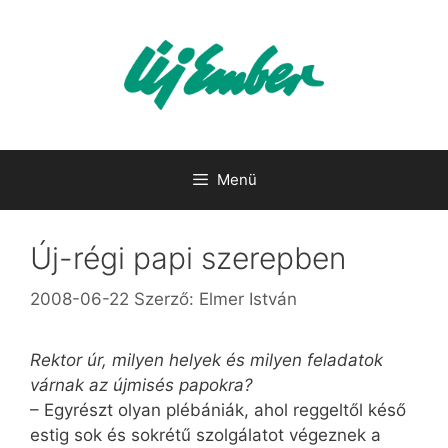
Kilépés
a
tartalomba
Menü
Új-régi papi szerepben
2008-06-22
Szerző:
Elmer István
Rektor úr, milyen helyek és milyen feladatok
várnak az újmisés papokra?
– Egyrészt olyan plébániák, ahol reggeltől késő
estig sok és sokrétű szolgálatot végeznek a