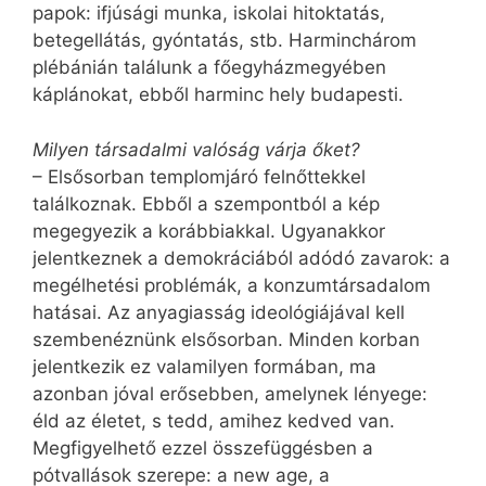
papok: ifjúsági munka, iskolai hitoktatás,
betegellátás, gyóntatás, stb. Harminchárom
plébánián találunk a főegyházmegyében
káplánokat, ebből harminc hely budapesti.
Milyen társadalmi valóság várja őket?
– Elsősorban templomjáró felnőttekkel
találkoznak. Ebből a szempontból a kép
megegyezik a korábbiakkal. Ugyanakkor
jelentkeznek a demokráciából adódó zavarok: a
megélhetési problémák, a konzumtársadalom
hatásai. Az anyagiasság ideológiájával kell
szembenéznünk elsősorban. Minden korban
jelentkezik ez valamilyen formában, ma
azonban jóval erősebben, amelynek lényege:
éld az életet, s tedd, amihez kedved van.
Megfigyelhető ezzel összefüggésben a
pótvallások szerepe: a new age, a