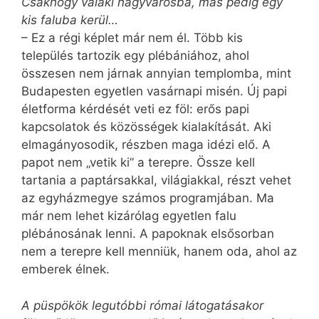
Csakhogy valaki nagyvárosba, más pedig egy
kis faluba kerül…
– Ez a régi képlet már nem él. Több kis
település tartozik egy plébániához, ahol
összesen nem járnak annyian templomba, mint
Budapesten egyetlen vasárnapi misén. Új papi
életforma kérdését veti ez föl: erős papi
kapcsolatok és közösségek kialakítását. Aki
elmagányosodik, részben maga idézi elő. A
papot nem „vetik ki” a terepre. Össze kell
tartania a paptársakkal, világiakkal, részt vehet
az egyházmegye számos programjában. Ma
már nem lehet kizárólag egyetlen falu
plébánosának lenni. A papoknak elsősorban
nem a terepre kell menniük, hanem oda, ahol az
emberek élnek.
A püspökök legutóbbi római látogatásakor