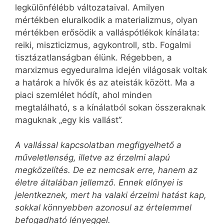
legkülönfélébb változataival. Amilyen
mértékben eluralkodik a materializmus, olyan
mértékben erősödik a valláspótlékok kínálata:
reiki, miszticizmus, agykontroll, stb. Fogalmi
tisztázatlanságban élünk. Régebben, a
marxizmus egyeduralma idején világosak voltak
a határok a hívők és az ateisták között. Ma a
piaci szemlélet hódít, ahol minden
megtalálható, s a kínálatból sokan összeraknak
maguknak „egy kis vallást”.
A vallással kapcsolatban megfigyelhető a
műveletlenség, illetve az érzelmi alapú
megközelítés. De ez nemcsak erre, hanem az
életre általában jellemző. Ennek előnyei is
jelentkeznek, mert ha valaki érzelmi hatást kap,
sokkal könnyebben azonosul az értelemmel
befogadható lényeggel.