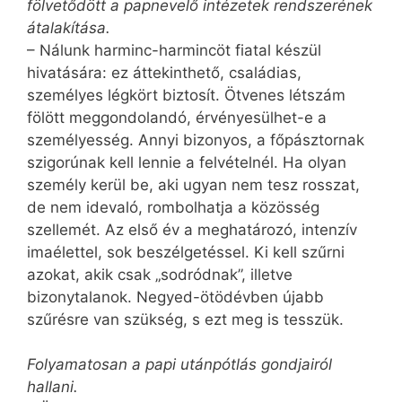
fölvetődött a papnevelő intézetek rendszerének
átalakítása.
– Nálunk harminc-harmincöt fiatal készül
hivatására: ez áttekinthető, családias,
személyes légkört biztosít. Ötvenes létszám
fölött meggondolandó, érvényesülhet-e a
személyesség. Annyi bizonyos, a főpásztornak
szigorúnak kell lennie a felvételnél. Ha olyan
személy kerül be, aki ugyan nem tesz rosszat,
de nem idevaló, rombolhatja a közösség
szellemét. Az első év a meghatározó, intenzív
imaélettel, sok beszélgetéssel. Ki kell szűrni
azokat, akik csak „sodródnak”, illetve
bizonytalanok. Negyed-ötödévben újabb
szűrésre van szükség, s ezt meg is tesszük.
Folyamatosan a papi utánpótlás gondjairól
hallani.