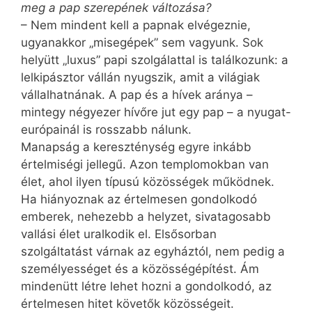
meg a pap szerepének változása?
– Nem mindent kell a papnak elvégeznie,
ugyanakkor „misegépek” sem vagyunk. Sok
helyütt „luxus” papi szolgálattal is találkozunk: a
lelkipásztor vállán nyugszik, amit a világiak
vállalhatnának. A pap és a hívek aránya –
mintegy négyezer hívőre jut egy pap – a nyugat-
európainál is rosszabb nálunk.
Manapság a kereszténység egyre inkább
értelmiségi jellegű. Azon templomokban van
élet, ahol ilyen típusú közösségek működnek.
Ha hiányoznak az értelmesen gondolkodó
emberek, nehezebb a helyzet, sivatagosabb
vallási élet uralkodik el. Elsősorban
szolgáltatást várnak az egyháztól, nem pedig a
személyességet és a közösségépítést. Ám
mindenütt létre lehet hozni a gondolkodó, az
értelmesen hitet követők közösségeit.