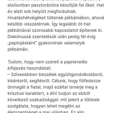
elsősorban pasztorációra készítjük fel őket. Hat
év alatt sok helyütt megfordulnak.
Hivatáshétvégéket töltenek plébániákon, ahová
később visszatérnek. Így legalább öt-hat
plébániával szorosabb kapcsolatot építenek ki.
Diakónussá szentelésük után pedig fél évig
„paptojásként” gyakorolnak valamelyik
plébánián.
Tudom, hogy nem szereti a papnevelés
kifejezés használatát.
– Szívesebben beszélek együttgondolkodásról,
kísérésről, segítésről. Célunk, hogy fölfedezze
önmagát a fiatal, majd ezáltal ismerje meg a
krisztusi karaktert, s élni tudjon az ebből
következő szabadsággal: mit jelent a többiek
szolgálata, hogyan lehet megélni az
életszentséget a mai világban. Ez alig