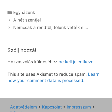
Kategória
Egyházunk
A hét szentjei
Nemcsak a rendtől, tőlünk vették el…
Szólj hozzá!
Hozzászólás küldéséhez
be kell jelentkezni
.
This site uses Akismet to reduce spam.
Learn
how your comment data is processed.
Adatvédelem
•
Kapcsolat
•
Impresszum
•