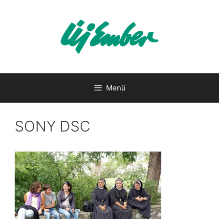
Kilépés
a
tartalomba
Menü
SONY DSC