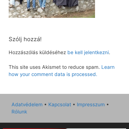
Szólj hozzá!
Hozzászólás küldéséhez
be kell jelentkezni
.
This site uses Akismet to reduce spam.
Learn
how your comment data is processed.
Adatvédelem
•
Kapcsolat
•
Impresszum
•
Rólunk