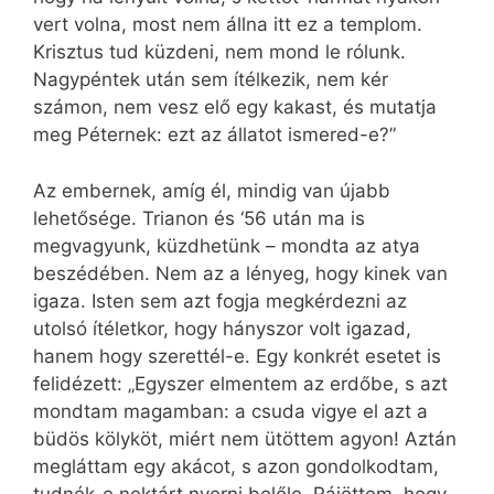
vert volna, most nem állna itt ez a templom.
Krisztus tud küzdeni, nem mond le rólunk.
Nagypéntek után sem ítélkezik, nem kér
számon, nem vesz elő egy kakast, és mutatja
meg Péternek: ezt az állatot ismered-e?”
Az embernek, amíg él, mindig van újabb
lehetősége. Trianon és ‘56 után ma is
megvagyunk, küzdhetünk – mondta az atya
beszédében. Nem az a lényeg, hogy kinek van
igaza. Isten sem azt fogja megkérdezni az
utolsó ítéletkor, hogy hányszor volt igazad,
hanem hogy szerettél-e. Egy konkrét esetet is
felidézett: „Egyszer elmentem az erdőbe, s azt
mondtam magamban: a csuda vigye el azt a
büdös kölyköt, miért nem ütöttem agyon! Aztán
megláttam egy akácot, s azon gondolkodtam,
tudnék-e nektárt nyerni belőle. Rájöttem, hogy