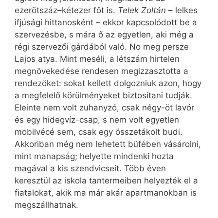
ezerötszáz–kétezer főt is.
Telek Zoltán
– lelkes
ifjúsági hittanosként – ekkor kapcsolódott be a
szervezésbe, s mára ő az egyetlen, aki még a
régi szervezői gárdából való. No meg persze
Lajos atya. Mint meséli, a létszám hirtelen
megnövekedése rendesen megizzasztotta a
rendezőket: sokat kellett dolgozniuk azon, hogy
a megfelelő körülményeket biztosítani tudják.
Eleinte nem volt zuhanyzó, csak négy-öt lavór
és egy hidegvíz-csap, s nem volt egyetlen
mobilvécé sem, csak egy összetákolt budi.
Akkoriban még nem lehetett büfében vásárolni,
mint manapság; helyette mindenki hozta
magával a kis szendvicseit. Több éven
keresztül az iskola tantermeiben helyezték el a
fiatalokat, akik ma már akár apartmanokban is
megszállhatnak.