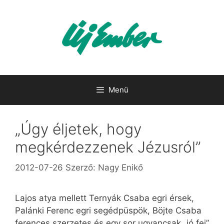
Kilépés
a
tartalomba
Menü
„Úgy éljetek, hogy
megkérdezzenek Jézusról”
2012-07-26
Szerző:
Nagy Enikő
Lajos atya mellett Ternyák Csaba egri érsek,
Palánki Ferenc egri segédpüspök, Böjte Csaba
ferences szerzetes és egy sor ugyancsak „jó fej”