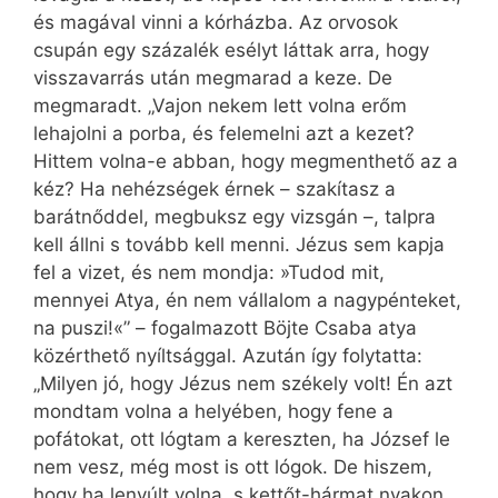
és magával vinni a kórházba. Az orvosok
csupán egy százalék esélyt láttak arra, hogy
visszavarrás után megmarad a keze. De
megmaradt. „Vajon nekem lett volna erőm
lehajolni a porba, és felemelni azt a kezet?
Hittem volna-e abban, hogy megmenthető az a
kéz? Ha nehézségek érnek – szakítasz a
barátnőddel, megbuksz egy vizsgán –, talpra
kell állni s tovább kell menni. Jézus sem kapja
fel a vizet, és nem mondja: »Tudod mit,
mennyei Atya, én nem vállalom a nagypénteket,
na puszi!«” – fogalmazott Böjte Csaba atya
közérthető nyíltsággal. Azután így folytatta:
„Milyen jó, hogy Jézus nem székely volt! Én azt
mondtam volna a helyében, hogy fene a
pofátokat, ott lógtam a kereszten, ha József le
nem vesz, még most is ott lógok. De hiszem,
hogy ha lenyúlt volna, s kettőt-hármat nyakon