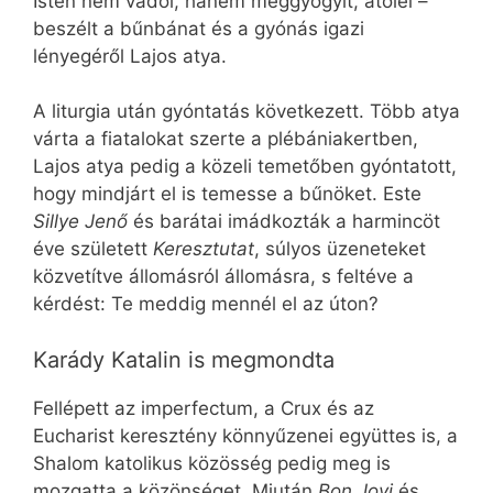
Isten nem vádol, hanem meggyógyít, átölel –
beszélt a bűnbánat és a gyónás igazi
lényegéről Lajos atya.
A liturgia után gyóntatás következett. Több atya
várta a fiatalokat szerte a plébániakertben,
Lajos atya pedig a közeli temetőben gyóntatott,
hogy mindjárt el is temesse a bűnöket. Este
Sillye Jenő
és barátai imádkozták a harmincöt
éve született
Keresztutat
, súlyos üzeneteket
közvetítve állomásról állomásra, s feltéve a
kérdést: Te meddig mennél el az úton?
Karády Katalin is megmondta
Fellépett az imperfectum, a Crux és az
Eucharist keresztény könnyűzenei együttes is, a
Shalom katolikus közösség pedig meg is
mozgatta a közönséget. Miután
Bon Jovi
és