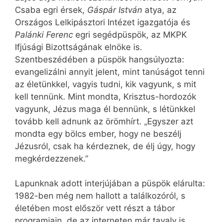
Csaba egri érsek,
Gáspár István
atya, az
Országos Lelkipásztori Intézet igazgatója és
Palánki Ferenc
egri segédpüspök, az MKPK
Ifjúsági Bizottságának elnöke is.
Szentbeszédében a püspök hangsúlyozta:
evangelizálni annyit jelent, mint tanúságot tenni
az életünkkel, vagyis tudni, kik vagyunk, s mit
kell tennünk. Mint mondta, Krisztus-hordozók
vagyunk, Jézus maga él bennünk, s létünkkel
tovább kell adnunk az örömhírt. „Egyszer azt
mondta egy bölcs ember, hogy ne beszélj
Jézusról, csak ha kérdeznek, de élj úgy, hogy
megkérdezzenek.”
Lapunknak adott interjújában a püspök elárulta:
1982-ben még nem hallott a találkozóról, s
életében most először vett részt a tábor
programjain, de az interneten már tavaly is