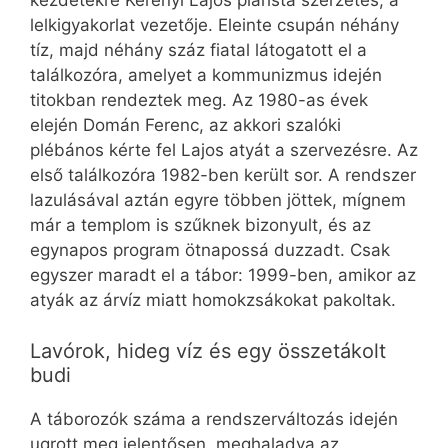
kezdetekre Kerényi Lajos piarista szerzetes, a
lelkigyakorlat vezetője. Eleinte csupán néhány
tíz, majd néhány száz fiatal látogatott el a
találkozóra, amelyet a kommunizmus idején
titokban rendeztek meg. Az 1980-as évek
elején Domán Ferenc, az akkori szalóki
plébános kérte fel Lajos atyát a szervezésre. Az
első találkozóra 1982-ben került sor. A rendszer
lazulásával aztán egyre többen jöttek, mígnem
már a templom is szűknek bizonyult, és az
egynapos program ötnapossá duzzadt. Csak
egyszer maradt el a tábor: 1999-ben, amikor az
atyák az árvíz miatt homokzsákokat pakoltak.
Lavórok, hideg víz és egy összetákolt
budi
A táborozók száma a rendszerváltozás idején
ugrott meg jelentősen, meghaladva az