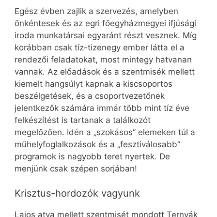
Egész évben zajlik a szervezés, amelyben
önkéntesek és az egri főegyházmegyei ifjúsági
iroda munkatársai egyaránt részt vesznek. Míg
korábban csak tíz-tizenegy ember látta el a
rendezői feladatokat, most mintegy hatvanan
vannak. Az előadások és a szentmisék mellett
kiemelt hangsúlyt kapnak a kiscsoportos
beszélgetések, és a csoportvezetőnek
jelentkezők számára immár több mint tíz éve
felkészítést is tartanak a találkozót
megelőzően. Idén a „szokásos” elemeken túl a
műhelyfoglalkozások és a „fesztiválosabb”
programok is nagyobb teret nyertek. De
menjünk csak szépen sorjában!
Krisztus-hordozók vagyunk
Lajos atya mellett szentmisét mondott Ternyák