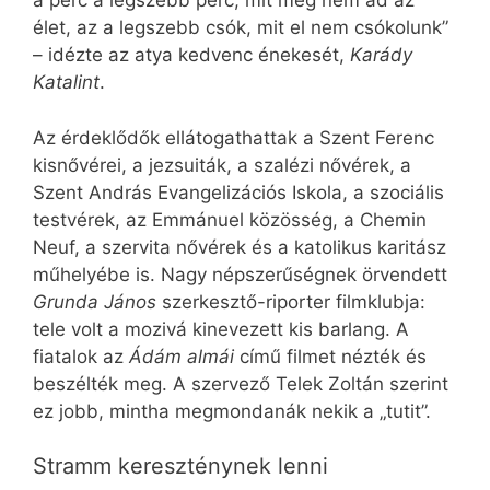
a perc a legszebb perc, mit meg nem ád az
élet, az a legszebb csók, mit el nem csókolunk”
– idézte az atya kedvenc énekesét,
Karády
Katalint
.
Az érdeklődők ellátogathattak a Szent Ferenc
kisnővérei, a jezsuiták, a szalézi nővérek, a
Szent András Evangelizációs Iskola, a szociális
testvérek, az Emmánuel közösség, a Chemin
Neuf, a szervita nővérek és a katolikus karitász
műhelyébe is. Nagy népszerűségnek örvendett
Grunda János
szerkesztő-riporter filmklubja:
tele volt a mozivá kinevezett kis barlang. A
fiatalok az
Ádám almái
című filmet nézték és
beszélték meg. A szervező Telek Zoltán szerint
ez jobb, mintha megmondanák nekik a „tutit”.
Stramm kereszténynek lenni