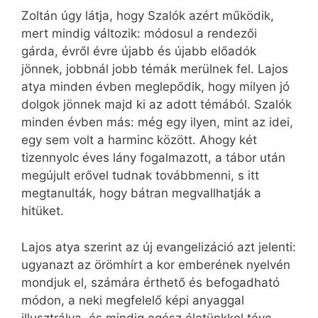
Zoltán úgy látja, hogy Szalók azért működik,
mert mindig változik: módosul a rendezői
gárda, évről évre újabb és újabb előadók
jönnek, jobbnál jobb témák merülnek fel. Lajos
atya minden évben meglepődik, hogy milyen jó
dolgok jönnek majd ki az adott témából. Szalók
minden évben más: még egy ilyen, mint az idei,
egy sem volt a harminc között. Ahogy két
tizennyolc éves lány fogalmazott, a tábor után
megújult erővel tudnak továbbmenni, s itt
megtanulták, hogy bátran megvallhatják a
hitüket.
Lajos atya szerint az új evangelizáció azt jelenti:
ugyanazt az örömhírt a kor emberének nyelvén
mondjuk el, számára érthető és befogadható
módon, a neki megfelelő képi anyaggal
illusztrálva, és mindig egész életünkkel téve