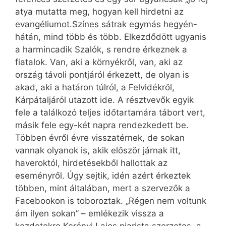
atya mutatta meg, hogyan kell hirdetni az
evangéliumot.Színes sátrak egymás hegyén-
hátán, mind több és több. Elkezdődött ugyanis
a harmincadik Szalók, s rendre érkeznek a
fiatalok. Van, aki a környékről, van, aki az
ország távoli pontjáról érkezett, de olyan is
akad, aki a határon túlról, a Felvidékről,
Kárpátaljáról utazott ide. A résztvevők egyik
fele a találkozó teljes időtartamára tábort vert,
másik fele egy-két napra rendezkedett be.
Többen évről évre visszatérnek, de sokan
vannak olyanok is, akik először járnak itt,
haveroktól, hirdetésekből hallottak az
eseményről. Úgy sejtik, idén azért érkeztek
többen, mint általában, mert a szervezők a
Facebookon is toboroztak. „Régen nem voltunk
ám ilyen sokan” – emlékezik vissza a