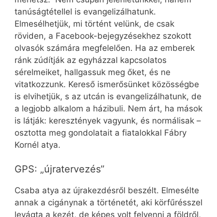
tanúságtétellel is evangelizálhatunk.
Elmesélhetjük, mi történt velünk, de csak
röviden, a Facebook-bejegyzésekhez szokott
olvasók számára megfelelően. Ha az emberek
ránk zúdítják az egyházzal kapcsolatos
sérelmeiket, hallgassuk meg őket, és ne
vitatkozzunk. Kereső ismerősünket közösségbe
is elvihetjük, s az utcán is evangelizálhatunk, de
a legjobb alkalom a házibuli. Nem árt, ha mások
is látják: keresztények vagyunk, és normálisak –
osztotta meg gondolatait a fiatalokkal Fábry
Kornél atya.
GPS: „újratervezés”
Csaba atya az újrakezdésről beszélt. Elmesélte
annak a cigánynak a történetét, aki körfűrésszel
levágta a kezét, de képes volt felvenni a földről,