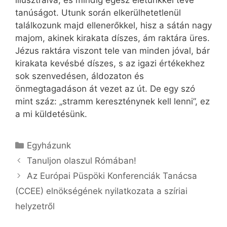
tanúságot. Utunk során elkerülhetetlenül
találkozunk majd ellenerőkkel, hisz a sátán nagy
majom, akinek kirakata díszes, ám raktára üres.
Jézus raktára viszont tele van minden jóval, bár
kirakata kevésbé díszes, s az igazi értékekhez
sok szenvedésen, áldozaton és
önmegtagadáson át vezet az út. De egy szó
mint száz: „stramm kereszténynek kell lenni”, ez
a mi küldetésünk.
Kategória
Egyházunk
Tanuljon olaszul Rómában!
Az Európai Püspöki Konferenciák Tanácsa
(CCEE) elnökségének nyilatkozata a szíriai
helyzetről