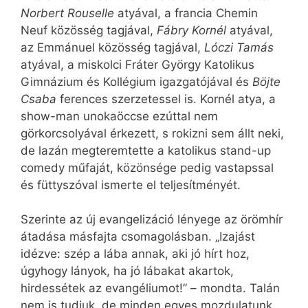
Norbert Rouselle
atyával, a francia Chemin
Neuf közösség tagjával,
Fábry Kornél
atyával,
az Emmánuel közösség tagjával,
Lóczi Tamás
atyával, a miskolci Fráter György Katolikus
Gimnázium és Kollégium igazgatójával és
Böjte
Csaba
ferences szerzetessel is. Kornél atya, a
show-man unokaöccse ezúttal nem
görkorcsolyával érkezett, s rokizni sem állt neki,
de lazán megteremtette a katolikus stand-up
comedy műfaját, közönsége pedig vastapssal
és füttyszóval ismerte el teljesítményét.
Szerinte az új evangelizáció lényege az örömhír
átadása másfajta csomagolásban. „Izajást
idézve: szép a lába annak, aki jó hírt hoz,
úgyhogy lányok, ha jó lábakat akartok,
hirdessétek az evangéliumot!” – mondta. Talán
nem is tudjuk, de minden egyes mozdulatunk