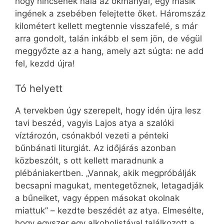
hogy nincsenek nála az okmányai, egy másik
ingének a zsebében felejtette őket. Háromszáz
kilométert kellett megtennie visszafelé, s már
arra gondolt, talán inkább el sem jön, de végül
meggyőzte az a hang, amely azt súgta: ne add
fel, kezdd újra!
Tó helyett
A tervekben úgy szerepelt, hogy idén újra lesz
tavi beszéd, vagyis Lajos atya a szalóki
víztározón, csónakból vezeti a pénteki
bűnbánati liturgiát. Az időjárás azonban
közbeszólt, s ott kellett maradnunk a
plébániakertben. „Vannak, akik megpróbálják
becsapni magukat, mentegetőznek, letagadják
a bűneiket, vagy éppen másokat okolnak
miattuk” – kezdte beszédét az atya. Elmesélte,
hogy egyszer egy alkoholistával találkozott a