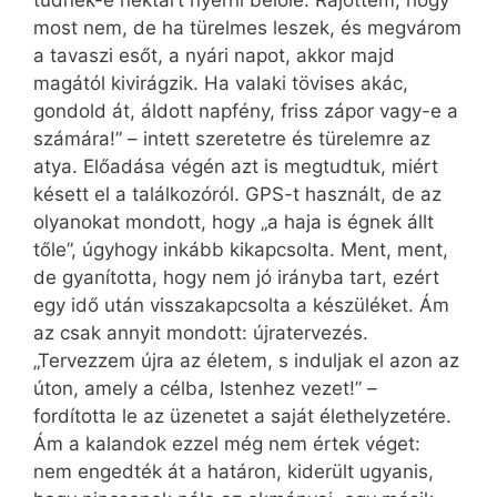
most nem, de ha türelmes leszek, és megvárom
a tavaszi esőt, a nyári napot, akkor majd
magától kivirágzik. Ha valaki tövises akác,
gondold át, áldott napfény, friss zápor vagy-e a
számára!” – intett szeretetre és türelemre az
atya. Előadása végén azt is megtudtuk, miért
késett el a találkozóról. GPS-t használt, de az
olyanokat mondott, hogy „a haja is égnek állt
tőle”, úgyhogy inkább kikapcsolta. Ment, ment,
de gyanította, hogy nem jó irányba tart, ezért
egy idő után visszakapcsolta a készüléket. Ám
az csak annyit mondott: újratervezés.
„Tervezzem újra az életem, s induljak el azon az
úton, amely a célba, Istenhez vezet!” –
fordította le az üzenetet a saját élethelyzetére.
Ám a kalandok ezzel még nem értek véget:
nem engedték át a határon, kiderült ugyanis,