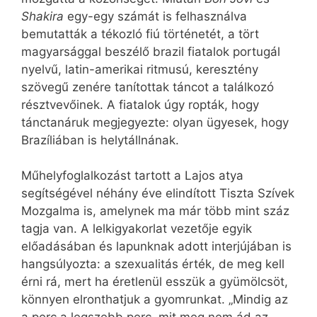
Shakira
egy-egy számát is felhasználva
bemutatták a tékozló fiú történetét, a tört
magyarsággal beszélő brazil fiatalok portugál
nyelvű, latin-amerikai ritmusú, keresztény
szövegű zenére tanítottak táncot a találkozó
résztvevőinek. A fiatalok úgy ropták, hogy
tánctanáruk megjegyezte: olyan ügyesek, hogy
Brazíliában is helytállnának.
Műhelyfoglalkozást tartott a Lajos atya
segítségével néhány éve elindított Tiszta Szívek
Mozgalma is, amelynek ma már több mint száz
tagja van. A lelkigyakorlat vezetője egyik
előadásában és lapunknak adott interjújában is
hangsúlyozta: a szexualitás érték, de meg kell
érni rá, mert ha éretlenül esszük a gyümölcsöt,
könnyen elronthatjuk a gyomrunkat. „Mindig az