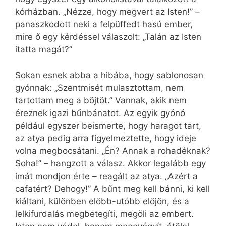
kórházban. „Nézze, hogy megvert az Isten!” –
panaszkodott neki a felpüffedt hasú ember,
mire ő egy kérdéssel válaszolt: „Talán az Isten
itatta magát?”
Sokan esnek abba a hibába, hogy sablonosan
gyónnak: „Szentmisét mulasztottam, nem
tartottam meg a böjtöt.” Vannak, akik nem
éreznek igazi bűnbánatot. Az egyik gyónó
például egyszer beismerte, hogy haragot tart,
az atya pedig arra figyelmeztette, hogy ideje
volna megbocsátani. „Én? Annak a rohadéknak?
Soha!” – hangzott a válasz. Akkor legalább egy
imát mondjon érte – reagált az atya. „Azért a
cafatért? Dehogy!” A bűnt meg kell bánni, ki kell
kiáltani, különben előbb-utóbb előjön, és a
lelkifurdalás megbetegíti, megöli az embert.