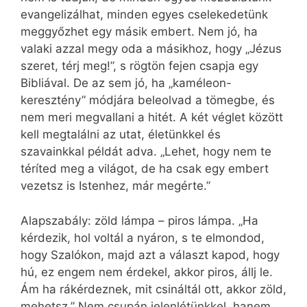
evangelizálhat, minden egyes cselekedetünk
meggyőzhet egy másik embert. Nem jó, ha
valaki azzal megy oda a másikhoz, hogy „Jézus
szeret, térj meg!”, s rögtön fejen csapja egy
Bibliával. De az sem jó, ha „kaméleon-
keresztény” módjára beleolvad a tömegbe, és
nem meri megvallani a hitét. A két véglet között
kell megtalálni az utat, életünkkel és
szavainkkal példát adva. „Lehet, hogy nem te
téríted meg a világot, de ha csak egy embert
vezetsz is Istenhez, már megérte.”
Alapszabály: zöld lámpa – piros lámpa. „Ha
kérdezik, hol voltál a nyáron, s te elmondod,
hogy Szalókon, majd azt a választ kapod, hogy
hú, ez engem nem érdekel, akkor piros, állj le.
Ám ha rákérdeznek, mit csináltál ott, akkor zöld,
mehetsz.” Nem csupán jelenlétünkkel, hanem