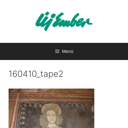
Kilépés
a
tartalomba
Menü
160410_tape2