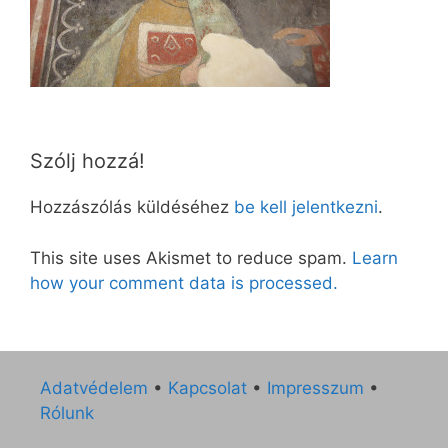
Szólj hozzá!
Hozzászólás küldéséhez
be kell jelentkezni
.
This site uses Akismet to reduce spam.
Learn
how your comment data is processed.
Adatvédelem
•
Kapcsolat
•
Impresszum
•
Rólunk