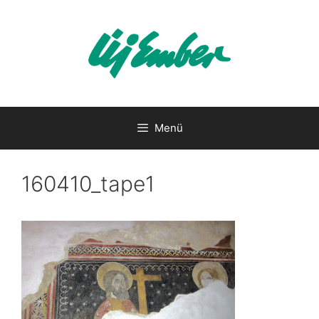
Kilépés
a
tartalomba
Menü
160410_tape1