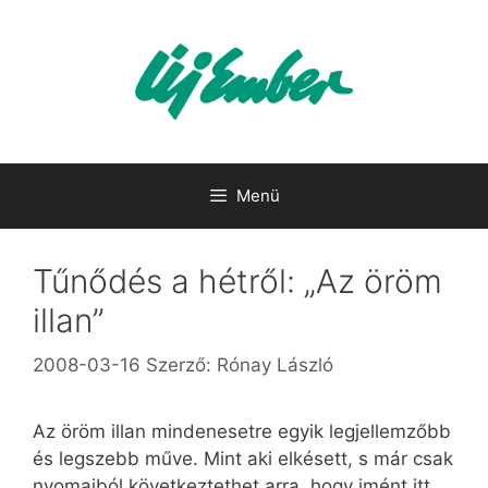
Kilépés
a
tartalomba
Menü
Tűnődés a hétről: „Az öröm
illan”
2008-03-16
Szerző:
Rónay László
Az öröm illan mindenesetre egyik legjellemzőbb
és legszebb műve. Mint aki elkésett, s már csak
nyomaiból következtethet arra, hogy imént itt