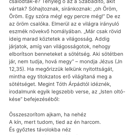
csalódtak-e? Tényleg ő az a Szabadító, akit
vártak? Sóhajtoznak, siránkoznak: „oh Öröm,
Öröm. Egy szóra még! egy percre még!” De ez
az öröm csalóka. Elmerül az e világra irányuló
eszmék növekvő homályában. „Már csak rövid
ideig marad köztetek a világosság. Addig
járjatok, amíg van világosságotok, nehogy
elborítson benneteket a sötétség. Aki sötétben
jár, nem tudja, hová megy” – mondja Jézus (Jn
12,35). Ha megőrizzük lelkünk nyitottságát,
mintha egy titokzatos erő világítaná meg a
sötétséget. Megint Tóth Árpádtól idéznék,
irodalmunk egyik legszebb verse, az „Isten oltó-
kése” befejezéséből:
Összeszorítom ajkam, ha nehéz
A kín, mert tudom, tied az én harcom.
És győztes távolokba néz