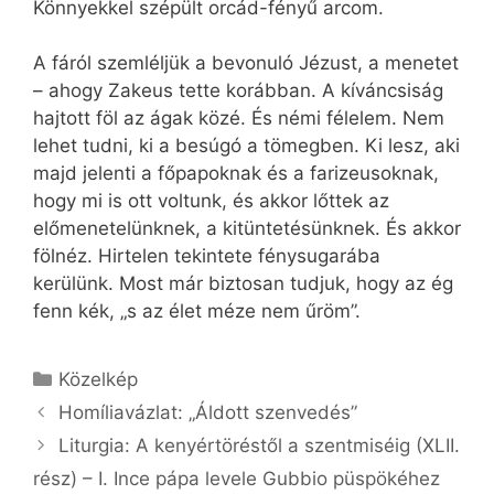
Könnyekkel szépült orcád-fényű arcom.
A fáról szemléljük a bevonuló Jézust, a menetet
– ahogy Zakeus tette korábban. A kíváncsiság
hajtott föl az ágak közé. És némi félelem. Nem
lehet tudni, ki a besúgó a tömegben. Ki lesz, aki
majd jelenti a főpapoknak és a farizeusoknak,
hogy mi is ott voltunk, és akkor lőttek az
előmenetelünknek, a kitüntetésünknek. És akkor
fölnéz. Hirtelen tekintete fénysugarába
kerülünk. Most már biztosan tudjuk, hogy az ég
fenn kék, „s az élet méze nem űröm”.
Kategória
Közelkép
Homíliavázlat: „Áldott szenvedés”
Liturgia: A kenyértöréstől a szentmiséig (XLII.
rész) – I. Ince pápa levele Gubbio püspökéhez