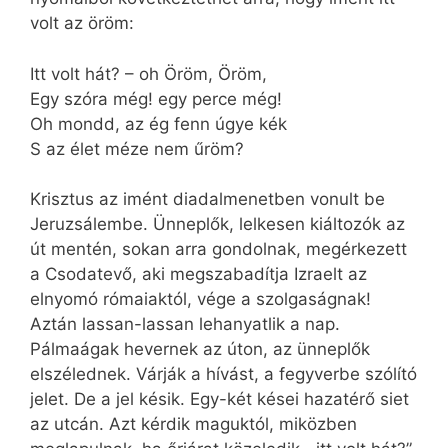
volt az öröm:
Itt volt hát? – oh Öröm, Öröm,
Egy szóra még! egy perce még!
Oh mondd, az ég fenn úgye kék
S az élet méze nem űröm?
Krisztus az imént diadalmenetben vonult be
Jeruzsálembe. Ünneplők, lelkesen kiáltozók az
út mentén, sokan arra gondolnak, megérkezett
a Csodatevő, aki megszabadítja Izraelt az
elnyomó rómaiaktól, vége a szolgaságnak!
Aztán lassan-lassan lehanyatlik a nap.
Pálmaágak hevernek az úton, az ünneplők
elszélednek. Várják a hívást, a fegyverbe szólító
jelet. De a jel késik. Egy-két kései hazatérő siet
az utcán. Azt kérdik maguktól, miközben