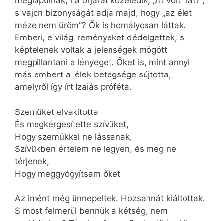
meglapulnak, ha őrjárat közeledik, „itt volt hát?”,
s vajon bizonyságát adja majd, hogy „az élet
méze nem űröm”? Ők is homályosan láttak.
Emberi, e világi reményeket dédelgettek, s
képtelenek voltak a jelenségek mögött
megpillantani a lényeget. Őket is, mint annyi
más embert a lélek betegsége sújtotta,
amelyről így írt Izaiás próféta.
Szemüket elvakította
És megkérgesítette szívüket,
Hogy szemükkel ne lássanak,
Szívükben értelem ne legyen, és meg ne
térjenek,
Hogy meggyógyítsam őket
Az imént még ünnepeltek. Hozsannát kiáltottak.
S most felmerül bennük a kétség, nem