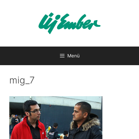
Kilépés
a
tartalomba
Menü
mig_7