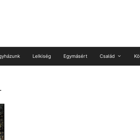
gyházunk
Lelkiség
Egymásért
Család
Kö
_