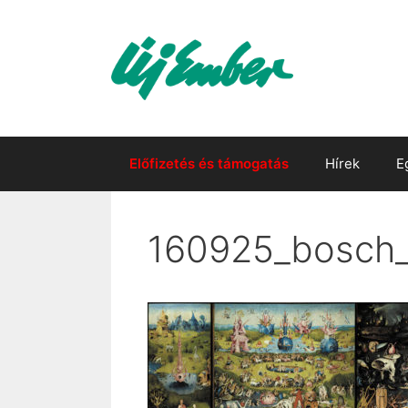
Kilépés
a
tartalomba
Előfizetés és támogatás
Hírek
E
160925_bosch