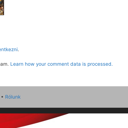
lentkezni
.
spam.
Learn how your comment data is processed.
•
Rólunk