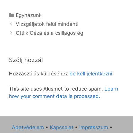
Kategória
Egyházunk
Vizsgáljatok felül mindent!
Ottlik Géza és a csillagos ég
Szólj hozzá!
Hozzászólás küldéséhez
be kell jelentkezni
.
This site uses Akismet to reduce spam.
Learn
how your comment data is processed.
Adatvédelem
•
Kapcsolat
•
Impresszum
•