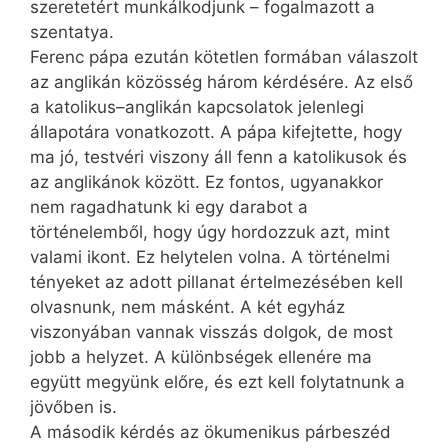
szeretetért munkálkodjunk – fogalmazott a
szentatya.
Ferenc pápa ezután kötetlen formában válaszolt
az anglikán közösség három kérdésére. Az első
a katolikus–anglikán kapcsolatok jelenlegi
állapotára vonatkozott. A pápa kifejtette, hogy
ma jó, testvéri viszony áll fenn a katolikusok és
az anglikánok között. Ez fontos, ugyanakkor
nem ragadhatunk ki egy darabot a
történelemből, hogy úgy hordozzuk azt, mint
valami ikont. Ez helytelen volna. A történelmi
tényeket az adott pillanat értelmezésében kell
olvasnunk, nem másként. A két egyház
viszonyában vannak visszás dolgok, de most
jobb a helyzet. A különbségek ellenére ma
együtt megyünk előre, és ezt kell folytatnunk a
jövőben is.
A második kérdés az ökumenikus párbeszéd