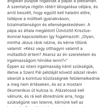
anglikán püspök fogadták a pápát a plébánián.
A szentatya rögtön rátért látogatása céljára, és
arról beszélt, hogy együtt kell haladni előre,
túllépve a múltbeli gyanakváson,
bizalmatlanságon és ellenségeskedésen. A
pápa az általa megáldott Üdvözítő Krisztus-
ikonnal kapcsolatban így fogalmazott: „Olyan,
mintha Jézus ránk nézne, és kérne tőlünk
valamit: »Kész vagy otthagyni valamit a
múltadból értem? Akarsz az én szeretetem és
irgalmasságom hírnöke lenni?«”
Éppen az isteni irgalmasság iránti szükségük,
illetve a Szent Pál példáját követő alázat révén
sikerült a korintusi közösségnek felülemelkednie
a meg nem értéseken, és ez a mostani
ökumenikus út kulcsa is. Alázatossá kell
válnunk, és rá kell ébrednünk arra, hogy
szükségünk van Istenre, kérnünk kell az