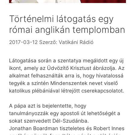
Történelmi látogatás egy
római anglikán templomban
2017-03-12
Szerző:
Vatikáni Rádió
Látogatása során a szentatya megáldott egy új
ikont, amely az Üdvözítő Krisztust ábrázolja. Az
alkalmat felhasználták arra is, hogy hivatalossá
tegyék a szintén Mindenszentek nevet viselő
katolikus plébániával létrejött cserekapcsolatot.
A pápa azt is bejelentette, hogy
tanulmányozzák egy apostoli út lehetőségét a
sokat szenvedett Dél-Szudánba.
Jonathan Boardman tiszteletes és Robert Innes