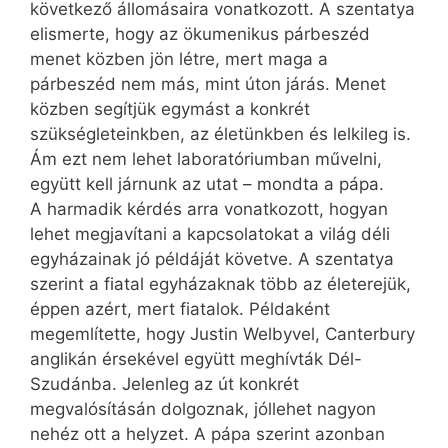
következő állomásaira vonatkozott. A szentatya
elismerte, hogy az ökumenikus párbeszéd
menet közben jön létre, mert maga a
párbeszéd nem más, mint úton járás. Menet
közben segítjük egymást a konkrét
szükségleteinkben, az életünkben és lelkileg is.
Ám ezt nem lehet laboratóriumban művelni,
együtt kell járnunk az utat – mondta a pápa.
A harmadik kérdés arra vonatkozott, hogyan
lehet megjavítani a kapcsolatokat a világ déli
egyházainak jó példáját követve. A szentatya
szerint a fiatal egyházaknak több az életerejük,
éppen azért, mert fiatalok. Példaként
megemlítette, hogy Justin Welbyvel, Canterbury
anglikán érsekével együtt meghívták Dél-
Szudánba. Jelenleg az út konkrét
megvalósításán dolgoznak, jóllehet nagyon
nehéz ott a helyzet. A pápa szerint azonban