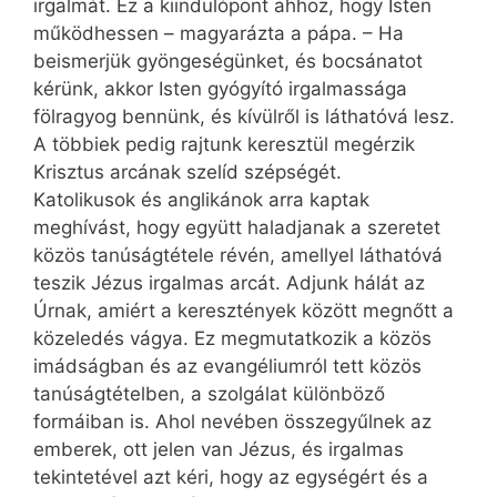
irgalmát. Ez a kiindulópont ahhoz, hogy Isten
működhessen – magyarázta a pápa. – Ha
beismerjük gyöngeségünket, és bocsánatot
kérünk, akkor Isten gyógyító irgalmassága
fölragyog bennünk, és kívülről is láthatóvá lesz.
A többiek pedig rajtunk keresztül megérzik
Krisztus arcának szelíd szépségét.
Katolikusok és anglikánok arra kaptak
meghívást, hogy együtt haladjanak a szeretet
közös tanúságtétele révén, amellyel láthatóvá
teszik Jézus irgalmas arcát. Adjunk hálát az
Úrnak, amiért a keresztények között megnőtt a
közeledés vágya. Ez megmutatkozik a közös
imádságban és az evangéliumról tett közös
tanúságtételben, a szolgálat különböző
formáiban is. Ahol nevében összegyűlnek az
emberek, ott jelen van Jézus, és irgalmas
tekintetével azt kéri, hogy az egységért és a