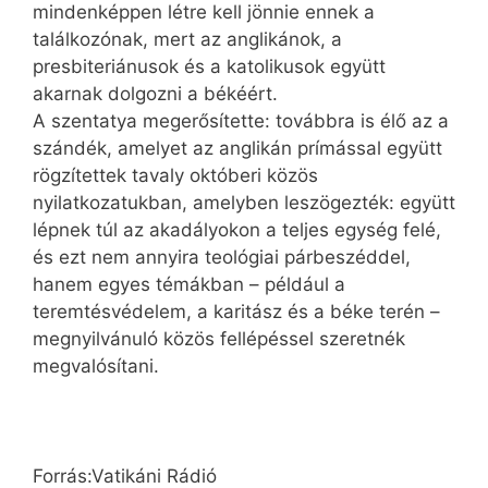
mindenképpen létre kell jönnie ennek a
találkozónak, mert az anglikánok, a
presbiteriánusok és a katolikusok együtt
akarnak dolgozni a békéért.
A szentatya megerősítette: továbbra is élő az a
szándék, amelyet az anglikán prímással együtt
rögzítettek tavaly októberi közös
nyilatkozatukban, amelyben leszögezték: együtt
lépnek túl az akadályokon a teljes egység felé,
és ezt nem annyira teológiai párbeszéddel,
hanem egyes témákban – például a
teremtésvédelem, a karitász és a béke terén –
megnyilvánuló közös fellépéssel szeretnék
megvalósítani.
Forrás:Vatikáni Rádió