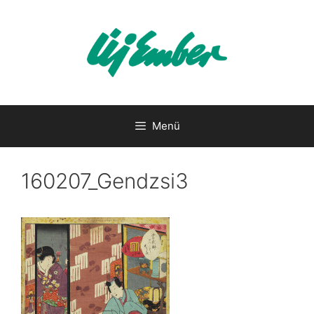
Kilépés
a
tartalomba
Menü
160207_Gendzsi3