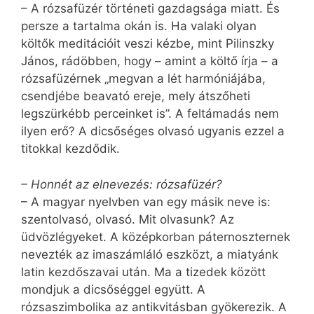
– A rózsafüzér történeti gazdagsága miatt. És
persze a tartalma okán is. Ha valaki olyan
költők meditációit veszi kézbe, mint Pilinszky
János, rádöbben, hogy – amint a költő írja – a
rózsafüzérnek „megvan a lét harmóniájába,
csendjébe beavató ereje, mely átszőheti
legszürkébb perceinket is”. A feltámadás nem
ilyen erő? A dicsőséges olvasó ugyanis ezzel a
titokkal kezdődik.
– Honnét az elnevezés: rózsafüzér?
– A magyar nyelvben van egy másik neve is:
szentolvasó, olvasó. Mit olvasunk? Az
üdvözlégyeket. A középkorban páternoszternek
nevezték az imaszámláló eszközt, a miatyánk
latin kezdőszavai után. Ma a tizedek között
mondjuk a dicsőséggel együtt. A
rózsaszimbolika az antikvitásban gyökerezik. A