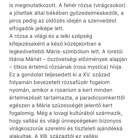
is megmutatkozott. A fehér rózsa (virágcsokor)
a jótettek által békében győzedelmeskedők, a
piros pedig az üldözés idején a szenvedést
elfogadók jelképe lett.
A rózsa a világi és a lelki szépség
kifejezéseként a késő középkorban a
legkedveltebb Mária-szimbólum lett. A loretói
litánia Máriát – ószövetségi előzmények alapján
– titkos értelmű rózsának (rosa mystica) hívja.
Ez a gondolat teljesedett ki a XV. század
folyamán bevezetett rózsafüzér fogalom
nyomán, amikor a rosarium a kert minden
értelmezését tartalmazta, a paradicsomkerttől
egészen a Mária szüzességét jelentő kert
fogalomig. Még a lovagi kultúrából származik,
hogy vallási és világi ünnepségeken bizonyos
virágkoszorúk szerelmi és tiszteleti ajándékká
alakultak. A XIII. századtól ez vallási