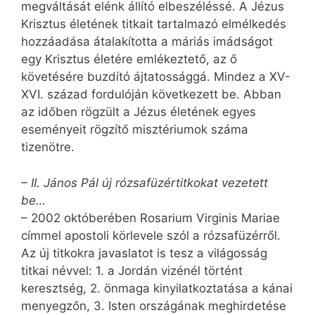
megváltását elénk állító elbeszéléssé. A Jézus
Krisztus életének titkait tartalmazó elmélkedés
hozzáadása átalakította a máriás imádságot
egy Krisztus életére emlékeztető, az ő
követésére buzdító ájtatossággá. Mindez a XV-
XVI. század fordulóján következett be. Abban
az időben rögzült a Jézus életének egyes
eseményeit rögzítő misztériumok száma
tizenötre.
– II. János Pál új rózsafüzértitkokat vezetett
be…
– 2002 októberében Rosarium Virginis Mariae
címmel apostoli körlevele szól a rózsafüzérről.
Az új titkokra javaslatot is tesz a világosság
titkai névvel: 1. a Jordán vizénél történt
keresztség, 2. önmaga kinyilatkoztatása a kánai
menyegzőn, 3. Isten országának meghirdetése