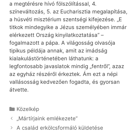
a megtérésre hívó fölszólítással, 4.
színeváltozás, 5. az Eucharisztia megalapítása,
a húsvéti misztérium szentségi kifejezése. „E
titkok mindegyike a Jézus személyében immár
elérkezett Ország kinyilatkoztatása” –
fogalmazott a pápa. A világosság olvasója
tipikus példája annak, amit az imádság
kialakulástörténetében láthatunk: a
legfontosabb javaslatok mindig „fentről”, azaz
az egyház részéről érkeztek. Ám ezt a népi
vallásosság kedvezően fogadta, és gyorsan
átvette.
Kategória
Közelkép
„Mártírjaink emlékezete”
A család erkölcsformáló küldetése