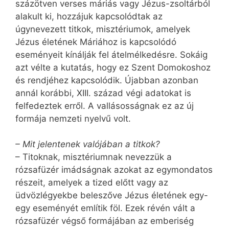
százötven verses máriás vagy Jézus-zsoltárból
alakult ki, hozzájuk kapcsolódtak az
úgynevezett titkok, misztériumok, amelyek
Jézus életének Máriához is kapcsolódó
eseményeit kínálják fel átelmélkedésre. Sokáig
azt vélte a kutatás, hogy ez Szent Domokoshoz
és rendjéhez kapcsolódik. Újabban azonban
annál korábbi, XIII. század végi adatokat is
felfedeztek erről. A vallásosságnak ez az új
formája nemzeti nyelvű volt.
– Mit jelentenek valójában a titkok?
– Titoknak, misztériumnak nevezzük a
rózsafüzér imádságnak azokat az egymondatos
részeit, amelyek a tized előtt vagy az
üdvözlégyekbe beleszőve Jézus életének egy-
egy eseményét említik föl. Ezek révén vált a
rózsafüzér végső formájában az emberiség