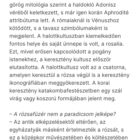
görög mitológia szerint a haldokló Adonisz
véréből keletkezett, s már igen korán Aphrodité
attribútuma lett. A rómaiaknál is Vénuszhoz
kötődött, s a tavasz szimbólumaként is
megjelent. A halottkultuszban kiemelkedően
fontos helye és saját ünnepe is volt, a rosalia.
Ezt, mivel erősen kapcsolódott a pogány
istenekhez, a keresztény kultusz először
elutasította. A halottkultusz volt az a csatorna,
amelyen keresztül a rózsa végül is a keresztény
ikonográfiában meggyökerezett. A korai
keresztény katakombafestészetben egy szál
virág vagy koszorú formájában jelent meg.
– A rózsafüzér nem a paradicsom jelképe?
– Az antik elképzelésektől eltérően, az
egyházatyák másként értelmezték a rózsát, s
ez a középkor művészetében és költészetében