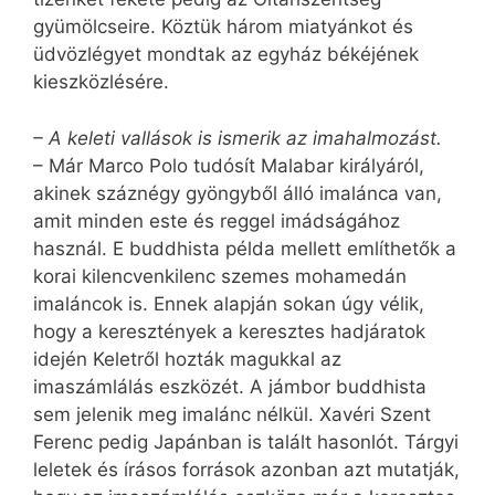
gyümölcseire. Köztük három miatyánkot és
üdvözlégyet mondtak az egyház békéjének
kieszközlésére.
– A keleti vallások is ismerik az imahalmozást.
– Már Marco Polo tudósít Malabar királyáról,
akinek száznégy gyöngyből álló imalánca van,
amit minden este és reggel imádságához
használ. E buddhista példa mellett említhetők a
korai kilencvenkilenc szemes mohamedán
imaláncok is. Ennek alapján sokan úgy vélik,
hogy a keresztények a keresztes hadjáratok
idején Keletről hozták magukkal az
imaszámlálás eszközét. A jámbor buddhista
sem jelenik meg imalánc nélkül. Xavéri Szent
Ferenc pedig Japánban is talált hasonlót. Tárgyi
leletek és írásos források azonban azt mutatják,