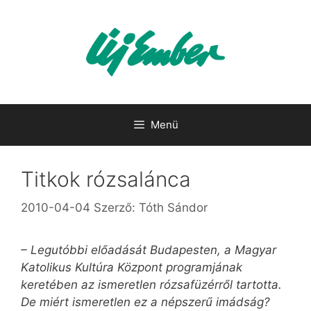
Kilépés
a
tartalomba
Menü
Titkok rózsalánca
2010-04-04
Szerző:
Tóth Sándor
– Legutóbbi előadását Budapesten, a Magyar
Katolikus Kultúra Központ programjának
keretében az ismeretlen rózsafüzérről tartotta.
De miért ismeretlen ez a népszerű imádság?