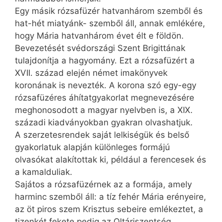
Egy másik rózsafüzér hatvanhárom szemből és
hat-hét miatyánk- szemből áll, annak emlékére,
hogy Mária hatvanhárom évet élt e földön.
Bevezetését svédországi Szent Brigittának
tulajdonítja a hagyomány. Ezt a rózsafüzért a
XVII. század elején német imakönyvek
koronának is nevezték. A korona szó egy-egy
rózsafüzéres áhítatgyakorlat megnevezésére
meghonosodott a magyar nyelvben is, a XIX.
századi kiadványokban gyakran olvashatjuk.
A szerzetesrendek saját lelkiségük és belső
gyakorlatuk alapján különleges formájú
olvasókat alakítottak ki, például a ferencesek és
a kamalduliak.
Sajátos a rózsafüzérnek az a formája, amely
harminc szemből áll: a tíz fehér Mária erényeire,
az öt piros szem Krisztus sebeire emlékeztet, a
tizenkét fekete pedig az Oltáriszentség