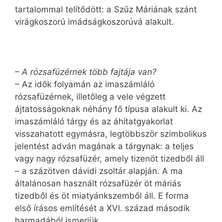
tartalommal telítődött: a Szűz Máriának szánt
virágkoszorú imádságkoszorúvá alakult.
– A rózsafüzérnek több fajtája van?
– Az idők folyamán az imaszámláló
rózsafüzérnek, illetőleg a vele végzett
ájtatosságoknak néhány fő típusa alakult ki. Az
imaszámláló tárgy és az áhítatgyakorlat
visszahatott egymásra, legtöbbször szimbolikus
jelentést adván magának a tárgynak: a teljes
vagy nagy rózsafüzér, amely tizenöt tizedből áll
– a százötven dávidi zsoltár alapján. A ma
általánosan használt rózsafüzér öt máriás
tizedből és öt miatyánkszemből áll. E forma
első írásos említését a XVI. század második
harmadából ismerjük.