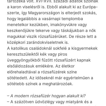
tartozéka volt. XVI-XVII. századi adatok szólnak
a karon viselésről is. Ebből alakult ki az Európa-
szerte, így Magyarországon is elterjedt szokás,
hogy legalábbis a vasárnapi templomba
menetelkor kezükben, imakönyvükre vagy
keszkenőjükre tekerve vagy táskájukban a nők
magukkal viszik rózsafüzérüket. De része lett a
középkori zarándokviseletnek is.
A katolikus családoknál sokfelé a kisgyermekek
keresztszüleiktől kék vagy piros
üveggyöngyökből fűzött rózsafüzért kapnak
elsőáldozásuk emlékére. Az életkor
előrehaladtával a rózsafüzérek színe
sötétedett. Az időseknél már egyértelműen a
sötétebb színek a meghatározóak.
– A modern rózsafüzér hogyan alakult ki?
– A százötven üdvözlégy vagy miatyánk és a