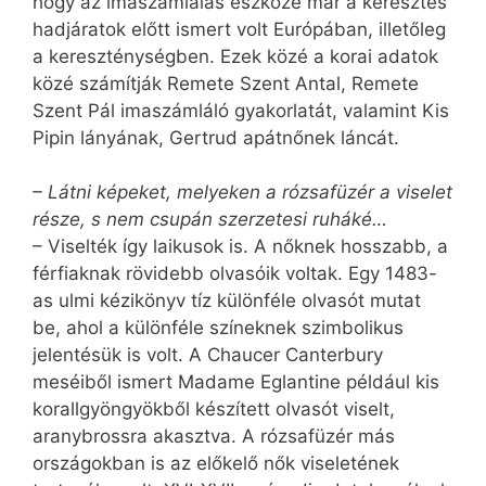
hogy az imaszámlálás eszköze már a keresztes
hadjáratok előtt ismert volt Európában, illetőleg
a kereszténységben. Ezek közé a korai adatok
közé számítják Remete Szent Antal, Remete
Szent Pál imaszámláló gyakorlatát, valamint Kis
Pipin lányának, Gertrud apátnőnek láncát.
– Látni képeket, melyeken a rózsafüzér a viselet
része, s nem csupán szerzetesi ruháké…
– Viselték így laikusok is. A nőknek hosszabb, a
férfiaknak rövidebb olvasóik voltak. Egy 1483-
as ulmi kézikönyv tíz különféle olvasót mutat
be, ahol a különféle színeknek szimbolikus
jelentésük is volt. A Chaucer Canterbury
meséiből ismert Madame Eglantine például kis
korallgyöngyökből készített olvasót viselt,
aranybrossra akasztva. A rózsafüzér más
országokban is az előkelő nők viseletének