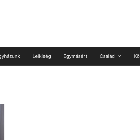
gyházunk
Lelkiség
Egymásért
Család
Kö