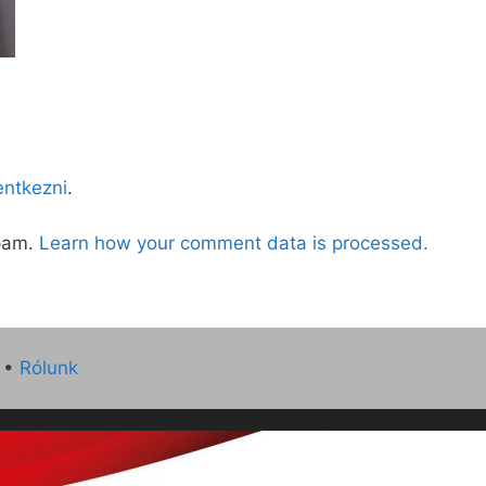
lentkezni
.
spam.
Learn how your comment data is processed.
•
Rólunk