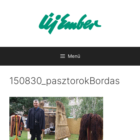
Kilépés
a
tartalomba
Menü
150830_pasztorokBordas