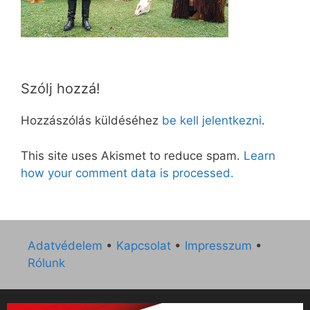
Szólj hozzá!
Hozzászólás küldéséhez
be kell jelentkezni
.
This site uses Akismet to reduce spam.
Learn
how your comment data is processed.
Adatvédelem
•
Kapcsolat
•
Impresszum
•
Rólunk