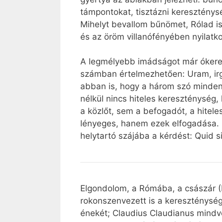
támpontokat, tisztázni keresztény
Mihelyt bevallom bűnömet, Rólad is
és az öröm villanófényében nyilatko
A legmélyebb imádságot már ókeres
számban értelmezhetően: Uram, ir
abban is, hogy a három szó minden
nélkül nincs hiteles kereszténység
a közlőt, sem a befogadót, a hitel
lényeges, hanem ezek elfogadása. Mi
helytartó szájába a kérdést: Quid si
Elgondolom, a Rómába, a császár (H
rokonszenvezett is a kereszténységg
énekét; Claudius Claudianus mindvé