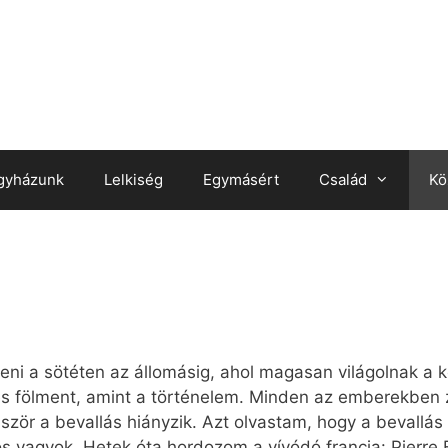
gyházunk
Lelkiség
Egymásért
Család
Kö
inteni a sötéten az állomásig, ahol magasan világolnak a
s fölment, amint a történelem. Minden az emberekben zajl
ször a bevallás hiányzik. Azt olvastam, hogy a bevallás
ös vagyok. Hetek óta hordozom a vívódó francia: Pierre 