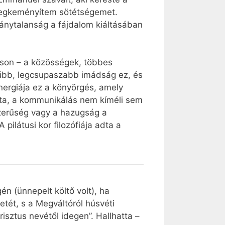
 megkeményítem sötétségemet.
ránytalanság a fájdalom kiáltásában
ison – a közösségek, többes
űbb, legcsupaszabb imádság ez, és
nergiája ez a könyörgés, amely
onta, a kommunikálás nem kíméli sem
szerűség vagy a hazugság a
ilátusi kor filozófiája adta a
n (ünnepelt költő volt), ha
tét, s a Megváltóról húsvéti
sztus nevétől idegen”. Hallhatta –