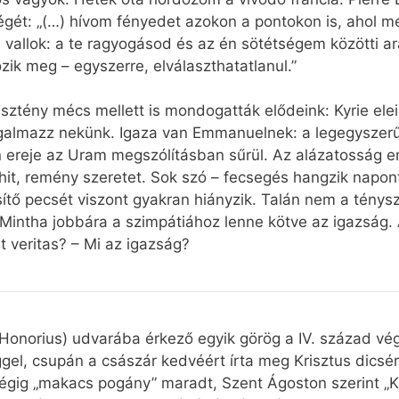
ségét: „(…) hívom fényedet azokon a pontokon is, ahol
 vallok: a te ragyogásod és az én sötétségem közötti a
zik meg – egyszerre, elválaszthatatlanul.”
ztény mécs mellett is mondogatták elődeink: Kyrie ele
galmazz nekünk. Igaza van Emmanuelnek: a legegyszer
 ereje az Uram megszólításban sűrül. Az alázatosság e
, hit, remény szeretet. Sok szó – fecsegés hangzik nap
esítő pecsét viszont gyakran hiányzik. Talán nem a tény
ntha jobbára a szimpátiához lenne kötve az igazság. A p
t veritas? – Mi az igazság?
onorius) udvarába érkező egyik görög a IV. század végé
el, csupán a császár kedvéért írta meg Krisztus dicsére
gig „makacs pogány” maradt, Szent Ágoston szerint „Kri