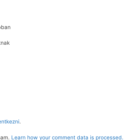
obban
tnak
lentkezni
.
spam.
Learn how your comment data is processed.