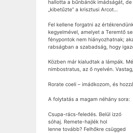
hallotta a bűnbánók imádságát, de
„kibetűzte” a krisztusi Arcot…
Fel kellene forgatni az értékrendü
kegyelmével, amelyet a Teremtő se
fénypontok nem hiányozhatnak; akár
rabságban a szabadság, hogy igazol
Közben már kialudtak a lámpák. Még
nimbostratus, az ő nyelvén. Vastag, 
Rorate coeli – imádkozom, és hozz
A folytatás a magam néhány sora:
Csupa-rács-feledés. Belül izzó
sóhaj. Remete-hajlék hol
lenne tovább? Felhőkre csügged