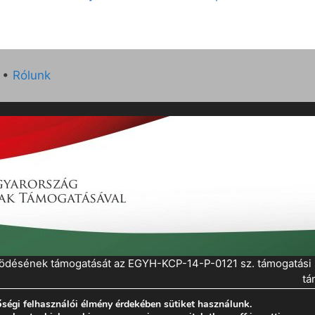
•
Rólunk
működésének támogatását az EGYH-KCP-14-P-0121 sz. támogatás
tá
ségi felhasználói élmény érdekében sütiket használunk.
eratePress