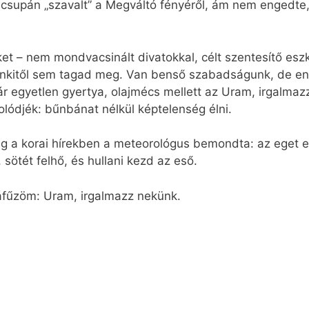
 csupán „szavalt” a Megváltó fényéről, ám nem engedte,
nket – nem mondvacsinált divatokkal, célt szentesítő e
nkitől sem tagad meg. Van benső szabadságunk, de enn
 egyetlen gyertya, olajmécs mellett az Uram, irgalmaz
ódjék: bűnbánat nélkül képtelenség élni.
 a korai hírekben a meteorológus bemondta: az eget es
sötét felhő, és hullani kezd az eső.
áfűzöm: Uram, irgalmazz nekünk.