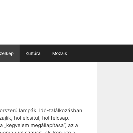
zelkép
Kultúra
Mozaik
 korszerű lámpák. Idő-találkozásban
ik, hol elcsitul, hol felcsap.
 a „kegyelem megállapítása”, az a
Emmanuel szavait, aki kereste a