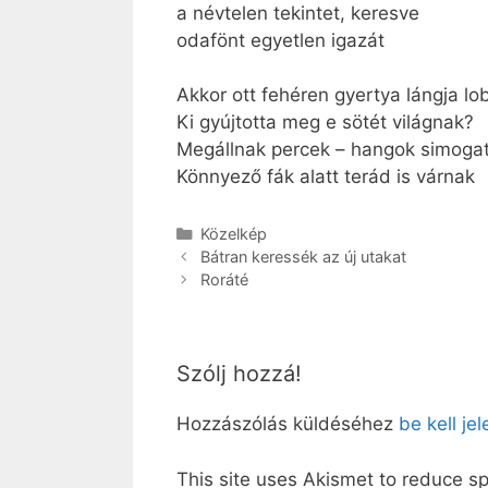
a névtelen tekintet, keresve
odafönt egyetlen igazát
Akkor ott fehéren gyertya lángja l
Ki gyújtotta meg e sötét világnak?
Megállnak percek – hangok simoga
Könnyező fák alatt terád is várnak
Kategória
Közelkép
Bátran keressék az új utakat
Roráté
Szólj hozzá!
Hozzászólás küldéséhez
be kell je
This site uses Akismet to reduce 