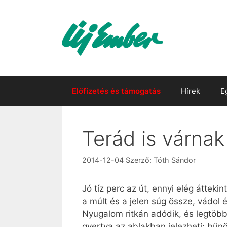
Kilépés
a
tartalomba
Előfizetés és támogatás
Hírek
E
Terád is várnak
2014-12-04
Szerző:
Tóth Sándor
Jó tíz perc az út, ennyi elég áttek
a múlt és a jelen súg össze, vádol é
Nyugalom ritkán adódik, és legtöbb
gyertya az ablakban jelezheti: bűn