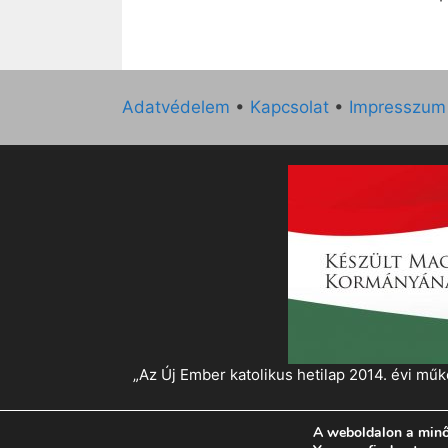
Adatvédelem
•
Kapcsolat
•
Impresszum
„Az Új Ember katolikus hetilap 2014. évi 
A weboldalon a minő
© 2026 Magyar Kurír - Új Ember
• Készült
Gen