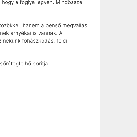
 hogy a foglya legyen. Mindössze
szközökkel, hanem a benső megvallás
ek árnyékai is vannak. A
z nekünk fohászkodás, földi
őrétegfelhő borítja –