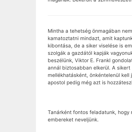
Mintha a tehetség önmagában nem v
kamatoztatni mindazt, amit kaptunk
kibontása, de a siker viselése is e
szolgák a gazdától kapják vagyonuk
beszélünk, Viktor E. Frankl gondolat
annál biztosabban elkerül. A sike
mellékhatásként, önkéntelenül kell
apostol pedig még azt is hozzáteszi
Tanárként fontos feladatunk, hogy 
embereket neveljünk.