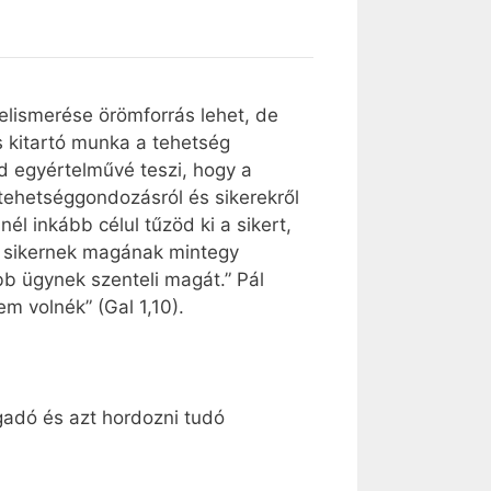
elismerése örömforrás lehet, de
s kitartó munka a tehetség
éd egyértelművé teszi, hogy a
tehetséggondozásról és sikerekről
él inkább célul tűzöd ki a sikert,
a sikernek magának mintegy
b ügynek szenteli magát.” Pál
m volnék” (Gal 1,10).
gadó és azt hordozni tudó