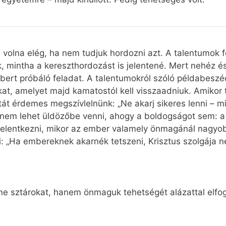
olna elég, ha nem tudjuk hordozni azt. A talentumok f
, mintha a kereszthordozást is jelentené. Mert nehéz é
mbert próbáló feladat. A talentumokról szóló példabesz
at, amelyet majd kamatostól kell visszaadniuk. Amikor 
át érdemes megszívlelnünk: „Ne akarj sikeres lenni – min
rt nem lehet üldözőbe venni, ahogy a boldogságot sem: 
 jelentkezni, mikor az ember valamely önmagánál nagyob
: „Ha embereknek akarnék tetszeni, Krisztus szolgája ne
ne sztárokat, hanem önmaguk tehetségét alázattal elfo