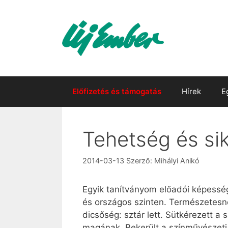
Kilépés
a
tartalomba
Előfizetés és támogatás
Hírek
E
Tehetség és si
2014-03-13
Szerző:
Mihályi Anikó
Egyik tanítványom előadói képesség
és országos szinten. Természetesne
dicsőség: sztár lett. Sütkérezett a
magának. Bekerült a színművészeti 