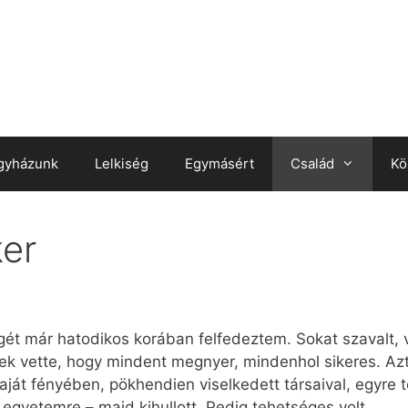
gyházunk
Lelkiség
Egymásért
Család
Kö
ker
ét már hatodikos korában felfedeztem. Sokat szavalt, ve
k vette, hogy mindent megnyer, mindenhol sikeres. Azt 
 saját fényében, pökhendien viselkedett társaival, egyr
egyetemre – majd kihullott. Pedig tehetséges volt.