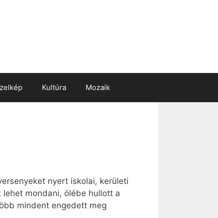
zelkép
Kultúra
Mozaik
rsenyeket nyert iskolai, kerületi
lehet mondani, ölébe hullott a
e több mindent engedett meg