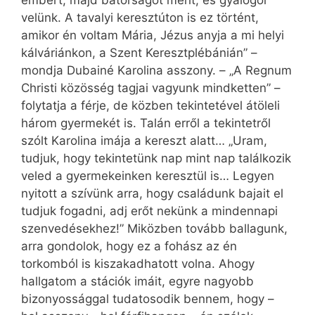
embert, majd bátorságot merít, és gyalogol
velünk. A tavalyi keresztúton is ez történt,
amikor én voltam Mária, Jézus anyja a mi helyi
kálváriánkon, a Szent Keresztplébánián” –
mondja Dubainé Karolina asszony. – „A Regnum
Christi közösség tagjai vagyunk mindketten” –
folytatja a férje, de közben tekintetével átöleli
három gyermekét is. Talán erről a tekintetről
szólt Karolina imája a kereszt alatt… „Uram,
tudjuk, hogy tekintetünk nap mint nap találkozik
veled a gyermekeinken keresztül is… Legyen
nyitott a szívünk arra, hogy családunk bajait el
tudjuk fogadni, adj erőt nekünk a mindennapi
szenvedésekhez!” Miközben tovább ballagunk,
arra gondolok, hogy ez a fohász az én
torkomból is kiszakadhatott volna. Ahogy
hallgatom a stációk imáit, egyre nagyobb
bizonyossággal tudatosodik bennem, hogy –