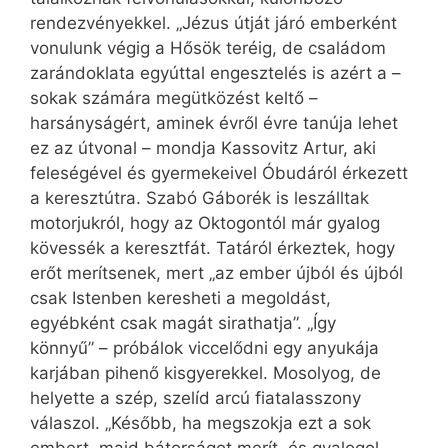
rendezvényekkel. „Jézus útját járó emberként
vonulunk végig a Hősök teréig, de családom
zarándoklata egyúttal engesztelés is azért a –
sokak számára megütközést keltő –
harsányságért, aminek évről évre tanúja lehet
ez az útvonal – mondja Kassovitz Artur, aki
feleségével és gyermekeivel Óbudáról érkezett
a keresztútra. Szabó Gáborék is leszálltak
motorjukról, hogy az Oktogontól már gyalog
kövessék a keresztfát. Tatáról érkeztek, hogy
erőt merítsenek, mert „az ember újból és újból
csak Istenben keresheti a megoldást,
egyébként csak magát sirathatja”. „Így
könnyű” – próbálok viccelődni egy anyukája
karjában pihenő kisgyerekkel. Mosolyog, de
helyette a szép, szelíd arcú fiatalasszony
válaszol. „Később, ha megszokja ezt a sok