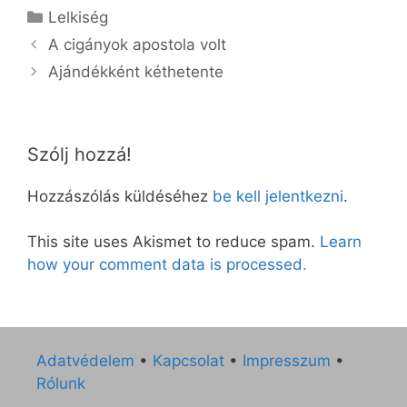
Kategória
Lelkiség
A cigányok apostola volt
Ajándékként kéthetente
Szólj hozzá!
Hozzászólás küldéséhez
be kell jelentkezni
.
This site uses Akismet to reduce spam.
Learn
how your comment data is processed.
Adatvédelem
•
Kapcsolat
•
Impresszum
•
Rólunk