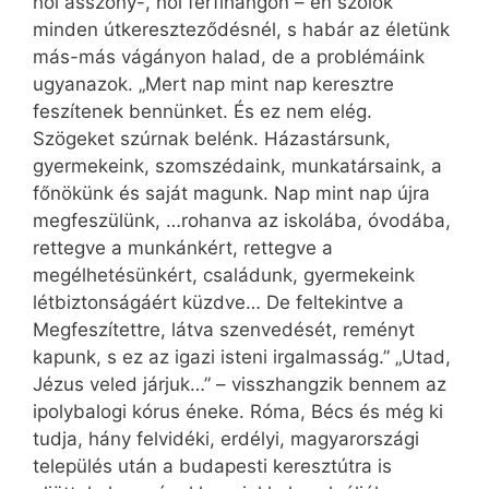
hol asszony-, hol férfihangon – én szólok
minden útkereszteződésnél, s habár az életünk
más-más vágányon halad, de a problémáink
ugyanazok. „Mert nap mint nap keresztre
feszítenek bennünket. És ez nem elég.
Szögeket szúrnak belénk. Házastársunk,
gyermekeink, szomszédaink, munkatársaink, a
főnökünk és saját magunk. Nap mint nap újra
megfeszülünk, …rohanva az iskolába, óvodába,
rettegve a munkánkért, rettegve a
megélhetésünkért, családunk, gyermekeink
létbiztonságáért küzdve… De feltekintve a
Megfeszítettre, látva szenvedését, reményt
kapunk, s ez az igazi isteni irgalmasság.” „Utad,
Jézus veled járjuk…” – visszhangzik bennem az
ipolybalogi kórus éneke. Róma, Bécs és még ki
tudja, hány felvidéki, erdélyi, magyarországi
település után a budapesti keresztútra is