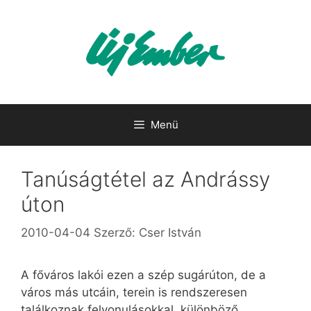
Kilépés
a
tartalomba
Menü
Tanúságtétel az Andrássy
úton
2010-04-04
Szerző:
Cser István
A főváros lakói ezen a szép sugárúton, de a
város más utcáin, terein is rendszeresen
találkoznak felvonulásokkal, különböző