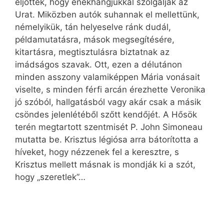
eljöttek, hogy énekhangjukkal szolgálják az
Urat. Miközben autók suhannak el mellettünk,
némelyikük, tán helyeselve ránk dudál,
példamutatásra, mások megsegítésére,
kitartásra, megtisztulásra biztatnak az
imádságos szavak. Ott, ezen a délutánon
minden asszony valamiképpen Mária vonásait
viselte, s minden férfi arcán érezhette Veronika
jó szóból, hallgatásból vagy akár csak a másik
csöndes jelenlétéből szőtt kendőjét. A Hősök
terén megtartott szentmisét P. John Simoneau
mutatta be. Krisztus légiósa arra bátorította a
híveket, hogy nézzenek fel a keresztre, s
Krisztus mellett másnak is mondják ki a szót,
hogy „szeretlek”…