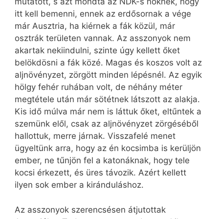
mutatott, s azt mondta az NDK-s nőknek, hogy
itt kell bemenni, ennek az erdősornak a vége
már Ausztria, ha kiérnek a fák közül, már
osztrák területen vannak. Az asszonyok nem
akartak nekiindulni, szinte úgy kellett őket
belökdösni a fák közé. Magas és koszos volt az
aljnövényzet, zörgött minden lépésnél. Az egyik
hölgy fehér ruhában volt, de néhány méter
megtétele után már sötétnek látszott az alakja.
Kis idő múlva már nem is láttuk őket, eltűntek a
szemünk elől, csak az aljnövényzet zörgéséből
hallottuk, merre járnak. Visszafelé menet
ügyeltünk arra, hogy az én kocsimba is kerüljön
ember, ne tűnjön fel a katonáknak, hogy tele
kocsi érkezett, és üres távozik. Azért kellett
ilyen sok ember a kiránduláshoz.
Az asszonyok szerencsésen átjutottak