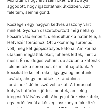
Mondtam, hogy elviszem őket. De az atya
aggódott, hogy igazoltatnak útközben. Azt
feleltem, semmi gond.
Kőszegen egy nagyon kedves asszony várt
minket. Gyorsan összetoborzott még néhány
kocsira való embert, s elindultunk a határ felé, a
Hétvezér forráshoz. Ott akkor még sorompó
volt, meg két géppisztolyos katona. Amikor az
utasaim meglátták őket, fehérek lettek, mint a
mész. Én is ideges voltam, de azután a katonák
fölemelték a sorompót, és mi áthajtottunk. A
kocsikat le kellett rakni, így gyalog mentünk
tovább, ahogy mondták, „kirándulni a
forráshoz”. Jó hosszú volt az út. A forrásnál
kutyás határőrök jöttek-mentek, ami elég
idegesítő látvány volt. Ahogy jöttünk visszafelé,
egy erdősávnál a kőszegi asszony a fák közé