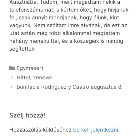
Ausztriába. Tudom, mert megadtam nekik a
telefonszámomat, s kértem őket, hogy hívjanak
fel, csak annyit mondjanak, hogy élünk, kint
vagyunk. Nem szóltam Imre atyának, de ezt az
utat aztán még több alkalommal megtettem
néhány menekülttel, és a kőszegiek is mindig
segítettek.
Kategória
Egymásért
Hittel, zenével
Bonifacia Rodríguez y Castro augusztus 8.
Szólj hozzá!
Hozzászólás küldéséhez
be kell jelentkezni
.