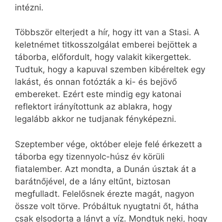
intézni.
Többször elterjedt a hír, hogy itt van a Stasi. A
keletnémet titkosszolgálat emberei bejöttek a
táborba, előfordult, hogy valakit kikergettek.
Tudtuk, hogy a kapuval szemben kibéreltek egy
lakást, és onnan fotózták a ki- és bejövő
embereket. Ezért este mindig egy katonai
reflektort irányítottunk az ablakra, hogy
legalább akkor ne tudjanak fényképezni.
Szeptember vége, október eleje felé érkezett a
táborba egy tizennyolc-húsz év körüli
fiatalember. Azt mondta, a Dunán úsztak át a
barátnőjével, de a lány eltűnt, biztosan
megfulladt. Felelősnek érezte magát, nagyon
össze volt törve. Próbáltuk nyugtatni őt, hátha
csak elsodorta a lányt a víz. Mondtuk neki, hogy