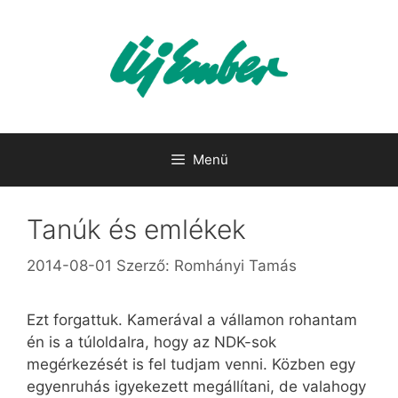
Kilépés
a
tartalomba
Menü
Tanúk és emlékek
2014-08-01
Szerző:
Romhányi Tamás
Ezt forgattuk. Kamerával a vállamon rohantam
én is a túloldalra, hogy az NDK-sok
megérkezését is fel tudjam venni. Közben egy
egyenruhás igyekezett megállítani, de valahogy