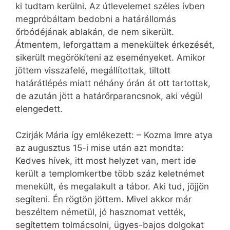
ki tudtam kerülni. Az útlevelemet széles ívben
megpróbáltam bedobni a határállomás
őrbódéjának ablakán, de nem sikerült.
Átmentem, leforgattam a menekültek érkezését,
sikerült megörökíteni az eseményeket. Amikor
jöttem visszafelé, megállítottak, tiltott
határátlépés miatt néhány órán át ott tartottak,
de azután jött a határőrparancsnok, aki végül
elengedett.
Czirják Mária így emlékezett: – Kozma Imre atya
az augusztus 15-i mise után azt mondta:
Kedves hívek, itt most helyzet van, mert ide
került a templomkertbe több száz keletnémet
menekült, és megalakult a tábor. Aki tud, jöjjön
segíteni. Én rögtön jöttem. Mivel akkor már
beszéltem németül, jó hasznomat vették,
segítettem tolmácsolni, ügyes-bajos dolgokat