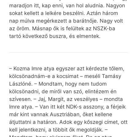
maradjon itt, kap enni, van hol aludnia. Nagyon
sokat kellett a lelkére beszélni. Aztán három
nap múlva megérkezett a barátnője. Nagy volt
az öröm. Másnap ők is felültek az NSZK-ba
tartó következő buszra, és elmentek.
– Kozma Imre atya egyszer azt kérdezte tőlem,
kölcsönadnám-e a kocsimat – meséli Tamásy
Lászlóné. – Mondtam, hogy nem tudom
kölcsönadni, de miről van szó, elintézem én
szívesen. – Jaj, Margit, az veszélyes – mondta
Imre atya. – Van itt két NDK-s asszony, a férjeik
már kint vannak Ausztriában, őket kellene
átjuttatni a határon. Adok egy kőszegi címet, ott
kell jelentkezni, a többit ők megoldják. –