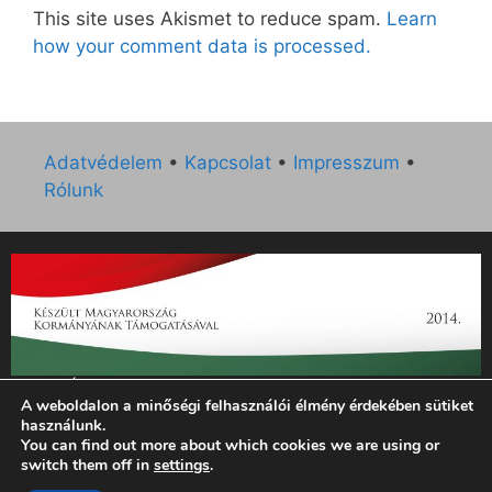
This site uses Akismet to reduce spam.
Learn
how your comment data is processed.
Adatvédelem
•
Kapcsolat
•
Impresszum
•
Rólunk
„Az Új Ember katolikus hetilap 2014. évi működésének
A weboldalon a minőségi felhasználói élmény érdekében sütiket
támogatását az EGYH-KCP-14-P-0121 sz. támogatási
használunk.
szerződés keretében 3 000 000 Ft összegben támogatta az
You can find out more about which cookies we are using or
Emberi Erőforrások Minisztériuma.”
switch them off in
settings
.