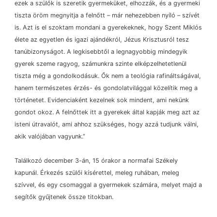
ezek a szülők is szeretik gyermeküket, elhozzák, és a gyermeki
tiszta öröm megnyitja a felnőtt
–
már nehezebben nyíló
–
szívét
is. Azt is el szoktam mondani a gyerekeknek, hogy Szent Miklós
élete az egyetlen és igazi ajándékról, Jézus Krisztusról tesz
tanúbizonyságot. A legkisebbtől a legnagyobbig mindegyik
gyerek szeme ragyog, számunkra szinte elképzelhetetlenül
tiszta még a gondolkodásuk. Ők nem a teológia rafináltságával,
hanem természetes érzés- és gondolatvilággal közelítik meg a
történetet. Evidenciaként kezelnek sok mindent, ami nekünk
gondot okoz. A felnőttek itt a gyerekek által kapják meg azt az
isteni útravalót, ami ahhoz szükséges, hogy azzá tudjunk válni,
akik valójában vagyunk.”
Találkozó december 3-án, 15 órakor a normafai Székely
kapunál. Érkezés szülői kísérettel, meleg ruhában, meleg
szívvel, és egy csomaggal a gyermekek számára, melyet majd a
segítők gyűjtenek össze titokban.