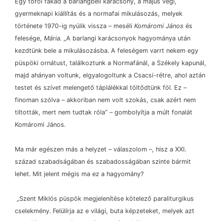
Egy tőről fakad a barlangbéli karácsony, a május végi,
gyermeknapi kiállítás és a normafai mikulásozás, melyek
története 1970-ig nyúlik vissza
–
meséli
Komáromi János
és
felesége,
Mária.
„A barlangi karácsonyok hagyománya után
kezdtünk bele a mikulásozásba. A feleségem varrt nekem egy
püspöki ornátust, találkoztunk a Normafánál, a Székely kapunál,
majd ahányan voltunk, elgyalogoltunk a Csacsi-rétre, ahol aztán
testet és szívet melengető táplálékkal töltődtünk föl. Ez
–
finoman szólva
–
akkoriban nem volt szokás, csak azért nem
tiltották, mert nem tudtak róla”
–
gombolyítja a múlt fonalát
Komáromi János.
Ma már egészen más a helyzet
–
válaszolom
–
, hisz a XXI.
század szabadságában és szabadosságában szinte bármit
lehet. Mit jelent mégis ma ez a hagyomány?
„Szent Miklós püspök megjelenítése kötelező paraliturgikus
cselekmény. Felülírja az e világi, buta képzeteket, melyek azt