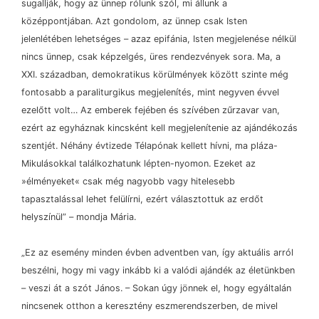
sugallják, hogy az ünnep rólunk szól, mi állunk a
középpontjában. Azt gondolom, az ünnep csak Isten
jelenlétében lehetséges
–
azaz epifánia, Isten megjelenése nélkül
nincs ünnep, csak képzelgés, üres rendezvények sora. Ma, a
XXI. században, demokratikus körülmények között szinte még
fontosabb a paraliturgikus megjelenítés, mint negyven évvel
ezelőtt volt… Az emberek fejében és szívében zűrzavar van,
ezért az egyháznak kincsként kell megjelenítenie az ajándékozás
szentjét. Néhány évtizede Télapónak kellett hívni, ma pláza-
Mikulásokkal találkozhatunk lépten-nyomon. Ezeket az
»élményeket« csak még nagyobb vagy hitelesebb
tapasztalással lehet felülírni, ezért választottuk az erdőt
helyszínül”
–
mondja Mária.
„Ez az esemény minden évben adventben van, így aktuális arról
beszélni, hogy mi vagy inkább ki a valódi ajándék az életünkben
–
veszi át a szót János.
–
Sokan úgy jönnek el, hogy egyáltalán
nincsenek otthon a keresztény eszmerendszerben, de mivel