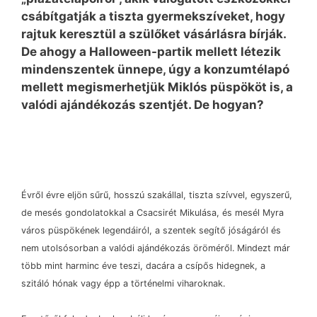
csábítgatják a tiszta gyermekszíveket, hogy
rajtuk keresztül a szülőket vásárlásra bírják.
De ahogy a Halloween-partik mellett létezik
mindenszentek ünnepe, úgy a konzumtélapó
mellett megismerhetjük Miklós püspököt is, a
valódi ajándékozás szentjét. De hogyan?
Évről évre eljön sűrű, hosszú szakállal, tiszta szívvel, egyszerű,
de mesés gondolatokkal a Csacsirét Mikulása, és mesél Myra
város püspökének legendáiról, a szentek segítő jóságáról és
nem utolsósorban a valódi ajándékozás öröméről. Mindezt már
több mint harminc éve teszi, dacára a csípős hidegnek, a
szitáló hónak vagy épp a történelmi viharoknak.