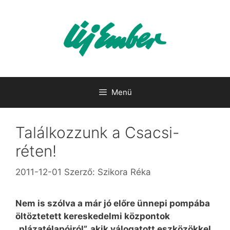
Kilépés
a
tartalomba
Menü
Találkozzunk a Csacsi-
réten!
2011-12-01
Szerző:
Szikora Réka
Nem is szólva a már jó előre ünnepi pompába
öltöztetett kereskedelmi központok
„plázatélapóiról”, akik válogatott eszközökkel